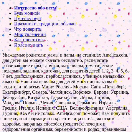
Интересно обо всем!
Будь модной
Путешествуй
Праздники, традиции, обычаи
Что подарить
Мир увлечений
Как просто все
Полезно знать
Уважаемые родители: мамы и папы, на станицах Amelica.com,
для детей вы можете скачать бесплатно, распечатать
развивающие игры, занятия, материалы, тематические
недельки, задания, карточки, для развития детей 1, 2, 3, 4, 5, 6,
7 лет, дошкольников, первоклассников, учеников начальных
классов. Наши материалы для детей могут использовать
родители по всему Миру: Россия - Москва, Санкт-Петербург,
Екатеринбург, Самара, Челябинск, Воронеж, Европа: Украина,
Белоруссия, Казахстан, Таджикистан, Литва, Латвия,
Молдова, Польша, Чехия, Словакия, Германия, Израиль,
Греция, Италия, Испания, США, Великобритания, Австралия,
Турция, ЮАР и не только. Amelica.com поможет Вам получить
полезную информацию о красоте лица и тела, женском
здоровье, народных способах (рецептах) лечения и
оздоровления организма, беременности и родах, правильном