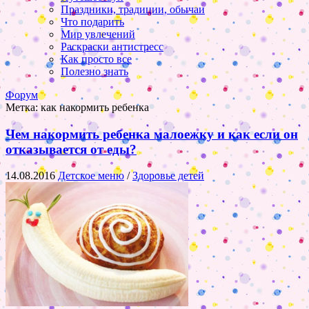
Праздники, традиции, обычаи
Что подарить
Мир увлечений
Раскраски антистресс
Как просто все
Полезно знать
Форум
Метка:
как накормить ребенка
Чем накормить ребенка малоежку и как если он
отказывается от еды?
14.08.2016
Детское меню
/
Здоровье детей