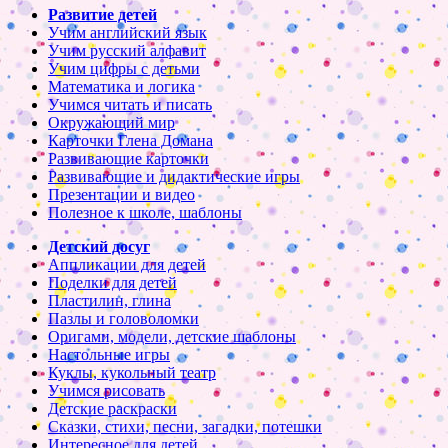
Развитие детей
Учим английский язык
Учим русский алфавит
Учим цифры с детьми
Математика и логика
Учимся читать и писать
Окружающий мир
Карточки Глена Домана
Развивающие карточки
Развивающие и дидактические игры
Презентации и видео
Полезное к школе, шаблоны
Детский досуг
Аппликации для детей
Поделки для детей
Пластилин, глина
Пазлы и головоломки
Оригами, модели, детские шаблоны
Настольные игры
Куклы, кукольный театр
Учимся рисовать
Детские раскраски
Сказки, стихи, песни, загадки, потешки
Интересное для детей