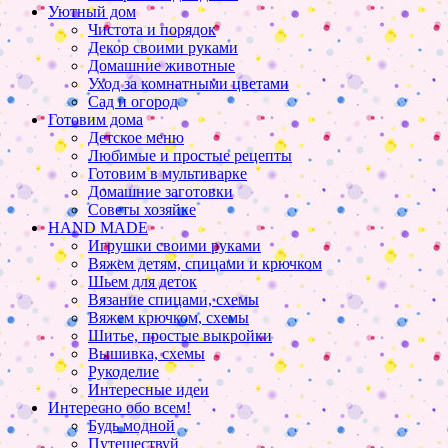
Уютный дом
Чистота и порядок
Декор своими руками
Домашние животные
Уход за комнатными цветами
Сад и огород
Готовим дома
Детское меню
Любимые и простые рецепты
Готовим в мультиварке
Домашние заготовки
Советы хозяйке
HAND MADE
Игрушки своими руками
Вяжем детям, спицами и крючком
Шьем для деток
Вязание спицами, схемы
Вяжем крючком, схемы
Шитье, простые выкройки
Вышивка, схемы
Рукоделие
Интересные идеи
Интересно обо всем!
Будь модной
Путешествуй