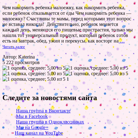
Чем накормить ребенка малоежку, как накормить ребенка,
если ребенок отказывается от еды Чем накормить ребенка —
малоежку? Счастливы те мамы, перед которыми этот вопрос
не вставал никогда! Действительно, ребенок меняется
каждый день, меняются его пищевые пристрастия, только мы
нашли тот универсальный продукт, который ребенок готов
есть на завтрак, обед, ужин и перекусы, как восторг на
…
Читать далее
Автор: Katerina
5 222 просмотров
1
Следите за новостями сайта
Наша группа в Вконтакте
Мы в Facebook
Наша группа в Одноклассниках
Мы на Google+
Наш канал на YouTube