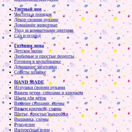
Уютный дом
Чистота и порядок
Декор своими руками
Домашние животные
Уход за комнатными цветами
Сад и огород
Готовим дома
Детское меню
Любимые и простые рецепты
Готовим в мультиварке
Домашние заготовки
Советы хозяйке
HAND MADE
Игрушки своими руками
Вяжем детям, спицами и крючком
Шьем для деток
Вязание спицами, схемы
Вяжем крючком, схемы
Шитье, простые выкройки
Вышивка, схемы
Рукоделие
Интересные идеи