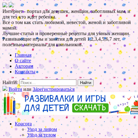
Интернет - портал для девушек, женщин, заботливых мам, и
для тех кто ждет ребенка.
Все о том как стать любимой, невестой, женой и заботливой
мамой.
Лучшие статьи и проверенные рецепты для умных женщин.
Развивающие игры и занятия для детей 1,2,3,4,5,6,7 лет,
полезные материалы для школьников.
Главная
О сайте
Авторам
Контакты
НайтИ:
Войти
или
Зарегистрироваться
Красота
Уход за лицом
Уход за телом