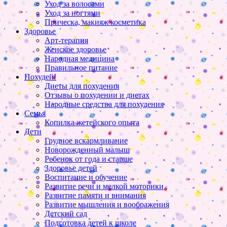
Уход за волосами
Уход за ногтями
Прическа, макияж косметика
Здоровье
Арт-терапия
Женское здоровье
Народная медицина
Правильное питание
Похудей!
Диеты для похудения
Отзывы о похудении и диетах
Народные средства для похудения
Семья
Копилка жетейского опыта
Дети
Грудное вскармливание
Новорожденный малыш
Ребенок от года и старше
Здоровье детей
Воспитание и обучение
Развитие речи и мелкой моторики
Развитие памяти и внимания
Развитие мышления и воображения
Детский сад
Подготовка детей к школе