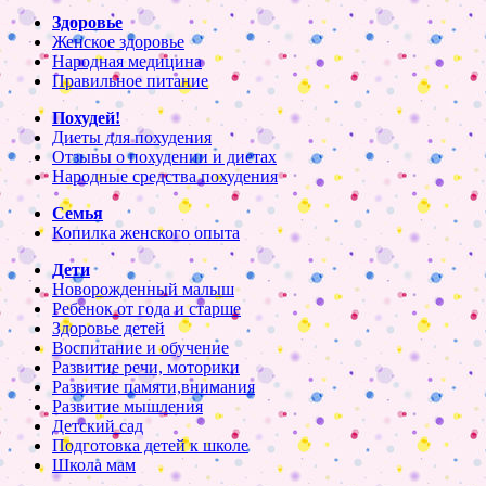
Здоровье
Женское здоровье
Народная медицина
Правильное питание
Похудей!
Диеты для похудения
Отзывы о похудении и диетах
Народные средства похудения
Семья
Копилка женского опыта
Дети
Новорожденный малыш
Ребенок от года и старше
Здоровье детей
Воспитание и обучение
Развитие речи, моторики
Развитие памяти,внимания
Развитие мышления
Детский сад
Подготовка детей к школе
Школа мам