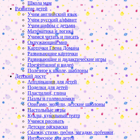
Школа мам
Развитие детей
Учим английский язык
Учим русский алфавит
Учим цифры с детьми
Математика и логика
Учимся читать и писать
Окружающий мир
Карточки Глена Домана
Развивающие карточки
Развивающие и дидактические игры
Презентации и видео
Полезное к школе, шаблоны
Детский досуг
Аппликации для детей
Поделки для детей
Пластилин, глина
Пазлы и головоломки
Оригами, модели, детские шаблоны
Настольные игры
Куклы, кукольный театр
Учимся рисовать
Детские раскраски
Сказки, стихи, песни, загадки, потешки
Интересное для детей