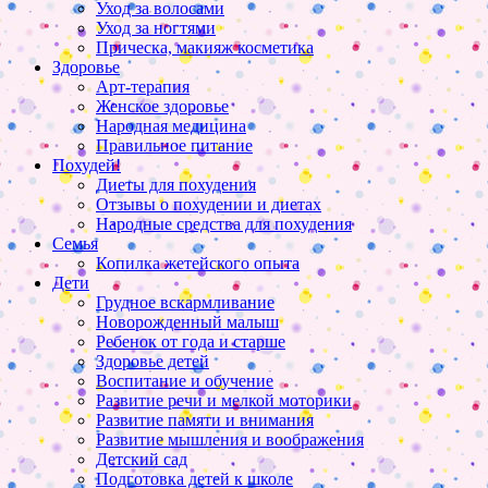
Уход за волосами
Уход за ногтями
Прическа, макияж косметика
Здоровье
Арт-терапия
Женское здоровье
Народная медицина
Правильное питание
Похудей!
Диеты для похудения
Отзывы о похудении и диетах
Народные средства для похудения
Семья
Копилка жетейского опыта
Дети
Грудное вскармливание
Новорожденный малыш
Ребенок от года и старше
Здоровье детей
Воспитание и обучение
Развитие речи и мелкой моторики
Развитие памяти и внимания
Развитие мышления и воображения
Детский сад
Подготовка детей к школе