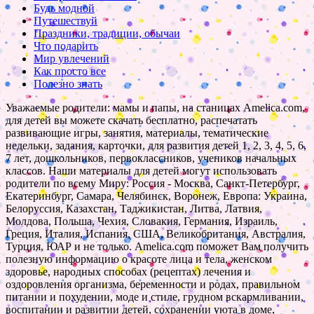
Будь модной
Путешествуй
Праздники, традиции, обычаи
Что подарить
Мир увлечений
Как просто все
Полезно знать
Уважаемые родители: мамы и папы, на станицах Amelica.com,
для детей вы можете скачать бесплатно, распечатать
развивающие игры, занятия, материалы, тематические
недельки, задания, карточки, для развития детей 1, 2, 3, 4, 5, 6,
7 лет, дошкольников, первоклассников, учеников начальных
классов. Наши материалы для детей могут использовать
родители по всему Миру: Россия - Москва, Санкт-Петербург,
Екатеринбург, Самара, Челябинск, Воронеж, Европа: Украина,
Белоруссия, Казахстан, Таджикистан, Литва, Латвия,
Молдова, Польша, Чехия, Словакия, Германия, Израиль,
Греция, Италия, Испания, США, Великобритания, Австралия,
Турция, ЮАР и не только. Amelica.com поможет Вам получить
полезную информацию о красоте лица и тела, женском
здоровье, народных способах (рецептах) лечения и
оздоровления организма, беременности и родах, правильном
питании и похудении, моде и стиле, грудном вскармливании,
воспитании и развитии детей, сохранении уюта в доме,