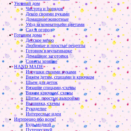
Уютный дом
Чистота и порядок
Декор своими руками
Домашние животные
Уход за комнатными цветами
Сад и огород
Готовим дома
Детское меню
Любимые и простые рецепты
Готовим в мультиварке
Домашние заготовки
Советы хозяйке
HAND MADE
Игрушки своими руками
Вяжем детям, спицами и крючком
Шьем для деток
Вязание спицами, схемы
Вяжем крючком, схемы
Шитье, простые выкройки
Вышивка, схемы
Рукоделие
Интересные идеи
Интересно обо всем!
Будь модной
Путешествуй