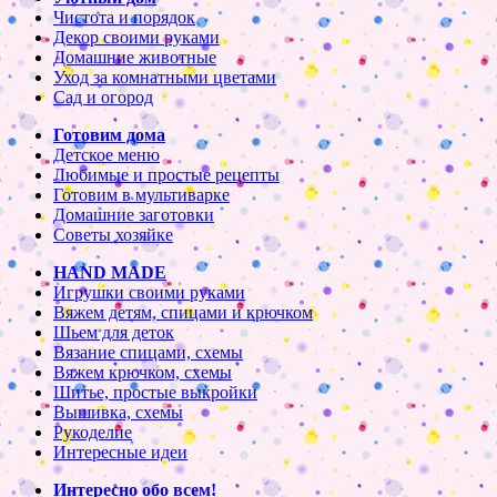
Чистота и порядок
Декор своими руками
Домашние животные
Уход за комнатными цветами
Сад и огород
Готовим дома
Детское меню
Любимые и простые рецепты
Готовим в мультиварке
Домашние заготовки
Советы хозяйке
HAND MADE
Игрушки своими руками
Вяжем детям, спицами и крючком
Шьем для деток
Вязание спицами, схемы
Вяжем крючком, схемы
Шитье, простые выкройки
Вышивка, схемы
Рукоделие
Интересные идеи
Интересно обо всем!