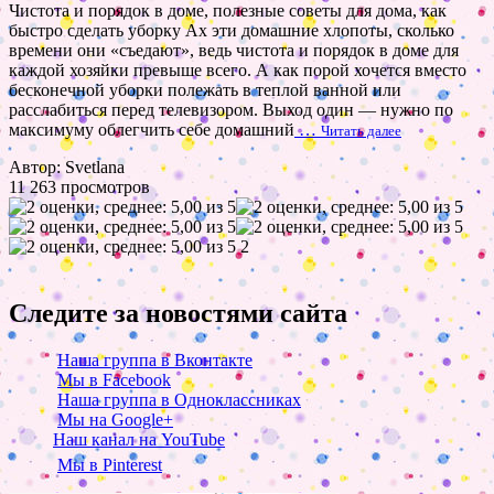
Чистота и порядок в доме, полезные советы для дома, как
быстро сделать уборку Ах эти домашние хлопоты, сколько
времени они «съедают», ведь чистота и порядок в доме для
каждой хозяйки превыше всего. А как порой хочется вместо
бесконечной уборки полежать в теплой ванной или
расслабиться перед телевизором. Выход один — нужно по
максимуму облегчить себе домашний
…
Читать далее
Автор: Svetlana
11 263 просмотров
2
Следите за новостями сайта
Наша группа в Вконтакте
Мы в Facebook
Наша группа в Одноклассниках
Мы на Google+
Наш канал на YouTube
Мы в Pinterest