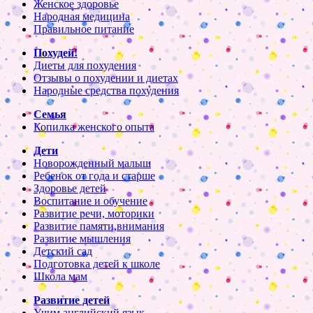
Женское здоровье
Народная медицина
Правильное питание
Похудей!
Диеты для похудения
Отзывы о похудении и диетах
Народные средства похудения
Семья
Копилка женского опыта
Дети
Новорожденный малыш
Ребенок от года и старше
Здоровье детей
Воспитание и обучение
Развитие речи, моторики
Развитие памяти,внимания
Развитие мышления
Детский сад
Подготовка детей к школе
Школа мам
Развитие детей
Учим английский язык