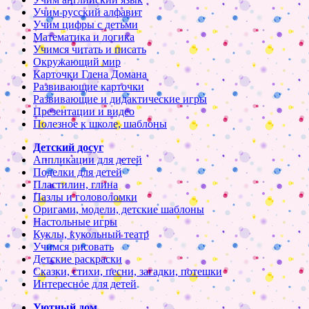
Учим русский алфавит
Учим цифры с детьми
Математика и логика
Учимся читать и писать
Окружающий мир
Карточки Глена Домана
Развивающие карточки
Развивающие и дидактические игры
Презентации и видео
Полезное к школе, шаблоны
Детский досуг
Аппликации для детей
Поделки для детей
Пластилин, глина
Пазлы и головоломки
Оригами, модели, детские шаблоны
Настольные игры
Куклы, кукольный театр
Учимся рисовать
Детские раскраски
Сказки, стихи, песни, загадки, потешки
Интересное для детей
Уютный дом