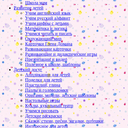
Школа мам
Развитие детей
Учим английский язык
Учим русский алфавит
Учим цифры с детьми
Математика и логика
Учимся читать и писать
Окружающий мир
Карточки Глена Домана
Развивающие карточки
Развивающие и дидактические игры
Презентации и видео
Полезное к школе, шаблоны
Детский досуг
Аппликации для детей
Поделки для детей
Пластилин, глина
Пазлы и головоломки
Оригами, модели, детские шаблоны
Настольные игры
Куклы, кукольный театр
Учимся рисовать
Детские раскраски
Сказки, стихи, песни, загадки, потешки
Интересное для детей