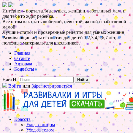
Интернет - портал для девушек, женщин, заботливых мам, и
для тех кто ждет ребенка.
Все о том как стать любимой, невестой, женой и заботливой
мамой.
Лучшие статьи и проверенные рецепты для умных женщин.
Развивающие игры и занятия для детей 1,2,3,4,5,6,7 лет,
полезные материалы для школьников.
Главная
О сайте
Авторам
Контакты
НайтИ:
Войти
или
Зарегистрироваться
Красота
Уход за лицом
Уход за телом