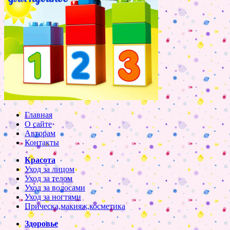
Главная
О сайте
Авторам
Контакты
Красота
Уход за лицом
Уход за телом
Уход за волосами
Уход за ногтями
Прическа,макияж,косметика
Здоровье