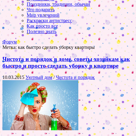
Праздники, традиции, обычаи
Что подарить
Мир увлечений
Раскраски антистресс
Как просто все
Полезно знать
Форум
Метка:
как быстро сделать уборку квартиры
Чистота и порядок в доме, советы хозяйкам как
быстро и просто сделать уборку в квартире
10.03.2015
Уютный дом
/
Чистота и порядок