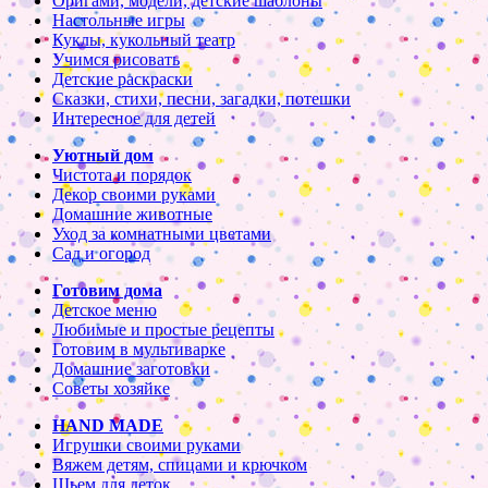
Оригами, модели, детские шаблоны
Настольные игры
Куклы, кукольный театр
Учимся рисовать
Детские раскраски
Сказки, стихи, песни, загадки, потешки
Интересное для детей
Уютный дом
Чистота и порядок
Декор своими руками
Домашние животные
Уход за комнатными цветами
Сад и огород
Готовим дома
Детское меню
Любимые и простые рецепты
Готовим в мультиварке
Домашние заготовки
Советы хозяйке
HAND MADE
Игрушки своими руками
Вяжем детям, спицами и крючком
Шьем для деток