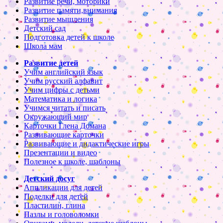
Развитие речи, моторики
Развитие памяти,внимания
Развитие мышления
Детский сад
Подготовка детей к школе
Школа мам
Развитие детей
Учим английский язык
Учим русский алфавит
Учим цифры с детьми
Математика и логика
Учимся читать и писать
Окружающий мир
Карточки Глена Домана
Развивающие карточки
Развивающие и дидактические игры
Презентации и видео
Полезное к школе, шаблоны
Детский досуг
Аппликации для детей
Поделки для детей
Пластилин, глина
Пазлы и головоломки