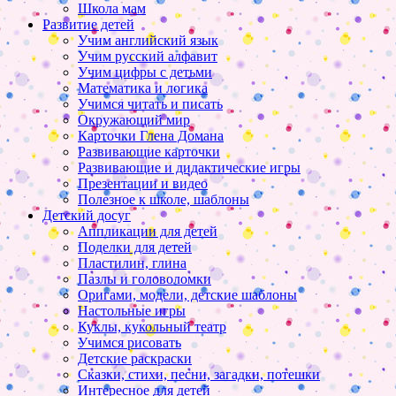
Школа мам
Развитие детей
Учим английский язык
Учим русский алфавит
Учим цифры с детьми
Математика и логика
Учимся читать и писать
Окружающий мир
Карточки Глена Домана
Развивающие карточки
Развивающие и дидактические игры
Презентации и видео
Полезное к школе, шаблоны
Детский досуг
Аппликации для детей
Поделки для детей
Пластилин, глина
Пазлы и головоломки
Оригами, модели, детские шаблоны
Настольные игры
Куклы, кукольный театр
Учимся рисовать
Детские раскраски
Сказки, стихи, песни, загадки, потешки
Интересное для детей