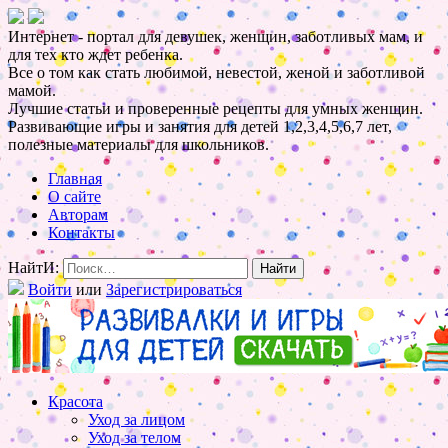
Интернет - портал для девушек, женщин, заботливых мам, и
для тех кто ждет ребенка.
Все о том как стать любимой, невестой, женой и заботливой
мамой.
Лучшие статьи и проверенные рецепты для умных женщин.
Развивающие игры и занятия для детей 1,2,3,4,5,6,7 лет,
полезные материалы для школьников.
Главная
О сайте
Авторам
Контакты
НайтИ:
Войти
или
Зарегистрироваться
Красота
Уход за лицом
Уход за телом