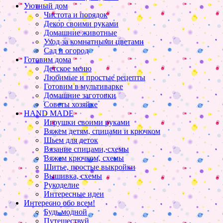
Уютный дом
Чистота и порядок
Декор своими руками
Домашние животные
Уход за комнатными цветами
Сад и огород
Готовим дома
Детское меню
Любимые и простые рецепты
Готовим в мультиварке
Домашние заготовки
Советы хозяйке
HAND MADE
Игрушки своими руками
Вяжем детям, спицами и крючком
Шьем для деток
Вязание спицами, схемы
Вяжем крючком, схемы
Шитье, простые выкройки
Вышивка, схемы
Рукоделие
Интересные идеи
Интересно обо всем!
Будь модной
Путешествуй