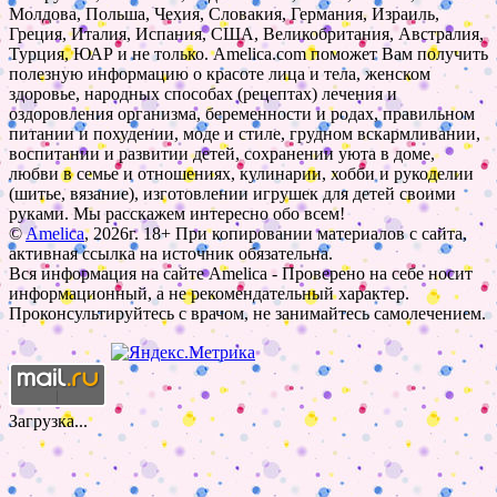
Молдова, Польша, Чехия, Словакия, Германия, Израиль,
Греция, Италия, Испания, США, Великобритания, Австралия,
Турция, ЮАР и не только. Amelica.com поможет Вам получить
полезную информацию о красоте лица и тела, женском
здоровье, народных способах (рецептах) лечения и
оздоровления организма, беременности и родах, правильном
питании и похудении, моде и стиле, грудном вскармливании,
воспитании и развитии детей, сохранении уюта в доме,
любви в семье и отношениях, кулинарии, хобби и рукоделии
(шитье, вязание), изготовлении игрушек для детей своими
руками. Мы расскажем интересно обо всем!
©
Amelica
, 2026г. 18+ При копировании материалов с сайта,
активная ссылка на источник обязательна.
Вся информация на сайте Amelica - Проверено на себе носит
информационный, а не рекомендательный характер.
Проконсультируйтесь с врачом, не занимайтесь самолечением.
Загрузка...