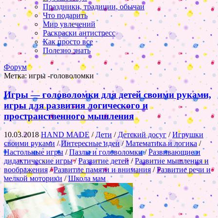
Праздники, традиции, обычаи
Что подарить
Мир увлечений
Раскраски антистресс
Как просто все
Полезно знать
Форум
Метка:
игры -головоломки
Игры — головоломки для детей своими руками,
игры для развития логического и
пространственного мышления
10.03.2018
HAND MADE
/
Дети
/
Детский досуг
/
Игрушки
своими руками
/
Интересные идеи
/
Математика и логика
/
Настольные игры
/
Пазлы и головоломки
/
Развивающие и
дидактические игры
/
Развитие детей
/
Развитие мышления и
воображения
/
Развитие памяти и внимания
/
Развитие речи и
мелкой моторики
/
Школа мам