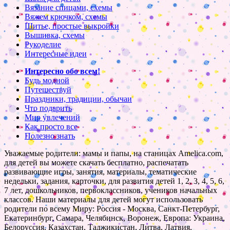
Вязание спицами, схемы
Вяжем крючком, схемы
Шитье, простые выкройки
Вышивка, схемы
Рукоделие
Интересные идеи
Интересно обо всем!
Будь модной
Путешествуй
Праздники, традиции, обычаи
Что подарить
Мир увлечений
Как просто все
Полезно знать
Уважаемые родители: мамы и папы, на станицах Amelica.com,
для детей вы можете скачать бесплатно, распечатать
развивающие игры, занятия, материалы, тематические
недельки, задания, карточки, для развития детей 1, 2, 3, 4, 5, 6,
7 лет, дошкольников, первоклассников, учеников начальных
классов. Наши материалы для детей могут использовать
родители по всему Миру: Россия - Москва, Санкт-Петербург,
Екатеринбург, Самара, Челябинск, Воронеж, Европа: Украина,
Белоруссия, Казахстан, Таджикистан, Литва, Латвия,