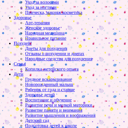
Уход за волосами
Уход за ногтями
Прическа, макияж косметика
Здоровье
Арт-терапия
Женское здоровье
Народная медицина
Правильное питание
Похудей!
Диеты для похудения
Отзывы о похудении и диетах
Народные средства для похудения
Семья
Копилка жетейского опыта
Дети
Грудное вскармливание
Новорожденный малыш
Ребенок от года и старше
Здоровье детей
Воспитание и обучение
Развитие речи и мелкой моторики
Развитие памяти и внимания
Развитие мышления и воображения
Детский сад
Подготовка детей к школе