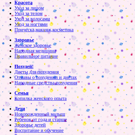
Красота
Уход за лицом
Уход за телом
Уход за волосами
Уход за ногтями
Прическа,макияж,косметика
Здоровье
Женское здоровье
Народная медицина
Правильное питание
Похудей!
Диеты для похудения
Отзывы о похудении и диетах
Народные средства похудения
Семья
Копилка женского опыта
Дети
Новорожденный малыш
Ребенок от года и старше
Здоровье детей
Воспитание и обучение