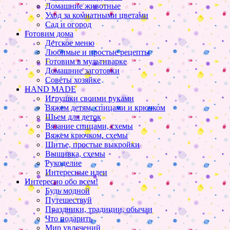
Домашние животные
Уход за комнатными цветами
Сад и огород
Готовим дома
Детское меню
Любимые и простые рецепты
Готовим в мультиварке
Домашние заготовки
Советы хозяйке
HAND MADE
Игрушки своими руками
Вяжем детям, спицами и крючком
Шьем для деток
Вязание спицами, схемы
Вяжем крючком, схемы
Шитье, простые выкройки
Вышивка, схемы
Рукоделие
Интересные идеи
Интересно обо всем!
Будь модной
Путешествуй
Праздники, традиции, обычаи
Что подарить
Мир увлечений