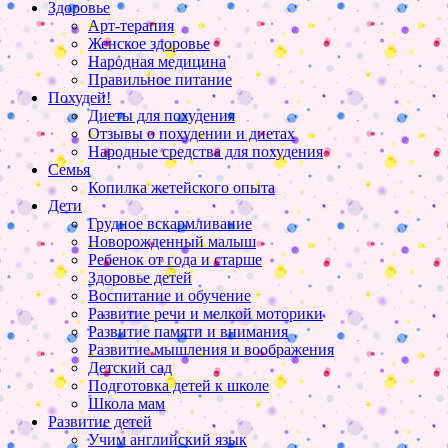
Здоровье
Арт-терапия
Женское здоровье
Народная медицина
Правильное питание
Похудей!
Диеты для похудения
Отзывы о похудении и диетах
Народные средства для похудения
Семья
Копилка жетейского опыта
Дети
Грудное вскармливание
Новорожденный малыш
Ребенок от года и старше
Здоровье детей
Воспитание и обучение
Развитие речи и мелкой моторики
Развитие памяти и внимания
Развитие мышления и воображения
Детский сад
Подготовка детей к школе
Школа мам
Развитие детей
Учим английский язык