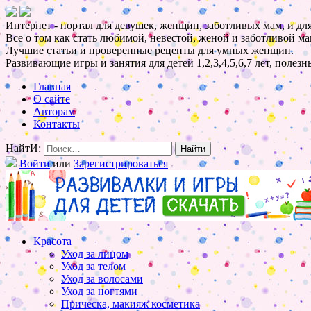
Интернет - портал для девушек, женщин, заботливых мам, и для
Все о том как стать любимой, невестой, женой и заботливой ма
Лучшие статьи и проверенные рецепты для умных женщин.
Развивающие игры и занятия для детей 1,2,3,4,5,6,7 лет, полез
Главная
О сайте
Авторам
Контакты
НайтИ:
Войти
или
Зарегистрироваться
Красота
Уход за лицом
Уход за телом
Уход за волосами
Уход за ногтями
Прическа, макияж косметика