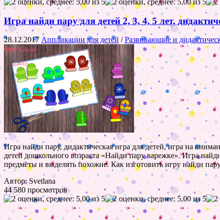
Игра найди пару для детей 2, 3, 4, 5 лет, дидакт
28.12.2017
Аппликации для детей
/
Развивающие и дидактичес
Игра найди пару, дидактическая игра для детей, игра на вним
детей дошкольного возраста «Найди пару варежке». Игра найди
предметы и выделять похожие. Как изготовить игру найди пару
Автор: Svetlana
44 580 просмотров