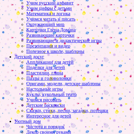
Учим русский алфавит
Учим цифры с детьми
Математика и логика
Учимся читать и писать
Окружающий мир
Карточки Глена Домана
Развивающие карточки
Развивающие и дидактические игры
Презентации и видео
Полезное к школе, шаблоны
Детский досуг
Аппликации для детей
Поделки для детей
Пластилин, глина
Пазлы и головоломки
Оригами, модели, детские шаблоны
Настольные игры
Куклы, кукольный театр
Учимся рисовать
Детские раскраски
Сказки, стихи, песни, загадки, потешки
Интересное для детей
Уютный дом
Чистота и порядок
Декор своими руками