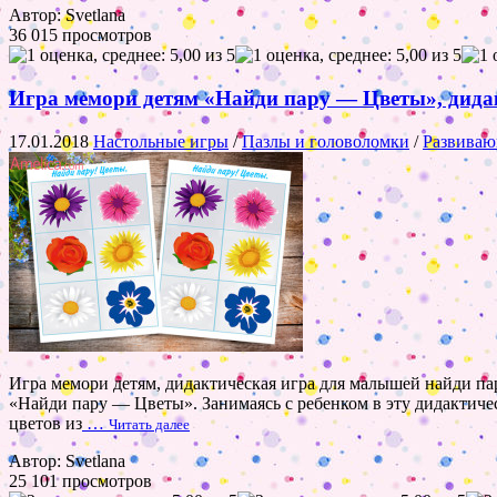
Автор: Svetlana
36 015 просмотров
Игра мемори детям «Найди пару — Цветы», дидак
17.01.2018
Настольные игры
/
Пазлы и головоломки
/
Развиваю
Игра мемори детям, дидактическая игра для малышей найди пар
«Найди пару — Цветы». Занимаясь с ребенком в эту дидактичес
цветов из
…
Читать далее
Автор: Svetlana
25 101 просмотров