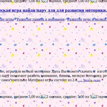
ическая игра найди пару для для развития моторик
кие игры
/
Развитие памяти и внимания
/
Развитие речи и мелко
ание, игры для мелкой моторики Здесь Вы можете скачать и изго
 пару помогают развить внимание, память, мелкую моторику, реч
 самостоятельно Материал игры состоит из 2-х
…
Читать далее