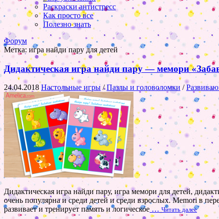
Раскраски антистресс
Как просто все
Полезно знать
Форум
Метка:
игра найди пару для детей
Дидактическая игра найди пару — мемори «Забавн
24.04.2018
Настольные игры
/
Пазлы и головоломки
/
Развиваю
Дидактическая игра найди пару, игра мемори для детей, дида
очень популярна и среди детей и среди взрослых. Memori в пе
развивает и тренирует память и логическое
…
Читать далее