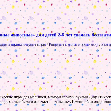
ые животные» для детей 2-6 лет скачать бесплатн
щие и дидактические игры
/
Развитие памяти и внимания
/
Разви
ктические игры для малышей, мемори своими руками Дидактичес
реводе с английского означает — «память«. Именно благодаря к