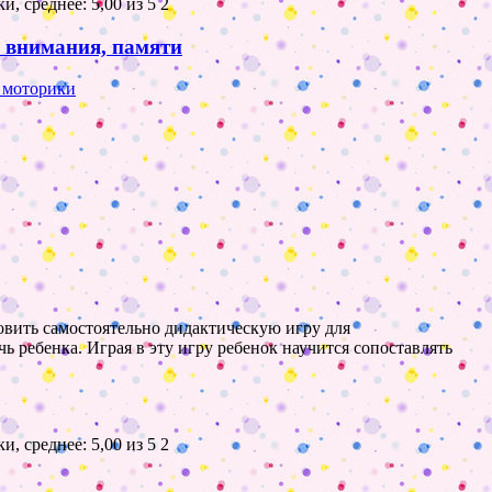
2
и, внимания, памяти
й моторики
товить самостоятельно дидактическую игру для
ь ребенка. Играя в эту игру ребенок научится сопоставлять
2