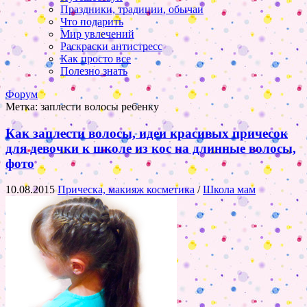
Праздники, традиции, обычаи
Что подарить
Мир увлечений
Раскраски антистресс
Как просто все
Полезно знать
Форум
Метка:
заплести волосы ребенку
Как заплести волосы, идеи красивых причесок
для девочки к школе из кос на длинные волосы,
фото
10.08.2015
Прическа, макияж косметика
/
Школа мам