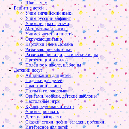
Школа мам
Развитие детей
Учим английский язык
Учим русский алфавит
Учим цифры с детьми
Математика и логика
Учимся читать и писать
Окружающий мир
Карточки Глена Домана
Развивающие карточки
Развивающие и дидактические игры
Презентации и видео
Полезное к школе, шаблоны
Детский досуг
Аппликации для детей
Поделки для детей
Пластилин, глина
Пазлы и головоломки
Оригами, модели, детские шаблоны
Настольные игры
Куклы, кукольный театр
Учимся рисовать
Детские раскраски
Сказки, стихи, песни, загадки, потешки
Интересное для детей