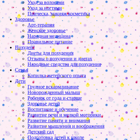
Уход за волосами
Уход за ногтями
Прическа, макияж косметика
Здоровье
Арт-терапия
Женское здоровье
Народная медицина
Правильное питание
Похудей!
Диеты для похудения
Отзывы о похудении и диетах
Народные средства для похудения
Семья
Копилка жетейского опыта
Дети
Грудное вскармливание
Новорожденный малыш
Ребенок от года и старше
Здоровье детей
Воспитание и обучение
Развитие речи и мелкой моторики
Развитие памяти и внимания
Развитие мышления и воображения
Детский сад
Подготовка детей к школе