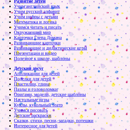
Развитие детей
Учим английский язык
Учим русский алфавит
Учим цифры с детьми
Математика и логика
Учимся читать и писать
Окружающий мир
Карточки Глена Домана
Развивающие карточки
Развивающие и дидактические игры
Презентации и видео
Полезное к школе, шаблоны
Детский досуг
Аппликации для детей
Поделки для детей
Пластилин, глина
Пазлы и головоломки
Оригами, модели, детские шаблоны
Настольные игры
Куклы, кукольный театр
Учимся рисовать
Детские раскраски
Сказки, стихи, песни, загадки, потешки
Интересное для детей