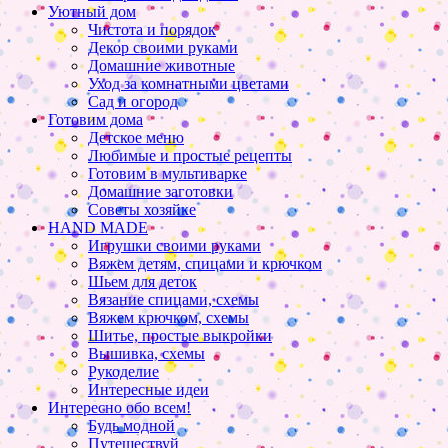
Уютный дом
Чистота и порядок
Декор своими руками
Домашние животные
Уход за комнатными цветами
Сад и огород
Готовим дома
Детское меню
Любимые и простые рецепты
Готовим в мультиварке
Домашние заготовки
Советы хозяйке
HAND MADE
Игрушки своими руками
Вяжем детям, спицами и крючком
Шьем для деток
Вязание спицами, схемы
Вяжем крючком, схемы
Шитье, простые выкройки
Вышивка, схемы
Рукоделие
Интересные идеи
Интересно обо всем!
Будь модной
Путешествуй