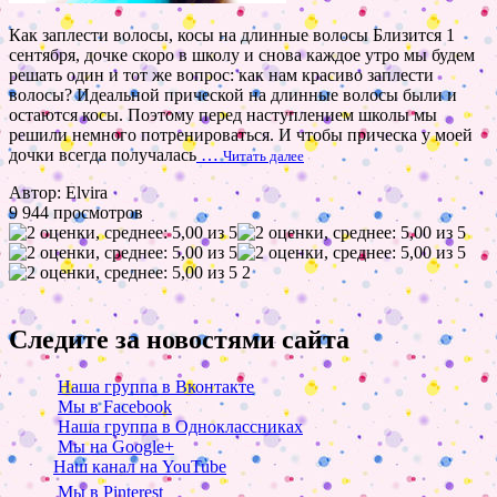
Как заплести волосы, косы на длинные волосы Близится 1
сентября, дочке скоро в школу и снова каждое утро мы будем
решать один и тот же вопрос: как нам красиво заплести
волосы? Идеальной прической на длинные волосы были и
остаются косы. Поэтому перед наступлением школы мы
решили немного потренироваться. И чтобы прическа у моей
дочки всегда получалась
…
Читать далее
Автор: Elvira
9 944 просмотров
2
Следите за новостями сайта
Наша группа в Вконтакте
Мы в Facebook
Наша группа в Одноклассниках
Мы на Google+
Наш канал на YouTube
Мы в Pinterest