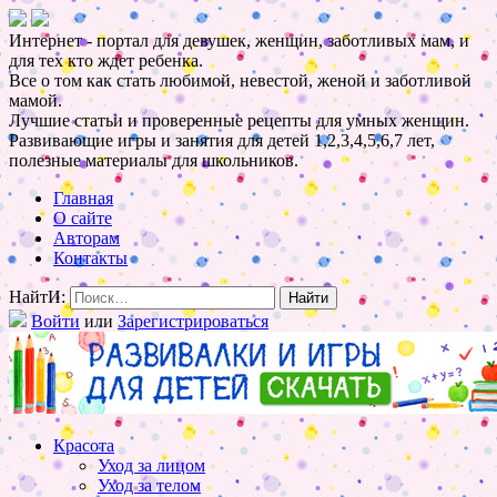
Интернет - портал для девушек, женщин, заботливых мам, и
для тех кто ждет ребенка.
Все о том как стать любимой, невестой, женой и заботливой
мамой.
Лучшие статьи и проверенные рецепты для умных женщин.
Развивающие игры и занятия для детей 1,2,3,4,5,6,7 лет,
полезные материалы для школьников.
Главная
О сайте
Авторам
Контакты
НайтИ:
Войти
или
Зарегистрироваться
Красота
Уход за лицом
Уход за телом