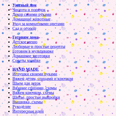
Уютный дом
Чистота и порядок
Декор своими руками
Домашние животные
Уход за комнатными цветами
Сад и огород
Готовим дома
Детское меню
Любимые и простые рецепты
Готовим в мультиварке
Домашние заготовки
Советы хозяйке
HAND MADE
Игрушки своими руками
Вяжем детям, спицами и крючком
Шьем для деток
Вязание спицами, схемы
Вяжем крючком, схемы
Шитье, простые выкройки
Вышивка, схемы
Рукоделие
Интересные идеи