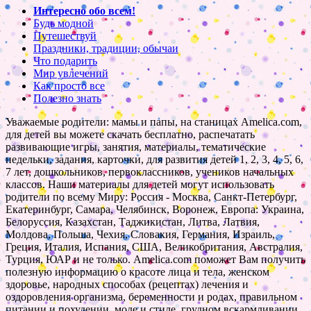
Интересно обо всем!
Будь модной
Путешествуй
Праздники, традиции, обычаи
Что подарить
Мир увлечений
Как просто все
Полезно знать
Уважаемые родители: мамы и папы, на станицах Amelica.com,
для детей вы можете скачать бесплатно, распечатать
развивающие игры, занятия, материалы, тематические
недельки, задания, карточки, для развития детей 1, 2, 3, 4, 5, 6,
7 лет, дошкольников, первоклассников, учеников начальных
классов. Наши материалы для детей могут использовать
родители по всему Миру: Россия - Москва, Санкт-Петербург,
Екатеринбург, Самара, Челябинск, Воронеж, Европа: Украина,
Белоруссия, Казахстан, Таджикистан, Литва, Латвия,
Молдова, Польша, Чехия, Словакия, Германия, Израиль,
Греция, Италия, Испания, США, Великобритания, Австралия,
Турция, ЮАР и не только. Amelica.com поможет Вам получить
полезную информацию о красоте лица и тела, женском
здоровье, народных способах (рецептах) лечения и
оздоровления организма, беременности и родах, правильном
питании и похудении, моде и стиле, грудном вскармливании,