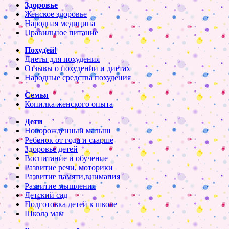
Здоровье
Женское здоровье
Народная медицина
Правильное питание
Похудей!
Диеты для похудения
Отзывы о похудении и диетах
Народные средства похудения
Семья
Копилка женского опыта
Дети
Новорожденный малыш
Ребенок от года и старше
Здоровье детей
Воспитание и обучение
Развитие речи, моторики
Развитие памяти,внимания
Развитие мышления
Детский сад
Подготовка детей к школе
Школа мам