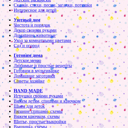
Сказки, стихи, песни, загадки, потешки
Интересное для детей
Уютный дом
Чистота и порядок
Декор своими руками
Домашние животные
Уход за комнатными цветами
Сад и огород
Готовим дома
Детское меню
Любимые и простые рецепты
Готовим в мультиварке
Домашние заготовки
Советы хозяйке
HAND MADE
Игрушки своими руками
Вяжем детям, спицами и крючком
Шьем для деток
Вязание спицами, схемы
Вяжем крючком, схемы
Шитье, простые выкройки
Вышивка, схемы