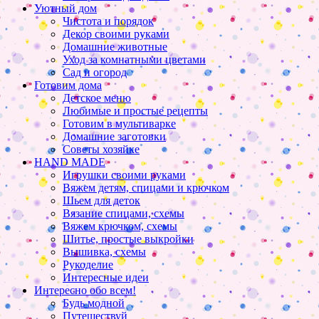
Уютный дом
Чистота и порядок
Декор своими руками
Домашние животные
Уход за комнатными цветами
Сад и огород
Готовим дома
Детское меню
Любимые и простые рецепты
Готовим в мультиварке
Домашние заготовки
Советы хозяйке
HAND MADE
Игрушки своими руками
Вяжем детям, спицами и крючком
Шьем для деток
Вязание спицами, схемы
Вяжем крючком, схемы
Шитье, простые выкройки
Вышивка, схемы
Рукоделие
Интересные идеи
Интересно обо всем!
Будь модной
Путешествуй