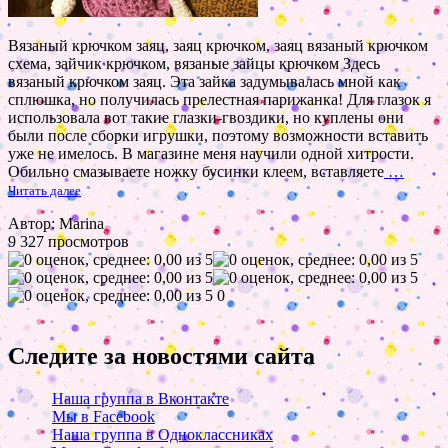
Вязаный крючком заяц, заяц крючком, заяц вязаный крючком
схема, зайчик крючком, вязаные зайцы крючком Здесь
вязаный крючком заяц. Эта зайка задумывалась мной как
сплюшка, но получилась прелестная парижанка! Для глазок я
использовала вот такие глазки-гвоздики, но куплены они
были после сборки игрушки, поэтому возможности вставить
уже не имелось. В магазине меня научили одной хитрости.
Обильно смазываете ножку бусинки клеем, вставляете
…
Читать далее
Автор: Marina
9 327 просмотров
0
Следите за новостями сайта
Наша группа в Вконтакте
Мы в Facebook
Наша группа в Одноклассниках