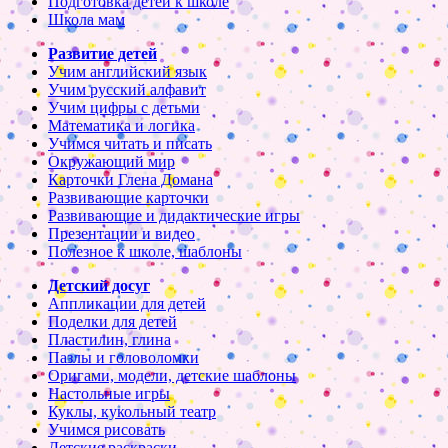
Подготовка детей к школе
Школа мам
Развитие детей
Учим английский язык
Учим русский алфавит
Учим цифры с детьми
Математика и логика
Учимся читать и писать
Окружающий мир
Карточки Глена Домана
Развивающие карточки
Развивающие и дидактические игры
Презентации и видео
Полезное к школе, шаблоны
Детский досуг
Аппликации для детей
Поделки для детей
Пластилин, глина
Пазлы и головоломки
Оригами, модели, детские шаблоны
Настольные игры
Куклы, кукольный театр
Учимся рисовать
Детские раскраски