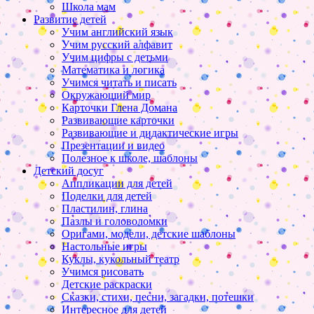
Школа мам
Развитие детей
Учим английский язык
Учим русский алфавит
Учим цифры с детьми
Математика и логика
Учимся читать и писать
Окружающий мир
Карточки Глена Домана
Развивающие карточки
Развивающие и дидактические игры
Презентации и видео
Полезное к школе, шаблоны
Детский досуг
Аппликации для детей
Поделки для детей
Пластилин, глина
Пазлы и головоломки
Оригами, модели, детские шаблоны
Настольные игры
Куклы, кукольный театр
Учимся рисовать
Детские раскраски
Сказки, стихи, песни, загадки, потешки
Интересное для детей