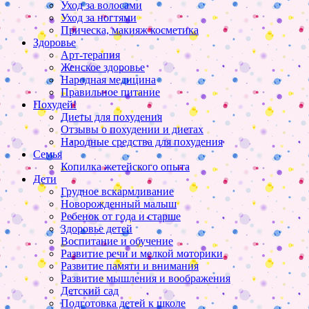
Уход за волосами
Уход за ногтями
Прическа, макияж косметика
Здоровье
Арт-терапия
Женское здоровье
Народная медицина
Правильное питание
Похудей!
Диеты для похудения
Отзывы о похудении и диетах
Народные средства для похудения
Семья
Копилка жетейского опыта
Дети
Грудное вскармливание
Новорожденный малыш
Ребенок от года и старше
Здоровье детей
Воспитание и обучение
Развитие речи и мелкой моторики
Развитие памяти и внимания
Развитие мышления и воображения
Детский сад
Подготовка детей к школе