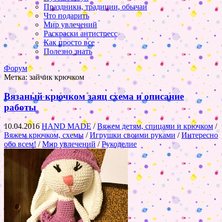
Праздники, традиции, обычаи
Что подарить
Мир увлечений
Раскраски антистресс
Как просто все
Полезно знать
Форум
Метка:
зайчик крючком
Вязаный крючком заяц схема и описание
работы
10.04.2016
HAND MADE
/
Вяжем детям, спицами и крючком
/
Вяжем крючком, схемы
/
Игрушки своими руками
/
Интересно
обо всем!
/
Мир увлечений
/
Рукоделие