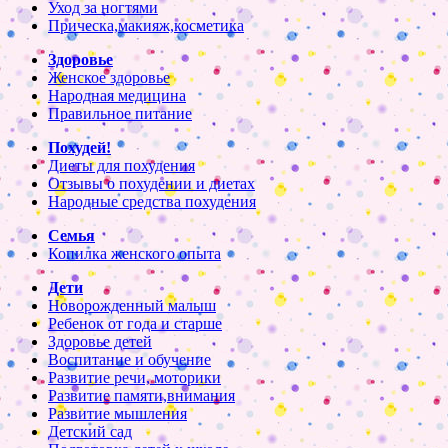
Уход за ногтями
Прическа,макияж,косметика
Здоровье
Женское здоровье
Народная медицина
Правильное питание
Похудей!
Диеты для похудения
Отзывы о похудении и диетах
Народные средства похудения
Семья
Копилка женского опыта
Дети
Новорожденный малыш
Ребенок от года и старше
Здоровье детей
Воспитание и обучение
Развитие речи, моторики
Развитие памяти,внимания
Развитие мышления
Детский сад