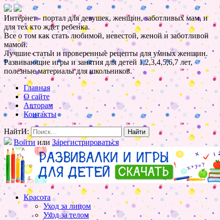
Интернет - портал для девушек, женщин, заботливых мам, и
для тех кто ждет ребенка.
Все о том как стать любимой, невестой, женой и заботливой
мамой.
Лучшие статьи и проверенные рецепты для умных женщин.
Развивающие игры и занятия для детей 1,2,3,4,5,6,7 лет,
полезные материалы для школьников.
Главная
О сайте
Авторам
Контакты
НайтИ:
Войти
или
Зарегистрироваться
Красота
Уход за лицом
Уход за телом