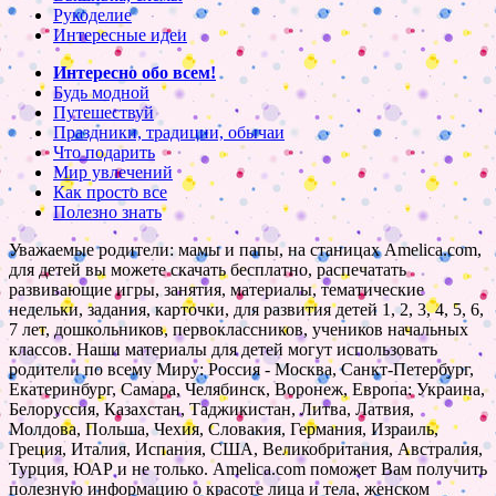
Рукоделие
Интересные идеи
Интересно обо всем!
Будь модной
Путешествуй
Праздники, традиции, обычаи
Что подарить
Мир увлечений
Как просто все
Полезно знать
Уважаемые родители: мамы и папы, на станицах Amelica.com,
для детей вы можете скачать бесплатно, распечатать
развивающие игры, занятия, материалы, тематические
недельки, задания, карточки, для развития детей 1, 2, 3, 4, 5, 6,
7 лет, дошкольников, первоклассников, учеников начальных
классов. Наши материалы для детей могут использовать
родители по всему Миру: Россия - Москва, Санкт-Петербург,
Екатеринбург, Самара, Челябинск, Воронеж, Европа: Украина,
Белоруссия, Казахстан, Таджикистан, Литва, Латвия,
Молдова, Польша, Чехия, Словакия, Германия, Израиль,
Греция, Италия, Испания, США, Великобритания, Австралия,
Турция, ЮАР и не только. Amelica.com поможет Вам получить
полезную информацию о красоте лица и тела, женском