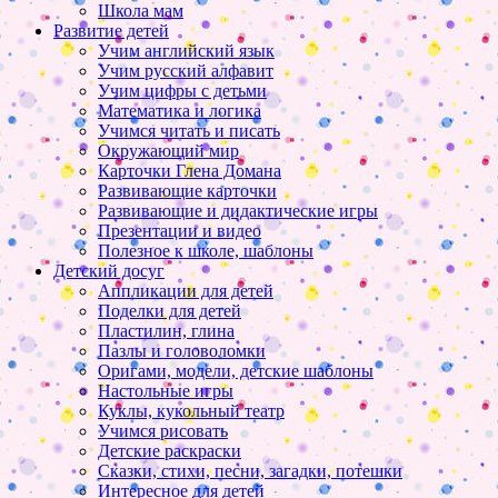
Школа мам
Развитие детей
Учим английский язык
Учим русский алфавит
Учим цифры с детьми
Математика и логика
Учимся читать и писать
Окружающий мир
Карточки Глена Домана
Развивающие карточки
Развивающие и дидактические игры
Презентации и видео
Полезное к школе, шаблоны
Детский досуг
Аппликации для детей
Поделки для детей
Пластилин, глина
Пазлы и головоломки
Оригами, модели, детские шаблоны
Настольные игры
Куклы, кукольный театр
Учимся рисовать
Детские раскраски
Сказки, стихи, песни, загадки, потешки
Интересное для детей