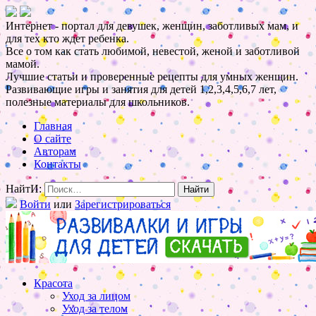
Интернет - портал для девушек, женщин, заботливых мам, и
для тех кто ждет ребенка.
Все о том как стать любимой, невестой, женой и заботливой
мамой.
Лучшие статьи и проверенные рецепты для умных женщин.
Развивающие игры и занятия для детей 1,2,3,4,5,6,7 лет,
полезные материалы для школьников.
Главная
О сайте
Авторам
Контакты
НайтИ:
Войти
или
Зарегистрироваться
Красота
Уход за лицом
Уход за телом