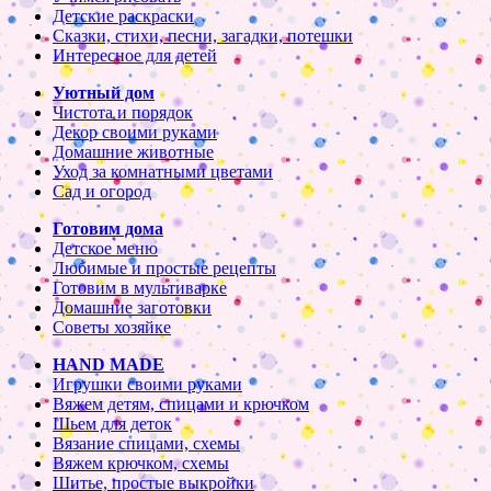
Детские раскраски
Сказки, стихи, песни, загадки, потешки
Интересное для детей
Уютный дом
Чистота и порядок
Декор своими руками
Домашние животные
Уход за комнатными цветами
Сад и огород
Готовим дома
Детское меню
Любимые и простые рецепты
Готовим в мультиварке
Домашние заготовки
Советы хозяйке
HAND MADE
Игрушки своими руками
Вяжем детям, спицами и крючком
Шьем для деток
Вязание спицами, схемы
Вяжем крючком, схемы
Шитье, простые выкройки