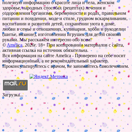
полезную информацию о красоте лица и тела, женском
здоровье, народных способах (рецептах) лечения и
оздоровления организма, беременности и родах, правильном
питании и похудении, моде и стиле, грудном вскармливании,
воспитании и развитии детей, сохранении уюта в доме,
любви в семье и отношениях, кулинарии, хобби и рукоделии
(шитье, вязание), изготовлении игрушек для детей своими
руками. Мы расскажем интересно обо всем!
©
Amelica
, 2026г. 18+ При копировании материалов с сайта,
активная ссылка на источник обязательна.
Вся информация на сайте Amelica - Проверено на себе носит
информационный, а не рекомендательный характер.
Проконсультируйтесь с врачом, не занимайтесь самолечением.
Загрузка...