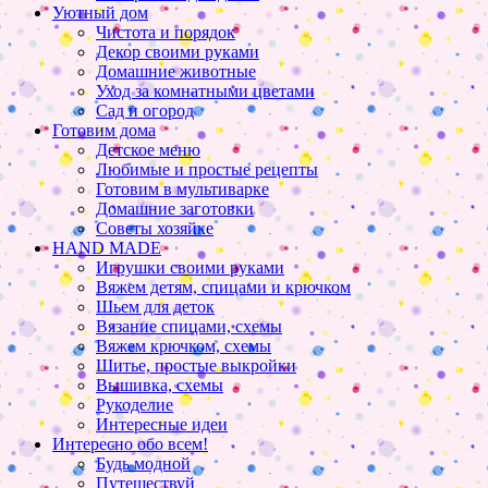
Уютный дом
Чистота и порядок
Декор своими руками
Домашние животные
Уход за комнатными цветами
Сад и огород
Готовим дома
Детское меню
Любимые и простые рецепты
Готовим в мультиварке
Домашние заготовки
Советы хозяйке
HAND MADE
Игрушки своими руками
Вяжем детям, спицами и крючком
Шьем для деток
Вязание спицами, схемы
Вяжем крючком, схемы
Шитье, простые выкройки
Вышивка, схемы
Рукоделие
Интересные идеи
Интересно обо всем!
Будь модной
Путешествуй