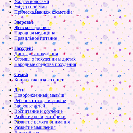
Уход за волосами
Уход за ногтями
Прическа,макияж,косметика
Здоровье
Женское здоровье
Народная медицина
Правильное питание
Похудей!
Диеты для похудения
Отзывы о похудении и диетах
Народные средства похудения
Семья
Копилка женского опыта
Дети
Новорожденный малыш
Ребенок от года и старше
Здоровье детей
Воспитание и обучение
Развитие речи, моторики
Развитие памяти,внимания
Развитие мышления
Детский сад