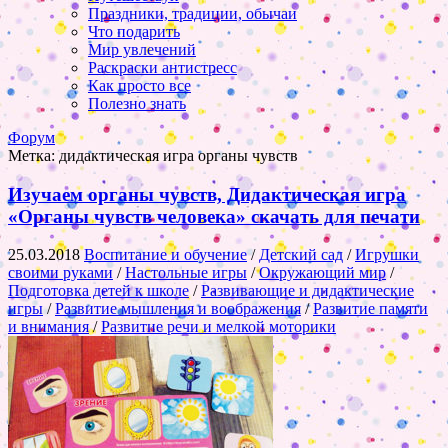
Праздники, традиции, обычаи
Что подарить
Мир увлечений
Раскраски антистресс
Как просто все
Полезно знать
Форум
Метка:
дидактическая игра органы чувств
Изучаем органы чувств, Дидактическая игра
«Органы чувств человека» скачать для печати
25.03.2018
Воспитание и обучение
/
Детский сад
/
Игрушки
своими руками
/
Настольные игры
/
Окружающий мир
/
Подготовка детей к школе
/
Развивающие и дидактические
игры
/
Развитие мышления и воображения
/
Развитие памяти
и внимания
/
Развитие речи и мелкой моторики