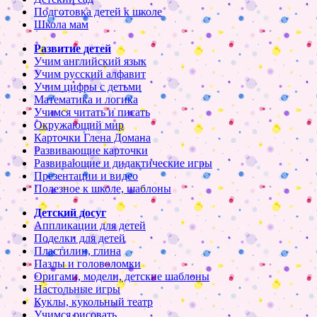
Подготовка детей к школе
Школа мам
Развитие детей
Учим английский язык
Учим русский алфавит
Учим цифры с детьми
Математика и логика
Учимся читать и писать
Окружающий мир
Карточки Глена Домана
Развивающие карточки
Развивающие и дидактические игры
Презентации и видео
Полезное к школе, шаблоны
Детский досуг
Аппликации для детей
Поделки для детей
Пластилин, глина
Пазлы и головоломки
Оригами, модели, детские шаблоны
Настольные игры
Куклы, кукольный театр
Учимся рисовать