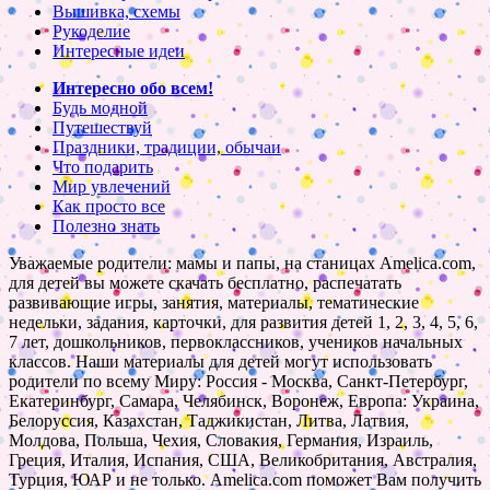
Вышивка, схемы
Рукоделие
Интересные идеи
Интересно обо всем!
Будь модной
Путешествуй
Праздники, традиции, обычаи
Что подарить
Мир увлечений
Как просто все
Полезно знать
Уважаемые родители: мамы и папы, на станицах Amelica.com,
для детей вы можете скачать бесплатно, распечатать
развивающие игры, занятия, материалы, тематические
недельки, задания, карточки, для развития детей 1, 2, 3, 4, 5, 6,
7 лет, дошкольников, первоклассников, учеников начальных
классов. Наши материалы для детей могут использовать
родители по всему Миру: Россия - Москва, Санкт-Петербург,
Екатеринбург, Самара, Челябинск, Воронеж, Европа: Украина,
Белоруссия, Казахстан, Таджикистан, Литва, Латвия,
Молдова, Польша, Чехия, Словакия, Германия, Израиль,
Греция, Италия, Испания, США, Великобритания, Австралия,
Турция, ЮАР и не только. Amelica.com поможет Вам получить