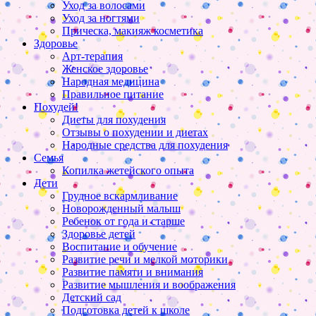
Уход за волосами
Уход за ногтями
Прическа, макияж косметика
Здоровье
Арт-терапия
Женское здоровье
Народная медицина
Правильное питание
Похудей!
Диеты для похудения
Отзывы о похудении и диетах
Народные средства для похудения
Семья
Копилка жетейского опыта
Дети
Грудное вскармливание
Новорожденный малыш
Ребенок от года и старше
Здоровье детей
Воспитание и обучение
Развитие речи и мелкой моторики
Развитие памяти и внимания
Развитие мышления и воображения
Детский сад
Подготовка детей к школе