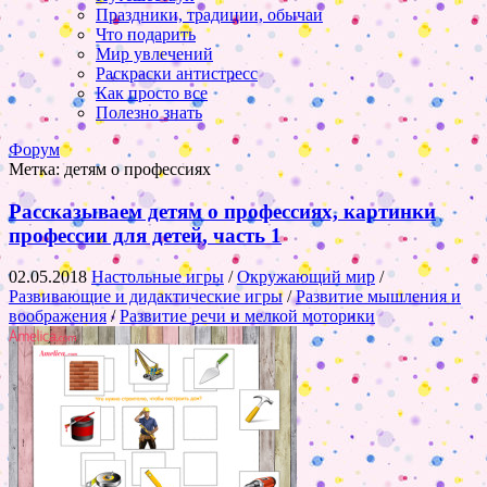
Праздники, традиции, обычаи
Что подарить
Мир увлечений
Раскраски антистресс
Как просто все
Полезно знать
Форум
Метка:
детям о профессиях
Рассказываем детям о профессиях, картинки
профессии для детей, часть 1
02.05.2018
Настольные игры
/
Окружающий мир
/
Развивающие и дидактические игры
/
Развитие мышления и
воображения
/
Развитие речи и мелкой моторики