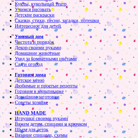
Куклы, кукольный театр
Учимся рисовать
Детские раскраски
Сказки, стихи, песни, загадки, потешки
Интересное для детей
Уютный дом
Чистота и порядок
Декор своими руками
Домашние животные
Уход за комнатными цветами
Сад и огород
Готовим дома
Детское меню
Любимые и простые рецепты
Готовим в мультиварке
Домашние заготовки
Советы хозяйке
HAND MADE
Игрушки своими руками
Вяжем детям, спицами и крючком
Шьем для деток
Вязание спицами, схемы