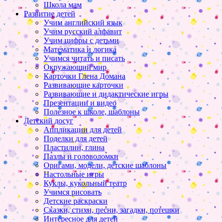
Школа мам
Развитие детей
Учим английский язык
Учим русский алфавит
Учим цифры с детьми
Математика и логика
Учимся читать и писать
Окружающий мир
Карточки Глена Домана
Развивающие карточки
Развивающие и дидактические игры
Презентации и видео
Полезное к школе, шаблоны
Детский досуг
Аппликации для детей
Поделки для детей
Пластилин, глина
Пазлы и головоломки
Оригами, модели, детские шаблоны
Настольные игры
Куклы, кукольный театр
Учимся рисовать
Детские раскраски
Сказки, стихи, песни, загадки, потешки
Интересное для детей