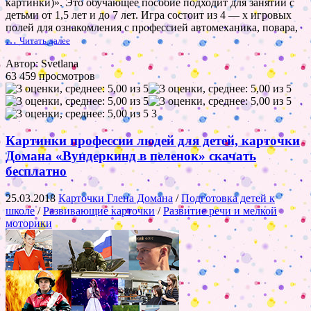
картинки)». Это обучающее пособие подходит для занятий с
детьми от 1,5 лет и до 7 лет. Игра состоит из 4 — х игровых
полей для ознакомления с профессией автомеханика, повара,
…
Читать далее
Автор: Svetlana
63 459 просмотров
3
Картинки профессии людей для детей, карточки
Домана «Вундеркинд в пеленок» скачать
бесплатно
25.03.2018
Карточки Глена Домана
/
Подготовка детей к
школе
/
Развивающие карточки
/
Развитие речи и мелкой
моторики