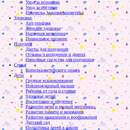
Уход за волосами
Уход за ногтями
Прическа, макияж косметика
Здоровье
Арт-терапия
Женское здоровье
Народная медицина
Правильное питание
Похудей!
Диеты для похудения
Отзывы о похудении и диетах
Народные средства для похудения
Семья
Копилка жетейского опыта
Дети
Грудное вскармливание
Новорожденный малыш
Ребенок от года и старше
Здоровье детей
Воспитание и обучение
Развитие речи и мелкой моторики
Развитие памяти и внимания
Развитие мышления и воображения
Детский сад
Подготовка детей к школе