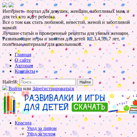
Интернет - портал для девушек, женщин, заботливых мам, и
для тех кто ждет ребенка.
Все о том как стать любимой, невестой, женой и заботливой
мамой.
Лучшие статьи и проверенные рецепты для умных женщин.
Развивающие игры и занятия для детей 1,2,3,4,5,6,7 лет,
полезные материалы для школьников.
Главная
О сайте
Авторам
Контакты
НайтИ:
Войти
или
Зарегистрироваться
Красота
Уход за лицом
Уход за телом