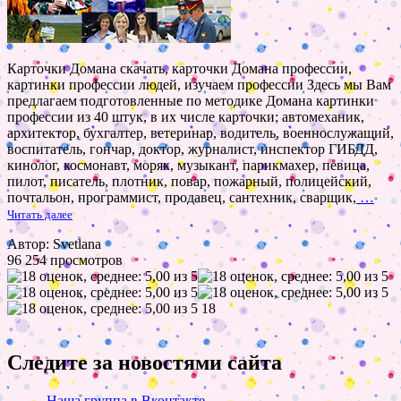
Карточки Домана скачать, карточки Домана профессии,
картинки профессии людей, изучаем профессии Здесь мы Вам
предлагаем подготовленные по методике Домана картинки
профессии из 40 штук, в их числе карточки; автомеханик,
архитектор, бухгалтер, ветеринар, водитель, военнослужащий,
воспитатель, гончар, доктор, журналист, инспектор ГИБДД,
кинолог, космонавт, моряк, музыкант, парикмахер, певица,
пилот, писатель, плотник, повар, пожарный, полицейский,
почтальон, программист, продавец, сантехник, сварщик,
…
Читать далее
Автор: Svetlana
96 254 просмотров
18
Следите за новостями сайта
Наша группа в Вконтакте