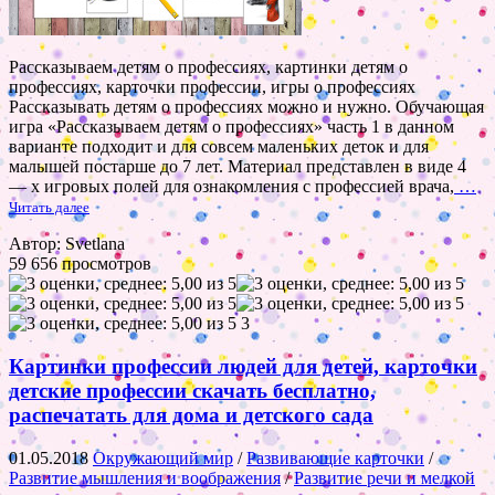
Рассказываем детям о профессиях, картинки детям о
профессиях, карточки профессии, игры о профессиях
Рассказывать детям о профессиях можно и нужно. Обучающая
игра «Рассказываем детям о профессиях» часть 1 в данном
варианте подходит и для совсем маленьких деток и для
малышей постарше до 7 лет. Материал представлен в виде 4
— х игровых полей для ознакомления с профессией врача,
…
Читать далее
Автор: Svetlana
59 656 просмотров
3
Картинки профессии людей для детей, карточки
детские профессии скачать бесплатно,
распечатать для дома и детского сада
01.05.2018
Окружающий мир
/
Развивающие карточки
/
Развитие мышления и воображения
/
Развитие речи и мелкой