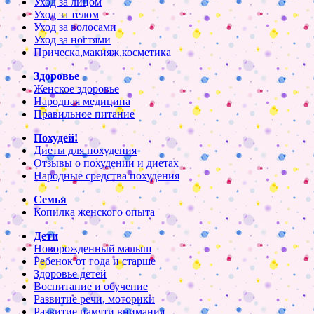
Уход за лицом
Уход за телом
Уход за волосами
Уход за ногтями
Прическа,макияж,косметика
Здоровье
Женское здоровье
Народная медицина
Правильное питание
Похудей!
Диеты для похудения
Отзывы о похудении и диетах
Народные средства похудения
Семья
Копилка женского опыта
Дети
Новорожденный малыш
Ребенок от года и старше
Здоровье детей
Воспитание и обучение
Развитие речи, моторики
Развитие памяти,внимания