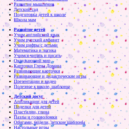
Развитие мышления
Детский сад
Подготовка детей к школе
Школа мам
Развитие детей
Учим английский язык
Учим русский алфавит
Учим цифры с детьми
Математика и логика
Учимся читать и писать
Окружающий мир
Карточки Глена Домана
Развивающие карточки
Развивающие и дидактические игры
Презентации и видео
Полезное к школе, шаблоны
Детский досуг
Аппликации для детей
Поделки для детей
Пластилин, глина
Пазлы и головоломки
Оригами, модели, детские шаблоны
Настольные игры