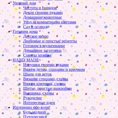
Уютный дом
Чистота и порядок
Декор своими руками
Домашние животные
Уход за комнатными цветами
Сад и огород
Готовим дома
Детское меню
Любимые и простые рецепты
Готовим в мультиварке
Домашние заготовки
Советы хозяйке
HAND MADE
Игрушки своими руками
Вяжем детям, спицами и крючком
Шьем для деток
Вязание спицами, схемы
Вяжем крючком, схемы
Шитье, простые выкройки
Вышивка, схемы
Рукоделие
Интересные идеи
Интересно обо всем!
Будь модной
Путешествуй