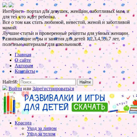
Интернет - портал для девушек, женщин, заботливых мам, и
для тех кто ждет ребенка.
Все о том как стать любимой, невестой, женой и заботливой
мамой.
Лучшие статьи и проверенные рецепты для умных женщин.
Развивающие игры и занятия для детей 1,2,3,4,5,6,7 лет,
полезные материалы для школьников.
Главная
О сайте
Авторам
Контакты
НайтИ:
Войти
или
Зарегистрироваться
Красота
Уход за лицом
Уход за телом