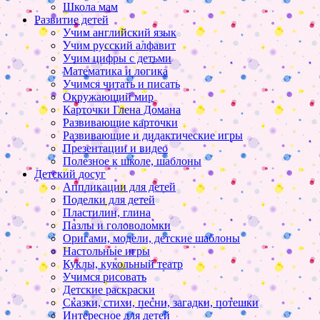
Школа мам
Развитие детей
Учим английский язык
Учим русский алфавит
Учим цифры с детьми
Математика и логика
Учимся читать и писать
Окружающий мир
Карточки Глена Домана
Развивающие карточки
Развивающие и дидактические игры
Презентации и видео
Полезное к школе, шаблоны
Детский досуг
Аппликации для детей
Поделки для детей
Пластилин, глина
Пазлы и головоломки
Оригами, модели, детские шаблоны
Настольные игры
Куклы, кукольный театр
Учимся рисовать
Детские раскраски
Сказки, стихи, песни, загадки, потешки
Интересное для детей