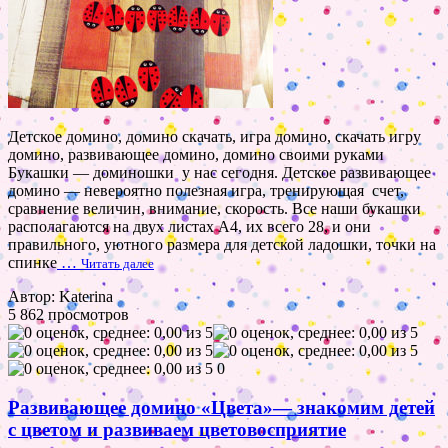
Детское домино, домино скачать, игра домино, скачать игру
домино, развивающее домино, домино своими руками
Букашки — доминошки у нас сегодня. Детское развивающее
домино — невероятно полезная игра, тренирующая счет,
сравнение величин, внимание, скорость. Все наши букашки
располагаются на двух листах А4, их всего 28, и они
правильного, уютного размера для детской ладошки, точки на
спинке
…
Читать далее
Автор: Katerina
5 862 просмотров
0
Развивающее домино «Цвета»— знакомим детей
с цветом и развиваем цветовосприятие