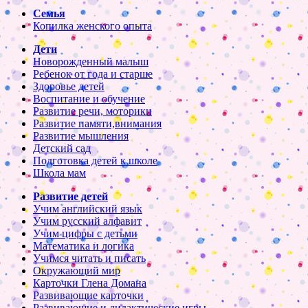
Семья
Копилка женского опыта
Дети
Новорожденный малыш
Ребенок от года и старше
Здоровье детей
Воспитание и обучение
Развитие речи, моторики
Развитие памяти,внимания
Развитие мышления
Детский сад
Подготовка детей к школе
Школа мам
Развитие детей
Учим английский язык
Учим русский алфавит
Учим цифры с детьми
Математика и логика
Учимся читать и писать
Окружающий мир
Карточки Глена Домана
Развивающие карточки
Развивающие и дидактические игры