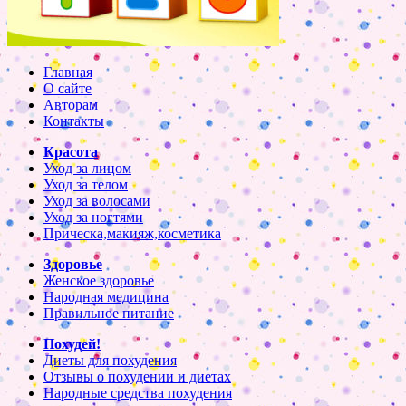
Главная
О сайте
Авторам
Контакты
Красота
Уход за лицом
Уход за телом
Уход за волосами
Уход за ногтями
Прическа,макияж,косметика
Здоровье
Женское здоровье
Народная медицина
Правильное питание
Похудей!
Диеты для похудения
Отзывы о похудении и диетах
Народные средства похудения