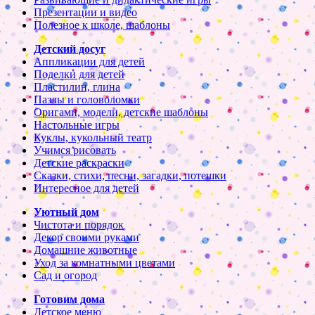
Презентации и видео
Полезное к школе, шаблоны
Детский досуг
Аппликации для детей
Поделки для детей
Пластилин, глина
Пазлы и головоломки
Оригами, модели, детские шаблоны
Настольные игры
Куклы, кукольный театр
Учимся рисовать
Детские раскраски
Сказки, стихи, песни, загадки, потешки
Интересное для детей
Уютный дом
Чистота и порядок
Декор своими руками
Домашние животные
Уход за комнатными цветами
Сад и огород
Готовим дома
Детское меню