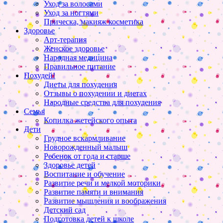
Уход за волосами
Уход за ногтями
Прическа, макияж косметика
Здоровье
Арт-терапия
Женское здоровье
Народная медицина
Правильное питание
Похудей!
Диеты для похудения
Отзывы о похудении и диетах
Народные средства для похудения
Семья
Копилка жетейского опыта
Дети
Грудное вскармливание
Новорожденный малыш
Ребенок от года и старше
Здоровье детей
Воспитание и обучение
Развитие речи и мелкой моторики
Развитие памяти и внимания
Развитие мышления и воображения
Детский сад
Подготовка детей к школе