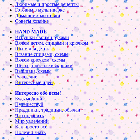
Любимые и простые рецепты
Готовим в мультиварке
Домашние заготовки
Советы хозяйке
HAND MADE
Игрушки своими руками
Вяжем детям, спицами и крючком
Шьем для деток
Вязание спицами, схемы
Вяжем крючком, схемы
Шитье, простые выкройки
Вышивка, схемы
Рукоделие
Интересные идеи
Интересно обо всем!
Будь модной
Путешествуй
Праздники, традиции, обычаи
Что подарить
Мир увлечений
Как просто все
Полезно знать