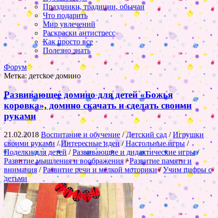
Праздники, традиции, обычаи
Что подарить
Мир увлечений
Раскраски антистресс
Как просто все
Полезно знать
Форум
Метка:
детское домино
Развивающее домино для детей «Божья
коровка», домино скачать и сделать своими
руками
21.02.2018
Воспитание и обучение
/
Детский сад
/
Игрушки
своими руками
/
Интересные идеи
/
Настольные игры
/
Поделки для детей
/
Развивающие и дидактические игры
/
Развитие мышления и воображения
/
Развитие памяти и
внимания
/
Развитие речи и мелкой моторики
/
Учим цифры с
детьми