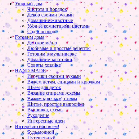
Уютный дом
Чистота и порядок
Декор своими руками
Домашние животные
Уход за комнатными цветами
Сад и огород
Готовим дома
Детское меню
Любимые и простые рецепты
Готовим в мультиварке
Домашние заготовки
Советы хозяйке
HAND MADE
Игрушки своими руками
Вяжем детям, спицами и крючком
Шьем для деток
Вязание спицами, схемы
Вяжем крючком, схемы
Шитье, простые выкройки
Вышивка, схемы
Рукоделие
Интересные идеи
Интересно обо всем!
Будь модной
Путешествуй