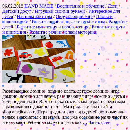
06.02.2018
HAND MADE
/
Воспитание и обучение
/
Дети
/
Детский досуг
/
Игрушки своими руками
/
Интересное для
детей
/
Настольные игры
/
Окружающий мир
/
Пазлы и
головоломки
/
Развивающие и дидактические игры
/
Развитие
детей
/
Развитие мышления и воображения
/
Развитие памяти
и внимания
/
Развитие речи и мелкой моторики
Развивающее домино, домино цвета, детское домино, игра
домино, домино для детей, развивающая игра домино Здесь я
хочу поделиться с Вами и показать как мы играли с ребенком
в развивающее домино цвета. Материалы игры с сайта
shop.amelica.com. Игра предназначена для детей, которые или
только знакомятся с цветами, или уже осознанно различают их
и называют. Ребенок сможет играть как
…
Читать далее