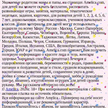
Уважаемые родители: мамы и папы, на станицах Amelica.com,
для детей вы можете скачать бесплатно, распечатать
развивающие игры, занятия, материалы, тематические
недельки, задания, карточки, для развития детей 1, 2, 3, 4, 5, 6,
7 лет, дошкольников, первоклассников, учеников начальных
классов. Наши материалы для детей могут использовать
родители по всему Миру: Россия - Москва, Санкт-Петербург,
Екатеринбург, Самара, Челябинск, Воронеж, Европа: Украина,
Белоруссия, Казахстан, Таджикистан, Литва, Латвия,
Молдова, Польша, Чехия, Словакия, Германия, Израиль,
Греция, Италия, Испания, США, Великобритания, Австралия,
Турция, ЮАР и не только. Amelica.com поможет Вам получить
полезную информацию о красоте лица и тела, женском
здоровье, народных способах (рецептах) лечения и
оздоровления организма, беременности и родах, правильном
питании и похудении, моде и стиле, грудном вскармливании,
воспитании и развитии детей, сохранении уюта в доме,
любви в семье и отношениях, кулинарии, хобби и рукоделии
(шитье, вязание), изготовлении игрушек для детей своими
руками. Мы расскажем интересно обо всем!
©
Amelica
, 2026г. 18+ При копировании материалов с сайта,
активная ссылка на источник обязательна.
Вся информация на сайте Amelica - Проверено на себе носит
информационный, а не рекомендательный характер.
Проконсультируйтесь с врачом, не занимайтесь самолечением.