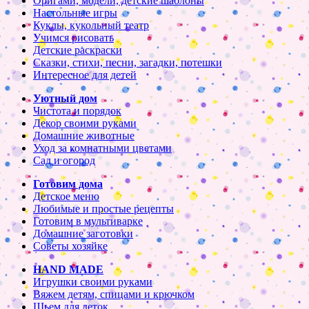
Оригами, модели, детские шаблоны
Настольные игры
Куклы, кукольный театр
Учимся рисовать
Детские раскраски
Сказки, стихи, песни, загадки, потешки
Интересное для детей
Уютный дом
Чистота и порядок
Декор своими руками
Домашние животные
Уход за комнатными цветами
Сад и огород
Готовим дома
Детское меню
Любимые и простые рецепты
Готовим в мультиварке
Домашние заготовки
Советы хозяйке
HAND MADE
Игрушки своими руками
Вяжем детям, спицами и крючком
Шьем для деток