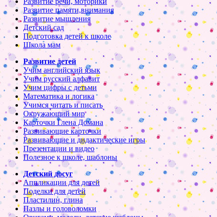
Развитие речи, моторики
Развитие памяти,внимания
Развитие мышления
Детский сад
Подготовка детей к школе
Школа мам
Развитие детей
Учим английский язык
Учим русский алфавит
Учим цифры с детьми
Математика и логика
Учимся читать и писать
Окружающий мир
Карточки Глена Домана
Развивающие карточки
Развивающие и дидактические игры
Презентации и видео
Полезное к школе, шаблоны
Детский досуг
Аппликации для детей
Поделки для детей
Пластилин, глина
Пазлы и головоломки