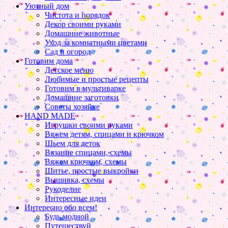
Уютный дом
Чистота и порядок
Декор своими руками
Домашние животные
Уход за комнатными цветами
Сад и огород
Готовим дома
Детское меню
Любимые и простые рецепты
Готовим в мультиварке
Домашние заготовки
Советы хозяйке
HAND MADE
Игрушки своими руками
Вяжем детям, спицами и крючком
Шьем для деток
Вязание спицами, схемы
Вяжем крючком, схемы
Шитье, простые выкройки
Вышивка, схемы
Рукоделие
Интересные идеи
Интересно обо всем!
Будь модной
Путешествуй