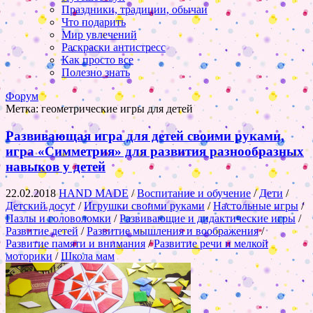
Праздники, традиции, обычаи
Что подарить
Мир увлечений
Раскраски антистресс
Как просто все
Полезно знать
Форум
Метка:
геометрические игры для детей
Развивающая игра для детей своими руками,
игра «Симметрия» для развития разнообразных
навыков у детей
22.02.2018
HAND MADE
/
Воспитание и обучение
/
Дети
/
Детский досуг
/
Игрушки своими руками
/
Настольные игры
/
Пазлы и головоломки
/
Развивающие и дидактические игры
/
Развитие детей
/
Развитие мышления и воображения
/
Развитие памяти и внимания
/
Развитие речи и мелкой
моторики
/
Школа мам