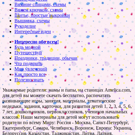
Вязание спицами, схемы
Вяжем крючком, схемы
Шитье, простые выкройки
Вышивка, схемы
Рукоделие
Интересные идеи
Интересно обо всем!
Будь модной
Путешествуй
Праздники, традиции, обычаи
Что подарить
Мир увлечений
Как просто все
Полезно знать
Уважаемые родители: мамы и папы, на станицах Amelica.com,
для детей вы можете скачать бесплатно, распечатать
развивающие игры, занятия, материалы, тематические
недельки, задания, карточки, для развития детей 1, 2, 3, 4, 5, 6,
7 лет, дошкольников, первоклассников, учеников начальных
классов. Наши материалы для детей могут использовать
родители по всему Миру: Россия - Москва, Санкт-Петербург,
Екатеринбург, Самара, Челябинск, Воронеж, Европа: Украина,
Белоруссия, Казахстан, Таджикистан, Литва, Латвия,