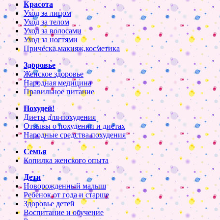
Красота
Уход за лицом
Уход за телом
Уход за волосами
Уход за ногтями
Прическа,макияж,косметика
Здоровье
Женское здоровье
Народная медицина
Правильное питание
Похудей!
Диеты для похудения
Отзывы о похудении и диетах
Народные средства похудения
Семья
Копилка женского опыта
Дети
Новорожденный малыш
Ребенок от года и старше
Здоровье детей
Воспитание и обучение