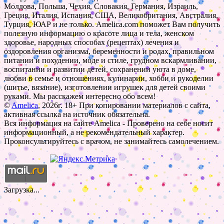
Молдова, Польша, Чехия, Словакия, Германия, Израиль,
Греция, Италия, Испания, США, Великобритания, Австралия,
Турция, ЮАР и не только. Amelica.com поможет Вам получить
полезную информацию о красоте лица и тела, женском
здоровье, народных способах (рецептах) лечения и
оздоровления организма, беременности и родах, правильном
питании и похудении, моде и стиле, грудном вскармливании,
воспитании и развитии детей, сохранении уюта в доме,
любви в семье и отношениях, кулинарии, хобби и рукоделии
(шитье, вязание), изготовлении игрушек для детей своими
руками. Мы расскажем интересно обо всем!
©
Amelica
, 2026г. 18+ При копировании материалов с сайта,
активная ссылка на источник обязательна.
Вся информация на сайте Amelica - Проверено на себе носит
информационный, а не рекомендательный характер.
Проконсультируйтесь с врачом, не занимайтесь самолечением.
Загрузка...