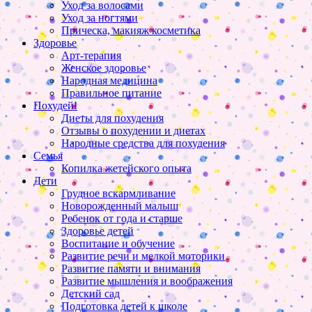
Уход за волосами
Уход за ногтями
Прическа, макияж косметика
Здоровье
Арт-терапия
Женское здоровье
Народная медицина
Правильное питание
Похудей!
Диеты для похудения
Отзывы о похудении и диетах
Народные средства для похудения
Семья
Копилка жетейского опыта
Дети
Грудное вскармливание
Новорожденный малыш
Ребенок от года и старше
Здоровье детей
Воспитание и обучение
Развитие речи и мелкой моторики
Развитие памяти и внимания
Развитие мышления и воображения
Детский сад
Подготовка детей к школе