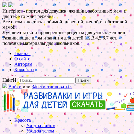
Интернет - портал для девушек, женщин, заботливых мам, и
для тех кто ждет ребенка.
Все о том как стать любимой, невестой, женой и заботливой
мамой.
Лучшие статьи и проверенные рецепты для умных женщин.
Развивающие игры и занятия для детей 1,2,3,4,5,6,7 лет,
полезные материалы для школьников.
Главная
О сайте
Авторам
Контакты
НайтИ:
Войти
или
Зарегистрироваться
Красота
Уход за лицом
Уход за телом