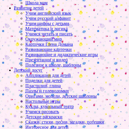
Школа мам
Развитие детей
Учим английский язык
Учим русский алфавит
Учим цифры с детьми
Математика и логика
Учимся читать и писать
Окружающий мир
Карточки Глена Домана
Развивающие карточки
Развивающие и дидактические игры
Презентации и видео
Полезное к школе, шаблоны
Детский досуг
Аппликации для детей
Поделки для детей
Пластилин, глина
Пазлы и головоломки
Оригами, модели, детские шаблоны
Настольные игры
Куклы, кукольный театр
Учимся рисовать
Детские раскраски
Сказки, стихи, песни, загадки, потешки
Интересное для детей