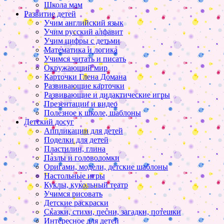
Школа мам
Развитие детей
Учим английский язык
Учим русский алфавит
Учим цифры с детьми
Математика и логика
Учимся читать и писать
Окружающий мир
Карточки Глена Домана
Развивающие карточки
Развивающие и дидактические игры
Презентации и видео
Полезное к школе, шаблоны
Детский досуг
Аппликации для детей
Поделки для детей
Пластилин, глина
Пазлы и головоломки
Оригами, модели, детские шаблоны
Настольные игры
Куклы, кукольный театр
Учимся рисовать
Детские раскраски
Сказки, стихи, песни, загадки, потешки
Интересное для детей