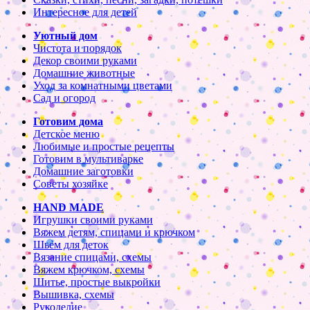
Интересное для детей
Уютный дом
Чистота и порядок
Декор своими руками
Домашние животные
Уход за комнатными цветами
Сад и огород
Готовим дома
Детское меню
Любимые и простые рецепты
Готовим в мультиварке
Домашние заготовки
Советы хозяйке
HAND MADE
Игрушки своими руками
Вяжем детям, спицами и крючком
Шьем для деток
Вязание спицами, схемы
Вяжем крючком, схемы
Шитье, простые выкройки
Вышивка, схемы
Рукоделие