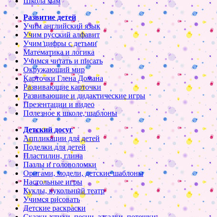
Школа мам
Развитие детей
Учим английский язык
Учим русский алфавит
Учим цифры с детьми
Математика и логика
Учимся читать и писать
Окружающий мир
Карточки Глена Домана
Развивающие карточки
Развивающие и дидактические игры
Презентации и видео
Полезное к школе, шаблоны
Детский досуг
Аппликации для детей
Поделки для детей
Пластилин, глина
Пазлы и головоломки
Оригами, модели, детские шаблоны
Настольные игры
Куклы, кукольный театр
Учимся рисовать
Детские раскраски
Сказки, стихи, песни, загадки, потешки