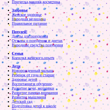
Прическа,макияж,косметика
Здоровье
Женское здоровье
Народная медицина
Правильное питание
Похудей!
Диеты для похудения
Отзывы о похудении и диетах
Народные средства похудения
Семья
Копилка женского опыта
Дети
Новорожденный малыш
Ребенок от года и старше
Здоровье детей
Воспитание и обучение
Развитие речи, моторики
Развитие памяти,внимания
Развитие мышления
Детский сад
Подготовка детей к школе