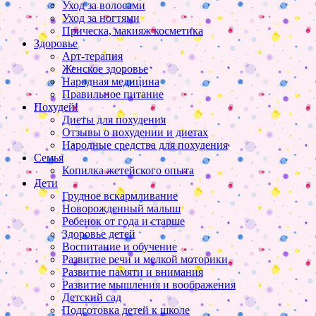
Уход за волосами
Уход за ногтями
Прическа, макияж косметика
Здоровье
Арт-терапия
Женское здоровье
Народная медицина
Правильное питание
Похудей!
Диеты для похудения
Отзывы о похудении и диетах
Народные средства для похудения
Семья
Копилка жетейского опыта
Дети
Грудное вскармливание
Новорожденный малыш
Ребенок от года и старше
Здоровье детей
Воспитание и обучение
Развитие речи и мелкой моторики
Развитие памяти и внимания
Развитие мышления и воображения
Детский сад
Подготовка детей к школе