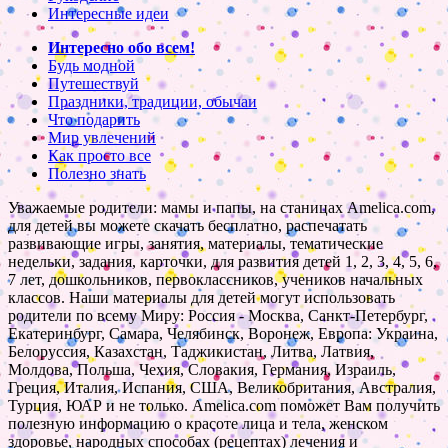
Интересные идеи
Интересно обо всем!
Будь модной
Путешествуй
Праздники, традиции, обычаи
Что подарить
Мир увлечений
Как просто все
Полезно знать
Уважаемые родители: мамы и папы, на станицах Amelica.com,
для детей вы можете скачать бесплатно, распечатать
развивающие игры, занятия, материалы, тематические
недельки, задания, карточки, для развития детей 1, 2, 3, 4, 5, 6,
7 лет, дошкольников, первоклассников, учеников начальных
классов. Наши материалы для детей могут использовать
родители по всему Миру: Россия - Москва, Санкт-Петербург,
Екатеринбург, Самара, Челябинск, Воронеж, Европа: Украина,
Белоруссия, Казахстан, Таджикистан, Литва, Латвия,
Молдова, Польша, Чехия, Словакия, Германия, Израиль,
Греция, Италия, Испания, США, Великобритания, Австралия,
Турция, ЮАР и не только. Amelica.com поможет Вам получить
полезную информацию о красоте лица и тела, женском
здоровье, народных способах (рецептах) лечения и