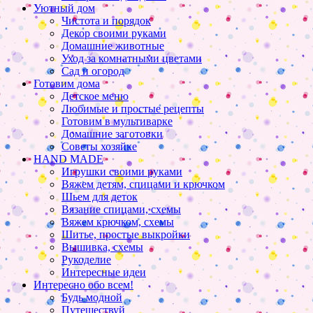
Уютный дом
Чистота и порядок
Декор своими руками
Домашние животные
Уход за комнатными цветами
Сад и огород
Готовим дома
Детское меню
Любимые и простые рецепты
Готовим в мультиварке
Домашние заготовки
Советы хозяйке
HAND MADE
Игрушки своими руками
Вяжем детям, спицами и крючком
Шьем для деток
Вязание спицами, схемы
Вяжем крючком, схемы
Шитье, простые выкройки
Вышивка, схемы
Рукоделие
Интересные идеи
Интересно обо всем!
Будь модной
Путешествуй