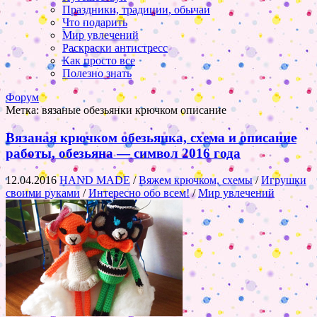
Праздники, традиции, обычаи
Что подарить
Мир увлечений
Раскраски антистресс
Как просто все
Полезно знать
Форум
Метка:
вязаные обезьянки крючком описание
Вязаная крючком обезьянка, схема и описание
работы, обезьяна — символ 2016 года
12.04.2016
HAND MADE
/
Вяжем крючком, схемы
/
Игрушки
своими руками
/
Интересно обо всем!
/
Мир увлечений