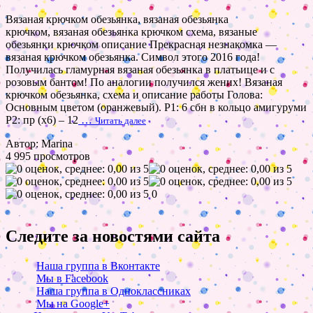
Вязаная крючком обезьянка, вязаная обезьянка
крючком, вязаная обезьянка крючком схема, вязаные
обезьянки крючком описание Прекрасная незнакомка —
вязаная крючком обезьянка. Символ этого 2016 года!
Получилась гламурная вязаная обезьянка в платьице и с
розовым бантом! По аналогии получился жених! Вязаная
крючком обезьянка, схема и описание работы Голова:
Основным цветом (оранжевый). Р1: 6 сбн в кольцо амигуруми
Р2: пр (х6) – 12
…
Читать далее
Автор: Marina
4 995 просмотров
0
Следите за новостями сайта
Наша группа в Вконтакте
Мы в Facebook
Наша группа в Одноклассниках
Мы на Google+