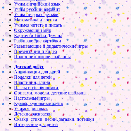
Учим английский язык
Учим русский алфавит
Учим цифры с детьми
Математика и логика
Учимся читать и писать
Окружающий мир
Карточки Глена Домана
Развивающие карточки
Развивающие и дидактические игры
Презентации и видео
Полезное к школе, шаблоны
Детский досуг
Аппликации для детей
Поделки для детей
Пластилин, глина
Пазлы и головоломки
Оригами, модели, детские шаблоны
Настольные игры
Куклы, кукольный театр
Учимся рисовать
Детские раскраски
Сказки, стихи, песни, загадки, потешки
Интересное для детей