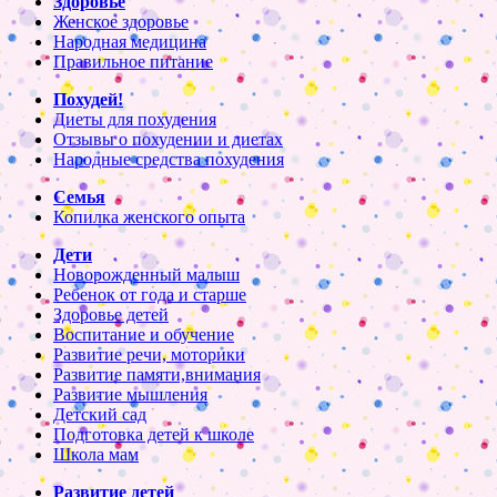
Здоровье
Женское здоровье
Народная медицина
Правильное питание
Похудей!
Диеты для похудения
Отзывы о похудении и диетах
Народные средства похудения
Семья
Копилка женского опыта
Дети
Новорожденный малыш
Ребенок от года и старше
Здоровье детей
Воспитание и обучение
Развитие речи, моторики
Развитие памяти,внимания
Развитие мышления
Детский сад
Подготовка детей к школе
Школа мам
Развитие детей