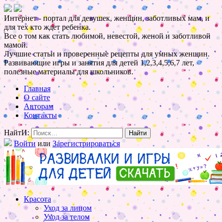
Интернет - портал для девушек, женщин, заботливых мам, и
для тех кто ждет ребенка.
Все о том как стать любимой, невестой, женой и заботливой
мамой.
Лучшие статьи и проверенные рецепты для умных женщин.
Развивающие игры и занятия для детей 1,2,3,4,5,6,7 лет,
полезные материалы для школьников.
Главная
О сайте
Авторам
Контакты
НайтИ:
Войти
или
Зарегистрироваться
Красота
Уход за лицом
Уход за телом