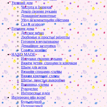
Уютный дом
Чистота и порядок
Декор своими руками
Домашние животные
Уход за комнатными цветами
Сад и огород
Готовим дома
Детское меню
Любимые и простые рецепты
Готовим в мультиварке
Домашние заготовки
Советы хозяйке
HAND MADE
Игрушки своими руками
Вяжем детям, спицами и крючком
Шьем для деток
Вязание спицами, схемы
Вяжем крючком, схемы
Шитье, простые выкройки
Вышивка, схемы
Рукоделие
Интересные идеи
Интересно обо всем!
Будь модной
Путешествуй