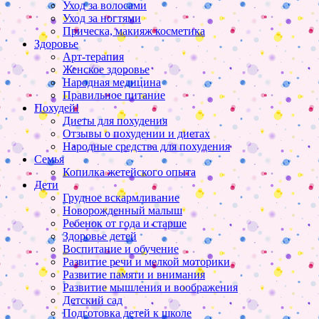
Уход за волосами
Уход за ногтями
Прическа, макияж косметика
Здоровье
Арт-терапия
Женское здоровье
Народная медицина
Правильное питание
Похудей!
Диеты для похудения
Отзывы о похудении и диетах
Народные средства для похудения
Семья
Копилка жетейского опыта
Дети
Грудное вскармливание
Новорожденный малыш
Ребенок от года и старше
Здоровье детей
Воспитание и обучение
Развитие речи и мелкой моторики
Развитие памяти и внимания
Развитие мышления и воображения
Детский сад
Подготовка детей к школе