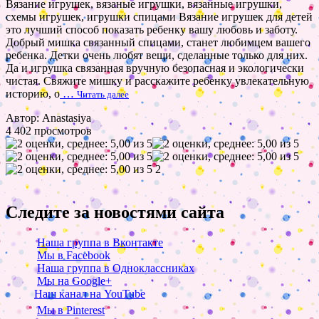
Вязание игрушек, вязаные игрушки, вязанные игрушки,
схемы игрушек, игрушки спицами Вязание игрушек для детей
это лучший способ показать ребенку вашу любовь и заботу.
Добрый мишка связанный спицами, станет любимцем вашего
ребенка. Детки очень любят вещи, сделанные только для них.
Да и игрушка связанная вручную безопасная и экологически
чистая. Свяжите мишку и расскажите ребенку увлекательную
историю, о
…
Читать далее
Автор: Anastasiya
4 402 просмотров
2
Следите за новостями сайта
Наша группа в Вконтакте
Мы в Facebook
Наша группа в Одноклассниках
Мы на Google+
Наш канал на YouTube
Мы в Pinterest