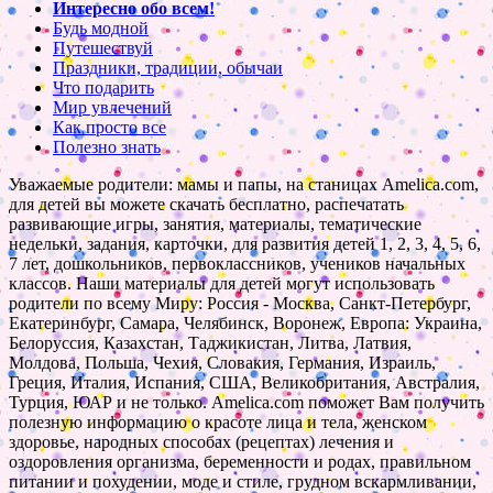
Интересно обо всем!
Будь модной
Путешествуй
Праздники, традиции, обычаи
Что подарить
Мир увлечений
Как просто все
Полезно знать
Уважаемые родители: мамы и папы, на станицах Amelica.com,
для детей вы можете скачать бесплатно, распечатать
развивающие игры, занятия, материалы, тематические
недельки, задания, карточки, для развития детей 1, 2, 3, 4, 5, 6,
7 лет, дошкольников, первоклассников, учеников начальных
классов. Наши материалы для детей могут использовать
родители по всему Миру: Россия - Москва, Санкт-Петербург,
Екатеринбург, Самара, Челябинск, Воронеж, Европа: Украина,
Белоруссия, Казахстан, Таджикистан, Литва, Латвия,
Молдова, Польша, Чехия, Словакия, Германия, Израиль,
Греция, Италия, Испания, США, Великобритания, Австралия,
Турция, ЮАР и не только. Amelica.com поможет Вам получить
полезную информацию о красоте лица и тела, женском
здоровье, народных способах (рецептах) лечения и
оздоровления организма, беременности и родах, правильном
питании и похудении, моде и стиле, грудном вскармливании,