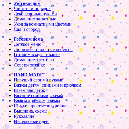
Уютный дом
Чистота и порядок
Декор своими руками
Домашние животные
Уход за комнатными цветами
Сад и огород
Готовим дома
Детское меню
Любимые и простые рецепты
Готовим в мультиварке
Домашние заготовки
Советы хозяйке
HAND MADE
Игрушки своими руками
Вяжем детям, спицами и крючком
Шьем для деток
Вязание спицами, схемы
Вяжем крючком, схемы
Шитье, простые выкройки
Вышивка, схемы
Рукоделие
Интересные идеи