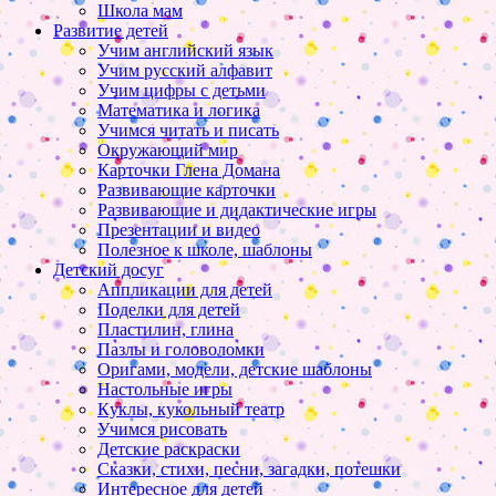
Школа мам
Развитие детей
Учим английский язык
Учим русский алфавит
Учим цифры с детьми
Математика и логика
Учимся читать и писать
Окружающий мир
Карточки Глена Домана
Развивающие карточки
Развивающие и дидактические игры
Презентации и видео
Полезное к школе, шаблоны
Детский досуг
Аппликации для детей
Поделки для детей
Пластилин, глина
Пазлы и головоломки
Оригами, модели, детские шаблоны
Настольные игры
Куклы, кукольный театр
Учимся рисовать
Детские раскраски
Сказки, стихи, песни, загадки, потешки
Интересное для детей