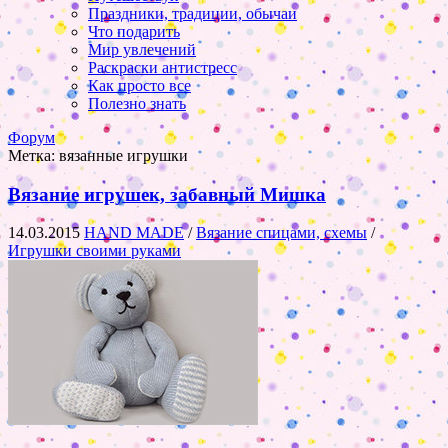
Праздники, традиции, обычаи
Что подарить
Мир увлечений
Раскраски антистресс
Как просто все
Полезно знать
Форум
Метка:
вязанные игрушки
Вязание игрушек, забавный Мишка
14.03.2015
HAND MADE
/
Вязание спицами, схемы
/
Игрушки своими руками