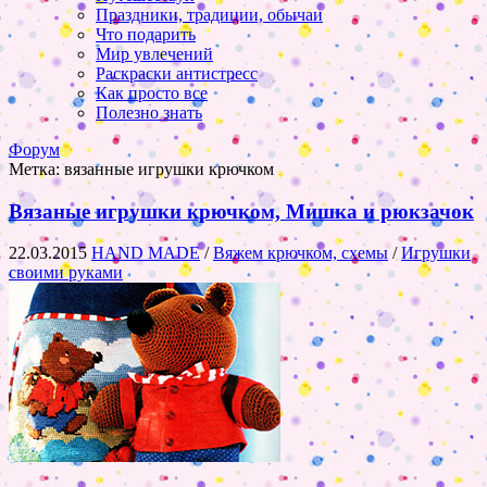
Праздники, традиции, обычаи
Что подарить
Мир увлечений
Раскраски антистресс
Как просто все
Полезно знать
Форум
Метка:
вязанные игрушки крючком
Вязаные игрушки крючком, Мишка и рюкзачок
22.03.2015
HAND MADE
/
Вяжем крючком, схемы
/
Игрушки
своими руками