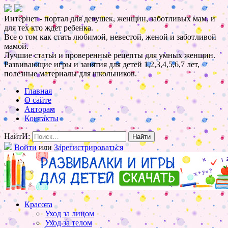
Интернет - портал для девушек, женщин, заботливых мам, и
для тех кто ждет ребенка.
Все о том как стать любимой, невестой, женой и заботливой
мамой.
Лучшие статьи и проверенные рецепты для умных женщин.
Развивающие игры и занятия для детей 1,2,3,4,5,6,7 лет,
полезные материалы для школьников.
Главная
О сайте
Авторам
Контакты
НайтИ:
Войти
или
Зарегистрироваться
Красота
Уход за лицом
Уход за телом