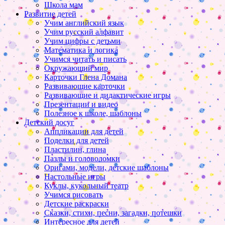
Школа мам
Развитие детей
Учим английский язык
Учим русский алфавит
Учим цифры с детьми
Математика и логика
Учимся читать и писать
Окружающий мир
Карточки Глена Домана
Развивающие карточки
Развивающие и дидактические игры
Презентации и видео
Полезное к школе, шаблоны
Детский досуг
Аппликации для детей
Поделки для детей
Пластилин, глина
Пазлы и головоломки
Оригами, модели, детские шаблоны
Настольные игры
Куклы, кукольный театр
Учимся рисовать
Детские раскраски
Сказки, стихи, песни, загадки, потешки
Интересное для детей