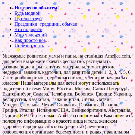
Интересно обо всем!
Будь модной
Путешествуй
Праздники, традиции, обычаи
Что подарить
Мир увлечений
Как просто все
Полезно знать
Уважаемые родители: мамы и папы, на станицах Amelica.com,
для детей вы можете скачать бесплатно, распечатать
развивающие игры, занятия, материалы, тематические
недельки, задания, карточки, для развития детей 1, 2, 3, 4, 5, 6,
7 лет, дошкольников, первоклассников, учеников начальных
классов. Наши материалы для детей могут использовать
родители по всему Миру: Россия - Москва, Санкт-Петербург,
Екатеринбург, Самара, Челябинск, Воронеж, Европа: Украина,
Белоруссия, Казахстан, Таджикистан, Литва, Латвия,
Молдова, Польша, Чехия, Словакия, Германия, Израиль,
Греция, Италия, Испания, США, Великобритания, Австралия,
Турция, ЮАР и не только. Amelica.com поможет Вам получить
полезную информацию о красоте лица и тела, женском
здоровье, народных способах (рецептах) лечения и
оздоровления организма, беременности и родах, правильном