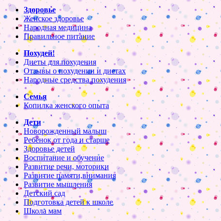
Здоровье
Женское здоровье
Народная медицина
Правильное питание
Похудей!
Диеты для похудения
Отзывы о похудении и диетах
Народные средства похудения
Семья
Копилка женского опыта
Дети
Новорожденный малыш
Ребенок от года и старше
Здоровье детей
Воспитание и обучение
Развитие речи, моторики
Развитие памяти,внимания
Развитие мышления
Детский сад
Подготовка детей к школе
Школа мам