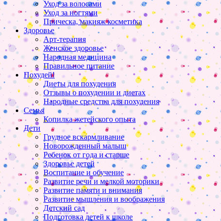
Уход за волосами
Уход за ногтями
Прическа, макияж косметика
Здоровье
Арт-терапия
Женское здоровье
Народная медицина
Правильное питание
Похудей!
Диеты для похудения
Отзывы о похудении и диетах
Народные средства для похудения
Семья
Копилка жетейского опыта
Дети
Грудное вскармливание
Новорожденный малыш
Ребенок от года и старше
Здоровье детей
Воспитание и обучение
Развитие речи и мелкой моторики
Развитие памяти и внимания
Развитие мышления и воображения
Детский сад
Подготовка детей к школе