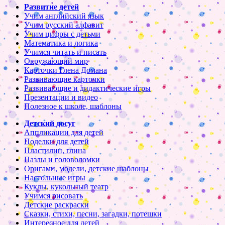
Развитие детей
Учим английский язык
Учим русский алфавит
Учим цифры с детьми
Математика и логика
Учимся читать и писать
Окружающий мир
Карточки Глена Домана
Развивающие карточки
Развивающие и дидактические игры
Презентации и видео
Полезное к школе, шаблоны
Детский досуг
Аппликации для детей
Поделки для детей
Пластилин, глина
Пазлы и головоломки
Оригами, модели, детские шаблоны
Настольные игры
Куклы, кукольный театр
Учимся рисовать
Детские раскраски
Сказки, стихи, песни, загадки, потешки
Интересное для детей