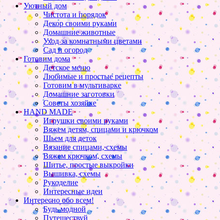
Уютный дом
Чистота и порядок
Декор своими руками
Домашние животные
Уход за комнатными цветами
Сад и огород
Готовим дома
Детское меню
Любимые и простые рецепты
Готовим в мультиварке
Домашние заготовки
Советы хозяйке
HAND MADE
Игрушки своими руками
Вяжем детям, спицами и крючком
Шьем для деток
Вязание спицами, схемы
Вяжем крючком, схемы
Шитье, простые выкройки
Вышивка, схемы
Рукоделие
Интересные идеи
Интересно обо всем!
Будь модной
Путешествуй