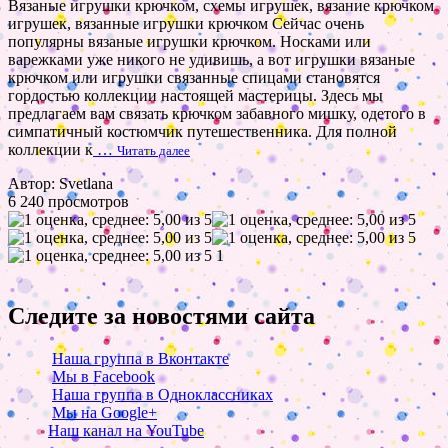
Вязаные игрушки крючком, схемы игрушек, вязание крючком
игрушек, вязанные игрушки крючком Сейчас очень
популярны вязаные игрушки крючком. Носками или
варежками уже никого не удивишь, а вот игрушки вязаные
крючком или игрушки связанные спицами становятся
гордостью коллекции настоящей мастерицы. Здесь мы
предлагаем вам связать крючком забавного мишку, одетого в
симпатичный костюмчик путешественника. Для полной
коллекции к
…
Читать далее
Автор: Svetlana
6 240 просмотров
1
Следите за новостями сайта
Наша группа в Вконтакте
Мы в Facebook
Наша группа в Одноклассниках
Мы на Google+
Наш канал на YouTube