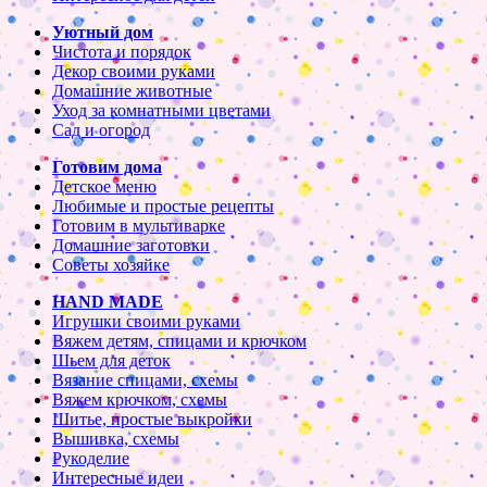
Уютный дом
Чистота и порядок
Декор своими руками
Домашние животные
Уход за комнатными цветами
Сад и огород
Готовим дома
Детское меню
Любимые и простые рецепты
Готовим в мультиварке
Домашние заготовки
Советы хозяйке
HAND MADE
Игрушки своими руками
Вяжем детям, спицами и крючком
Шьем для деток
Вязание спицами, схемы
Вяжем крючком, схемы
Шитье, простые выкройки
Вышивка, схемы
Рукоделие
Интересные идеи