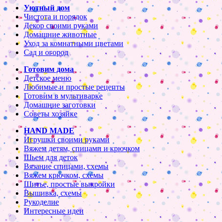
Уютный дом
Чистота и порядок
Декор своими руками
Домашние животные
Уход за комнатными цветами
Сад и огород
Готовим дома
Детское меню
Любимые и простые рецепты
Готовим в мультиварке
Домашние заготовки
Советы хозяйке
HAND MADE
Игрушки своими руками
Вяжем детям, спицами и крючком
Шьем для деток
Вязание спицами, схемы
Вяжем крючком, схемы
Шитье, простые выкройки
Вышивка, схемы
Рукоделие
Интересные идеи