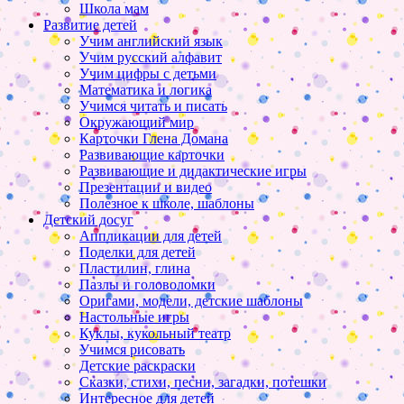
Школа мам
Развитие детей
Учим английский язык
Учим русский алфавит
Учим цифры с детьми
Математика и логика
Учимся читать и писать
Окружающий мир
Карточки Глена Домана
Развивающие карточки
Развивающие и дидактические игры
Презентации и видео
Полезное к школе, шаблоны
Детский досуг
Аппликации для детей
Поделки для детей
Пластилин, глина
Пазлы и головоломки
Оригами, модели, детские шаблоны
Настольные игры
Куклы, кукольный театр
Учимся рисовать
Детские раскраски
Сказки, стихи, песни, загадки, потешки
Интересное для детей