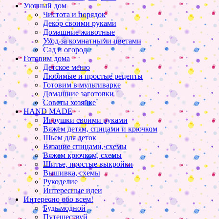
Уютный дом
Чистота и порядок
Декор своими руками
Домашние животные
Уход за комнатными цветами
Сад и огород
Готовим дома
Детское меню
Любимые и простые рецепты
Готовим в мультиварке
Домашние заготовки
Советы хозяйке
HAND MADE
Игрушки своими руками
Вяжем детям, спицами и крючком
Шьем для деток
Вязание спицами, схемы
Вяжем крючком, схемы
Шитье, простые выкройки
Вышивка, схемы
Рукоделие
Интересные идеи
Интересно обо всем!
Будь модной
Путешествуй