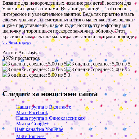
Вязание для новорожденных, вязание для детей, костюм для
мальчика связать спицами. Вязание для детей — это очень
интересное и увлекательное занятие. Ведь так приятно вязать
своему малышу, ты смотришь на этого маленького человечка
и уже представляешь, как он будет носить эту кофточку или
шапочку и торопишься поскорее закончить обновку. Этот
красивый комплект на мальчика связанный спицами подойдет
…
Читать далее
Автор: Anastasiya
8 979 просмотров
3
Следите за новостями сайта
Наша группа в Вконтакте
Мы в Facebook
Наша группа в Одноклассниках
Мы на Google+
Наш канал на YouTube
Мы в Pinterest