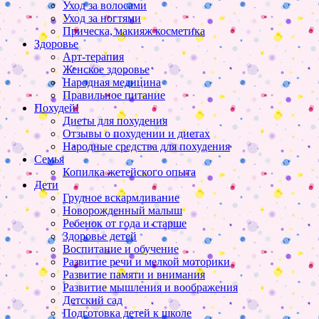
Уход за волосами
Уход за ногтями
Прическа, макияж косметика
Здоровье
Арт-терапия
Женское здоровье
Народная медицина
Правильное питание
Похудей!
Диеты для похудения
Отзывы о похудении и диетах
Народные средства для похудения
Семья
Копилка жетейского опыта
Дети
Грудное вскармливание
Новорожденный малыш
Ребенок от года и старше
Здоровье детей
Воспитание и обучение
Развитие речи и мелкой моторики
Развитие памяти и внимания
Развитие мышления и воображения
Детский сад
Подготовка детей к школе