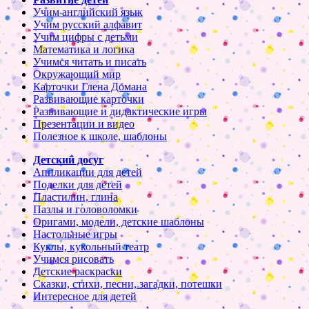
Учим английский язык
Учим русский алфавит
Учим цифры с детьми
Математика и логика
Учимся читать и писать
Окружающий мир
Карточки Глена Домана
Развивающие карточки
Развивающие и дидактические игры
Презентации и видео
Полезное к школе, шаблоны
Детский досуг
Аппликации для детей
Поделки для детей
Пластилин, глина
Пазлы и головоломки
Оригами, модели, детские шаблоны
Настольные игры
Куклы, кукольный театр
Учимся рисовать
Детские раскраски
Сказки, стихи, песни, загадки, потешки
Интересное для детей