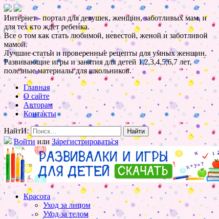
Интернет - портал для девушек, женщин, заботливых мам, и
для тех кто ждет ребенка.
Все о том как стать любимой, невестой, женой и заботливой
мамой.
Лучшие статьи и проверенные рецепты для умных женщин.
Развивающие игры и занятия для детей 1,2,3,4,5,6,7 лет,
полезные материалы для школьников.
Главная
О сайте
Авторам
Контакты
НайтИ:
Войти
или
Зарегистрироваться
Красота
Уход за лицом
Уход за телом