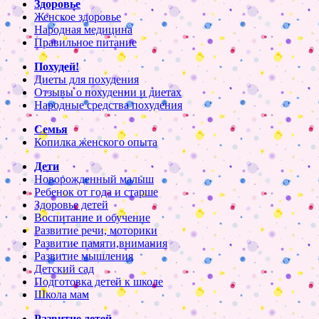
Здоровье
Женское здоровье
Народная медицина
Правильное питание
Похудей!
Диеты для похудения
Отзывы о похудении и диетах
Народные средства похудения
Семья
Копилка женского опыта
Дети
Новорожденный малыш
Ребенок от года и старше
Здоровье детей
Воспитание и обучение
Развитие речи, моторики
Развитие памяти,внимания
Развитие мышления
Детский сад
Подготовка детей к школе
Школа мам
Развитие детей