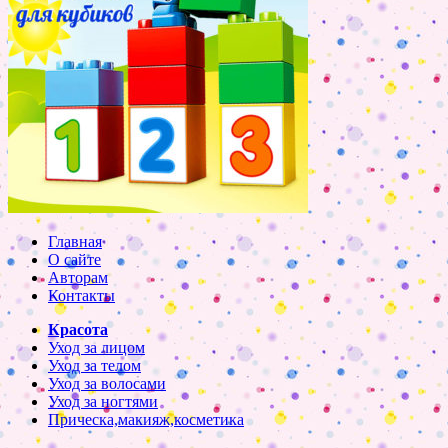
Главная
О сайте
Авторам
Контакты
Красота
Уход за лицом
Уход за телом
Уход за волосами
Уход за ногтями
Прическа,макияж,косметика