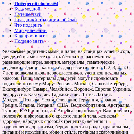
Интересно обо всем!
Будь модной
Путешествуй
Праздники, традиции, обычаи
Что подарить
Мир увлечений
Как просто все
Полезно знать
Уважаемые родители: мамы и папы, на станицах Amelica.com,
для детей вы можете скачать бесплатно, распечатать
развивающие игры, занятия, материалы, тематические
недельки, задания, карточки, для развития детей 1, 2, 3, 4, 5, 6,
7 лет, дошкольников, первоклассников, учеников начальных
классов. Наши материалы для детей могут использовать
родители по всему Миру: Россия - Москва, Санкт-Петербург,
Екатеринбург, Самара, Челябинск, Воронеж, Европа: Украина,
Белоруссия, Казахстан, Таджикистан, Литва, Латвия,
Молдова, Польша, Чехия, Словакия, Германия, Израиль,
Греция, Италия, Испания, США, Великобритания, Австралия,
Турция, ЮАР и не только. Amelica.com поможет Вам получить
полезную информацию о красоте лица и тела, женском
здоровье, народных способах (рецептах) лечения и
оздоровления организма, беременности и родах, правильном
питании и похудении, моде и стиле, грудном вскармливании,