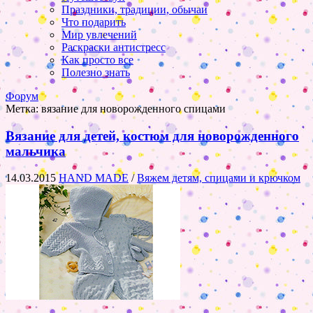
Праздники, традиции, обычаи
Что подарить
Мир увлечений
Раскраски антистресс
Как просто все
Полезно знать
Форум
Метка:
вязание для новорожденного спицами
Вязание для детей, костюм для новорожденного
мальчика
14.03.2015
HAND MADE
/
Вяжем детям, спицами и крючком