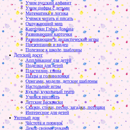
Учим русский алфавит
Учим цифры с детьми
Математика и логика
Учимся читать и писать
Окружающий мир
Карточки Глена Домана
Развивающие карточки
Развивающие и дидактические игры
Презентации и видео
Полезное к школе, шаблоны
Детский досуг
Аппликации для детей
Поделки для детей
Пластилин, глина
Пазлы и головоломки
Оригами, модели, детские шаблоны
Настольные игры
Куклы, кукольный театр
Учимся рисовать
Детские раскраски
Сказки, стихи, песни, загадки, потешки
Интересное для детей
Уютный дом
Чистота и порядок
Декор своими руками