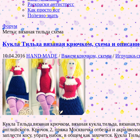
Раскраски антистресс
Как просто все
Полезно знать
Форум
Метка:
вязаная тильда схема
Кукла Тильда вязаная крючком, схема и описани
10.04.2016
HAND MADE
/
Вяжем крючком, схемы
/
Игрушки с
Кукла Тильда вязаная крючком, вязаная кукла тильда, вязаная
английского. Крючок 2, пряжа Москвичка отбелка и акрилволос
заплести косу, убрать набок, в общем как захочется. Кукла Тиль