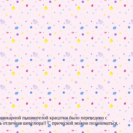
ой шикарной пышнотелой красотки было переведено с
сь отличная шевелюра!! С прической можно позаниматься,