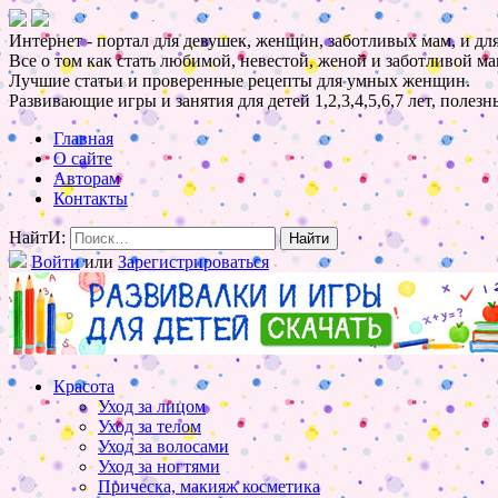
Интернет - портал для девушек, женщин, заботливых мам, и для
Все о том как стать любимой, невестой, женой и заботливой ма
Лучшие статьи и проверенные рецепты для умных женщин.
Развивающие игры и занятия для детей 1,2,3,4,5,6,7 лет, полез
Главная
О сайте
Авторам
Контакты
НайтИ:
Войти
или
Зарегистрироваться
Красота
Уход за лицом
Уход за телом
Уход за волосами
Уход за ногтями
Прическа, макияж косметика