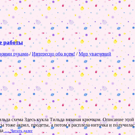
е работы
воими руками
/
Интересно обо всем!
/
Мир увлечений
 тильда схема Здесь кукла Тильда вязаная крючком. Описание эт
ы тоже акрил, продеты, а потом я расплела ниточка и получила
да
…
Читать далее