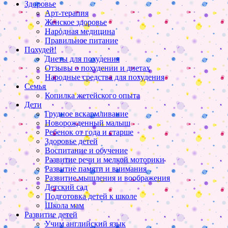
Здоровье
Арт-терапия
Женское здоровье
Народная медицина
Правильное питание
Похудей!
Диеты для похудения
Отзывы о похудении и диетах
Народные средства для похудения
Семья
Копилка жетейского опыта
Дети
Грудное вскармливание
Новорожденный малыш
Ребенок от года и старше
Здоровье детей
Воспитание и обучение
Развитие речи и мелкой моторики
Развитие памяти и внимания
Развитие мышления и воображения
Детский сад
Подготовка детей к школе
Школа мам
Развитие детей
Учим английский язык