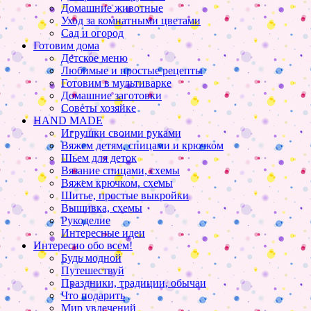
Домашние животные
Уход за комнатными цветами
Сад и огород
Готовим дома
Детское меню
Любимые и простые рецепты
Готовим в мультиварке
Домашние заготовки
Советы хозяйке
HAND MADE
Игрушки своими руками
Вяжем детям, спицами и крючком
Шьем для деток
Вязание спицами, схемы
Вяжем крючком, схемы
Шитье, простые выкройки
Вышивка, схемы
Рукоделие
Интересные идеи
Интересно обо всем!
Будь модной
Путешествуй
Праздники, традиции, обычаи
Что подарить
Мир увлечений