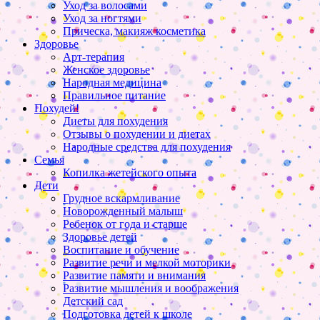
Уход за волосами
Уход за ногтями
Прическа, макияж косметика
Здоровье
Арт-терапия
Женское здоровье
Народная медицина
Правильное питание
Похудей!
Диеты для похудения
Отзывы о похудении и диетах
Народные средства для похудения
Семья
Копилка жетейского опыта
Дети
Грудное вскармливание
Новорожденный малыш
Ребенок от года и старше
Здоровье детей
Воспитание и обучение
Развитие речи и мелкой моторики
Развитие памяти и внимания
Развитие мышления и воображения
Детский сад
Подготовка детей к школе