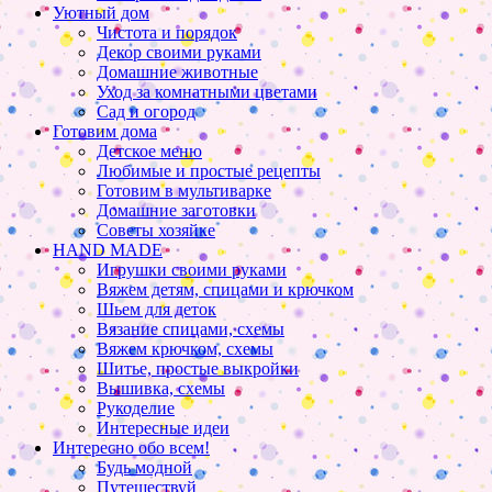
Уютный дом
Чистота и порядок
Декор своими руками
Домашние животные
Уход за комнатными цветами
Сад и огород
Готовим дома
Детское меню
Любимые и простые рецепты
Готовим в мультиварке
Домашние заготовки
Советы хозяйке
HAND MADE
Игрушки своими руками
Вяжем детям, спицами и крючком
Шьем для деток
Вязание спицами, схемы
Вяжем крючком, схемы
Шитье, простые выкройки
Вышивка, схемы
Рукоделие
Интересные идеи
Интересно обо всем!
Будь модной
Путешествуй