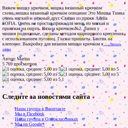
Вяжем мишку крючком, мишка вязанный крючком
схема, мишка вязанный крючком описание Это Мишка Тимка
очень мягкий и нежный друг. Связан из пряжи Adelia
SOFIA. Очень не простая пряжа для меня, но мягкая и
приятная на ощупь. Вязала крючком №2. Лапки у
мишки подвижные, сделаны методом шарнирного крепления
с использованием пуговиц. Глазки пришиты. Бантик на
клепочке. Выкройку для вязания мишки крючком я
…
Читать
далее
Автор: Marina
5 769 просмотров
1
Следите за новостями сайта
Наша группа в Вконтакте
Мы в Facebook
Наша группа в Одноклассниках
Мы на Google+