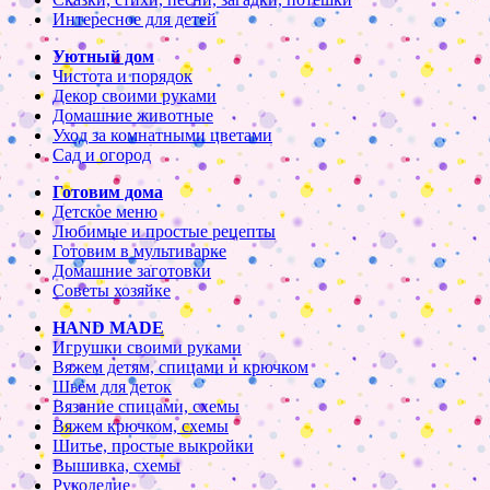
Интересное для детей
Уютный дом
Чистота и порядок
Декор своими руками
Домашние животные
Уход за комнатными цветами
Сад и огород
Готовим дома
Детское меню
Любимые и простые рецепты
Готовим в мультиварке
Домашние заготовки
Советы хозяйке
HAND MADE
Игрушки своими руками
Вяжем детям, спицами и крючком
Шьем для деток
Вязание спицами, схемы
Вяжем крючком, схемы
Шитье, простые выкройки
Вышивка, схемы
Рукоделие