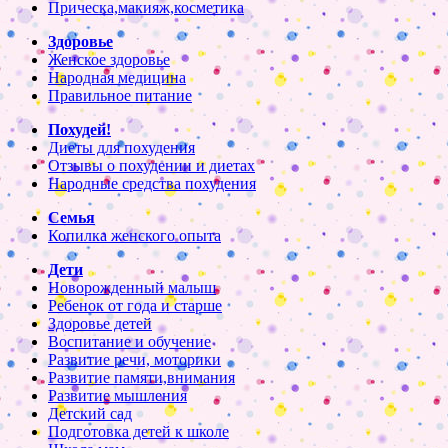
Прическа,макияж,косметика
Здоровье
Женское здоровье
Народная медицина
Правильное питание
Похудей!
Диеты для похудения
Отзывы о похудении и диетах
Народные средства похудения
Семья
Копилка женского опыта
Дети
Новорожденный малыш
Ребенок от года и старше
Здоровье детей
Воспитание и обучение
Развитие речи, моторики
Развитие памяти,внимания
Развитие мышления
Детский сад
Подготовка детей к школе