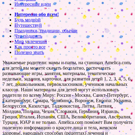
Интересные идеи
Интересно обо всем!
Будь модной
Путешествуй
Праздники, традиции, обычаи
Что подарить
Мир увлечений
Как просто все
Полезно знать
Уважаемые родители: мамы и папы, на станицах Amelica.com,
для детей вы можете скачать бесплатно, распечатать
развивающие игры, занятия, материалы, тематические
недельки, задания, карточки, для развития детей 1, 2, 3, 4, 5, 6,
7 лет, дошкольников, первоклассников, учеников начальных
классов. Наши материалы для детей могут использовать
родители по всему Миру: Россия - Москва, Санкт-Петербург,
Екатеринбург, Самара, Челябинск, Воронеж, Европа: Украина,
Белоруссия, Казахстан, Таджикистан, Литва, Латвия,
Молдова, Польша, Чехия, Словакия, Германия, Израиль,
Греция, Италия, Испания, США, Великобритания, Австралия,
Турция, ЮАР и не только. Amelica.com поможет Вам получить
полезную информацию о красоте лица и тела, женском
здоровье, народных способах (рецептах) лечения и