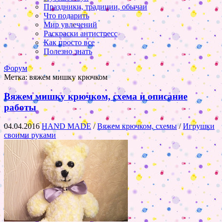
Праздники, традиции, обычаи
Что подарить
Мир увлечений
Раскраски антистресс
Как просто все
Полезно знать
Форум
Метка:
вяжем мишку крючком
Вяжем мишку крючком, схема и описание
работы
04.04.2016
HAND MADE
/
Вяжем крючком, схемы
/
Игрушки
своими руками