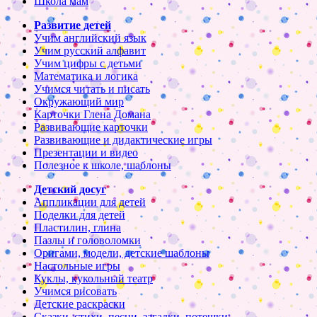
Школа мам
Развитие детей
Учим английский язык
Учим русский алфавит
Учим цифры с детьми
Математика и логика
Учимся читать и писать
Окружающий мир
Карточки Глена Домана
Развивающие карточки
Развивающие и дидактические игры
Презентации и видео
Полезное к школе, шаблоны
Детский досуг
Аппликации для детей
Поделки для детей
Пластилин, глина
Пазлы и головоломки
Оригами, модели, детские шаблоны
Настольные игры
Куклы, кукольный театр
Учимся рисовать
Детские раскраски
Сказки, стихи, песни, загадки, потешки