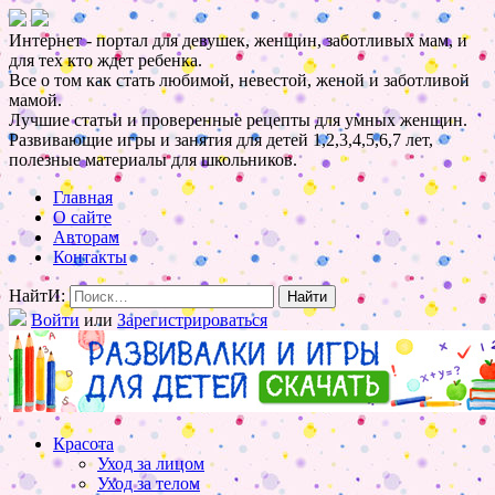
Интернет - портал для девушек, женщин, заботливых мам, и
для тех кто ждет ребенка.
Все о том как стать любимой, невестой, женой и заботливой
мамой.
Лучшие статьи и проверенные рецепты для умных женщин.
Развивающие игры и занятия для детей 1,2,3,4,5,6,7 лет,
полезные материалы для школьников.
Главная
О сайте
Авторам
Контакты
НайтИ:
Войти
или
Зарегистрироваться
Красота
Уход за лицом
Уход за телом