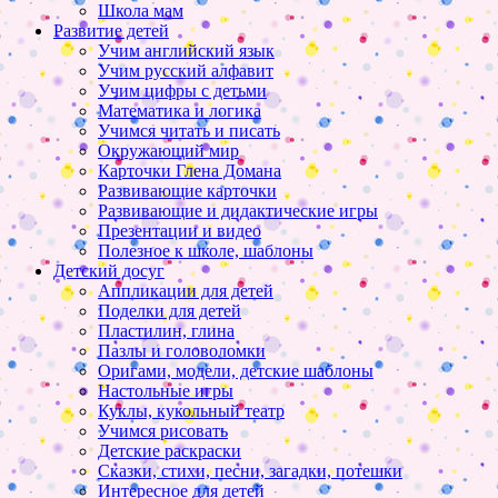
Школа мам
Развитие детей
Учим английский язык
Учим русский алфавит
Учим цифры с детьми
Математика и логика
Учимся читать и писать
Окружающий мир
Карточки Глена Домана
Развивающие карточки
Развивающие и дидактические игры
Презентации и видео
Полезное к школе, шаблоны
Детский досуг
Аппликации для детей
Поделки для детей
Пластилин, глина
Пазлы и головоломки
Оригами, модели, детские шаблоны
Настольные игры
Куклы, кукольный театр
Учимся рисовать
Детские раскраски
Сказки, стихи, песни, загадки, потешки
Интересное для детей