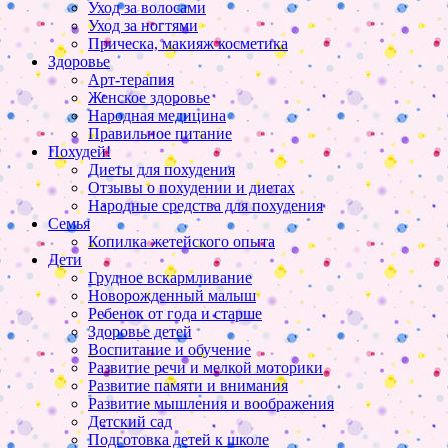
Уход за волосами
Уход за ногтями
Прическа, макияж косметика
Здоровье
Арт-терапия
Женское здоровье
Народная медицина
Правильное питание
Похудей!
Диеты для похудения
Отзывы о похудении и диетах
Народные средства для похудения
Семья
Копилка жетейского опыта
Дети
Грудное вскармливание
Новорожденный малыш
Ребенок от года и старше
Здоровье детей
Воспитание и обучение
Развитие речи и мелкой моторики
Развитие памяти и внимания
Развитие мышления и воображения
Детский сад
Подготовка детей к школе