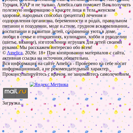
Турция, ЮАР и не только. Amelica.com поможет Вам получить
полезную информацию о красоте лица и тела, женском
здоровье, народных способах (рецептах) лечения и
оздоровления организма, беременности и родах, правильном
питании и похудении, моде и стиле, грудном вскармливании,
воспитании и развитии детей, сохранении уюта в доме,
любви в семье и отношениях, кулинарии, хобби и рукоделии
(шитье, вязание), изготовлении игрушек для детей своими
руками. Мы расскажем интересно обо всем!
©
Amelica
, 2026г. 18+ При копировании материалов с сайта,
активная ссылка на источник обязательна.
Вся информация на сайте Amelica - Проверено на себе носит
информационный, а не рекомендательный характер.
Проконсультируйтесь с врачом, не занимайтесь самолечением.
Загрузка...