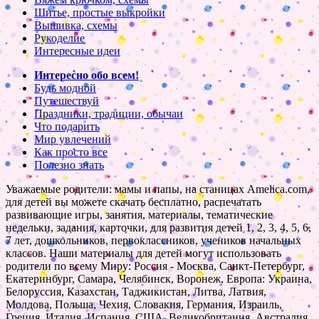
Шитье, простые выкройки
Вышивка, схемы
Рукоделие
Интересные идеи
Интересно обо всем!
Будь модной
Путешествуй
Праздники, традиции, обычаи
Что подарить
Мир увлечений
Как просто все
Полезно знать
Уважаемые родители: мамы и папы, на станицах Amelica.com,
для детей вы можете скачать бесплатно, распечатать
развивающие игры, занятия, материалы, тематические
недельки, задания, карточки, для развития детей 1, 2, 3, 4, 5, 6,
7 лет, дошкольников, первоклассников, учеников начальных
классов. Наши материалы для детей могут использовать
родители по всему Миру: Россия - Москва, Санкт-Петербург,
Екатеринбург, Самара, Челябинск, Воронеж, Европа: Украина,
Белоруссия, Казахстан, Таджикистан, Литва, Латвия,
Молдова, Польша, Чехия, Словакия, Германия, Израиль,
Греция, Италия, Испания, США, Великобритания, Австралия,