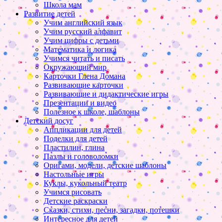
Школа мам
Развитие детей
Учим английский язык
Учим русский алфавит
Учим цифры с детьми
Математика и логика
Учимся читать и писать
Окружающий мир
Карточки Глена Домана
Развивающие карточки
Развивающие и дидактические игры
Презентации и видео
Полезное к школе, шаблоны
Детский досуг
Аппликации для детей
Поделки для детей
Пластилин, глина
Пазлы и головоломки
Оригами, модели, детские шаблоны
Настольные игры
Куклы, кукольный театр
Учимся рисовать
Детские раскраски
Сказки, стихи, песни, загадки, потешки
Интересное для детей