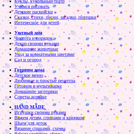
Куклы, кукольный театр
Учимся рисовать
Детские раскраски
Сказки, стихи, песни, загадки, потешки
Интересное для детей
Уютный дом
Чистота и порядок
Декор своими руками
Домашние животные
Уход за комнатными цветами
Сад и огород
Готовим дома
Детское меню
Любимые и простые рецепты
Готовим в мультиварке
Домашние заготовки
Советы хозяйке
HAND MADE
Игрушки своими руками
Вяжем детям, спицами и крючком
Шьем для деток
Вязание спицами, схемы
Вяжем крючком, схемы