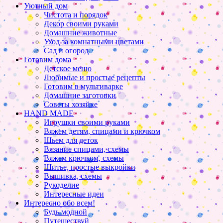
Уютный дом
Чистота и порядок
Декор своими руками
Домашние животные
Уход за комнатными цветами
Сад и огород
Готовим дома
Детское меню
Любимые и простые рецепты
Готовим в мультиварке
Домашние заготовки
Советы хозяйке
HAND MADE
Игрушки своими руками
Вяжем детям, спицами и крючком
Шьем для деток
Вязание спицами, схемы
Вяжем крючком, схемы
Шитье, простые выкройки
Вышивка, схемы
Рукоделие
Интересные идеи
Интересно обо всем!
Будь модной
Путешествуй