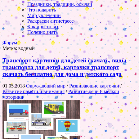
Праздники, традиции, обычаи
Что подарить
Мир увлечений
Раскраски антистресс
Как просто все
Полезно знать
Форум
Метка:
водный
Транспорт картинки для детей скачать, виды
транспорта для детей, карточки транспорт
скачать бесплатно для дома и детского сада
01.05.2018
Окружающий мир
/
Развивающие карточки
/
Развитие памяти и внимания
/
Развитие речи и мелкой
моторики