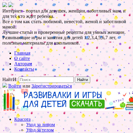
Интернет - портал для девушек, женщин, заботливых мам, и
для тех кто ждет ребенка.
Все о том как стать любимой, невестой, женой и заботливой
мамой.
Лучшие статьи и проверенные рецепты для умных женщин.
Развивающие игры и занятия для детей 1,2,3,4,5,6,7 лет,
полезные материалы для школьников.
Главная
О сайте
Авторам
Контакты
НайтИ:
Войти
или
Зарегистрироваться
Красота
Уход за лицом
Уход за телом