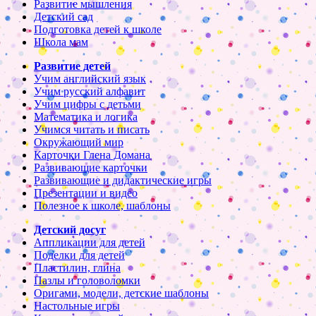
Развитие мышления
Детский сад
Подготовка детей к школе
Школа мам
Развитие детей
Учим английский язык
Учим русский алфавит
Учим цифры с детьми
Математика и логика
Учимся читать и писать
Окружающий мир
Карточки Глена Домана
Развивающие карточки
Развивающие и дидактические игры
Презентации и видео
Полезное к школе, шаблоны
Детский досуг
Аппликации для детей
Поделки для детей
Пластилин, глина
Пазлы и головоломки
Оригами, модели, детские шаблоны
Настольные игры