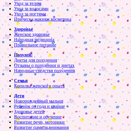
Уход за телом
Уход за волосами
Уход за ногтями
Прическа,макияж,косметика
Здоровье
Женское здоровье
Народная медицина
Правильное питание
Похудей!
Диеты для похудения
Отзывы о похудении и диетах
Народные средства похудения
Семья
Копилка женского опыта
Дети
Новорожденный малыш
Ребенок от года и старше
Здоровье детей
Воспитание и обучение
Развитие речи, моторики
Развитие памяти,внимания