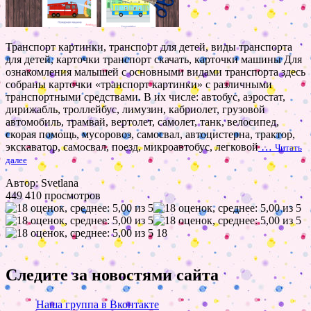
Транспорт картинки, транспорт для детей, виды транспорта
для детей, карточки транспорт скачать, карточки машины Для
ознакомления малышей с основными видами транспорта здесь
собраны карточки «транспорт картинки» с различными
транспортными средствами. В их числе: автобус, аэростат,
дирижабль, троллейбус, лимузин, кабриолет, грузовой
автомобиль, трамвай, вертолет, самолет, танк, велосипед,
скорая помощь, мусоровоз, самосвал, автоцистерна, трактор,
экскаватор, самосвал, поезд, микроавтобус, легковой
…
Читать
далее
Автор: Svetlana
449 410 просмотров
18
Следите за новостями сайта
Наша группа в Вконтакте