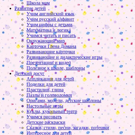
Школа мам
Развитие детей
Учим английский язык
Учим русский алфавит
Учим цифры с детьми
Математика и логика
Учимся читать и писать
Окружающий мир
Карточки Глена Домана
Развивающие карточки
Развивающие и дидактические игры
Презентации и видео
Полезное к школе, шаблоны
Детский досуг
Аппликации для детей
Поделки для детей
Пластилин, глина
Пазлы и головоломки
Оригами, модели, детские шаблоны
Настольные игры
Куклы, кукольный театр
Учимся рисовать
Детские раскраски
Сказки, стихи, песни, загадки, потешки
Интересное для детей