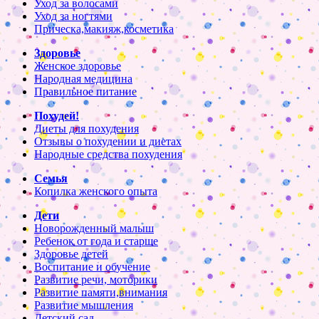
Уход за волосами
Уход за ногтями
Прическа,макияж,косметика
Здоровье
Женское здоровье
Народная медицина
Правильное питание
Похудей!
Диеты для похудения
Отзывы о похудении и диетах
Народные средства похудения
Семья
Копилка женского опыта
Дети
Новорожденный малыш
Ребенок от года и старше
Здоровье детей
Воспитание и обучение
Развитие речи, моторики
Развитие памяти,внимания
Развитие мышления
Детский сад