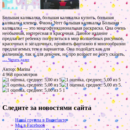
Большая калякалка, большая калякалка купить, большая
калякалка клевер, Фиона Уотт большая калякалка Большая
калякалка — это многофункциональная раскраска. Она очень
необычная, интересная и красочная. Данное издание
предлагает ребенку погрузиться в мир волшебных рисунков,
красочных и загадочных, проявить фантазию в многообразии
предлагаемых тем и вариантов. Она подойдет как для
мальчиков, так и для девочек, но про возраст не могу сказать,
…
Читать далее
Автор: Marina
4 968 просмотров
1
Следите за новостями сайта
Наша группа в Вконтакте
Мы в Facebook