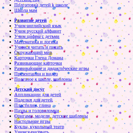
Подготовка детей к школе
Школа мам
Развитие детей
Учим английский язык
Учим русский алфавит
Учим цифры с детьми
Математика и логика
Учимся читать и писать
Окружающий мир
Карточки Глена Домана
Развивающие карточки
Развивающие и дидактические игры
Презентации и видео
Полезное к школе, шаблоны
Детский досуг
Аппликации для детей
Поделки для детей
Пластилин, глина
Пазлы и головоломки
Оригами, модели, детские шаблоны
Настольные игры
Куклы, кукольный театр
Учимся рисовать