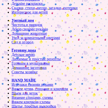
Детские раскраски
Сказки, стихи, песни, загадки, потешки
Интересное для детей
Уютный дом
Чистота и порядок
Декор своими руками
Домашние животные
Уход за комнатными цветами
Сад и огород
Готовим дома
Детское меню
Любимые и простые рецепты
Готовим в мультиварке
Домашние заготовки
Советы хозяйке
HAND MADE
Игрушки своими руками
Вяжем детям, спицами и крючком
Шьем для деток
Вязание спицами, схемы
Вяжем крючком, схемы
Шитье, простые выкройки