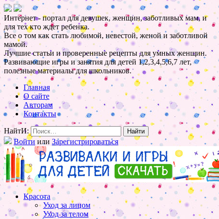
Интернет - портал для девушек, женщин, заботливых мам, и
для тех кто ждет ребенка.
Все о том как стать любимой, невестой, женой и заботливой
мамой.
Лучшие статьи и проверенные рецепты для умных женщин.
Развивающие игры и занятия для детей 1,2,3,4,5,6,7 лет,
полезные материалы для школьников.
Главная
О сайте
Авторам
Контакты
НайтИ:
Войти
или
Зарегистрироваться
Красота
Уход за лицом
Уход за телом