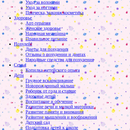
Уход за волосами
Уход за ногтями
Прическа, макияж косметика
Здоровье
Арт-терапия
Женское здоровье
Народная медицина
Правильное питание
Похудей!
Диеты для похудения
Отзывы о похудении и диетах
Народные средства для похудения
Семья
Копилка жетейского опыта
Дети
Грудное вскармливание
Новорожденный малыш
Ребенок от года и старше
Здоровье детей
Воспитание и обучение
Развитие речи и мелкой моторики
Развитие памяти и внимания
Развитие мышления и воображения
Детский сад
Подготовка детей к школе