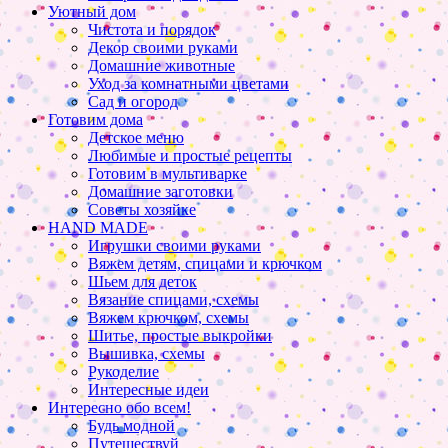
Уютный дом
Чистота и порядок
Декор своими руками
Домашние животные
Уход за комнатными цветами
Сад и огород
Готовим дома
Детское меню
Любимые и простые рецепты
Готовим в мультиварке
Домашние заготовки
Советы хозяйке
HAND MADE
Игрушки своими руками
Вяжем детям, спицами и крючком
Шьем для деток
Вязание спицами, схемы
Вяжем крючком, схемы
Шитье, простые выкройки
Вышивка, схемы
Рукоделие
Интересные идеи
Интересно обо всем!
Будь модной
Путешествуй