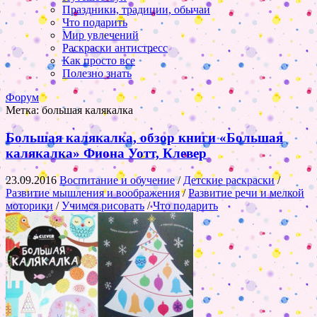
Праздники, традиции, обычаи
Что подарить
Мир увлечений
Раскраски антистресс
Как просто все
Полезно знать
Форум
Метка:
большая калякалка
Большая калякалка, обзор книги «Большая
калякалка» Фиона Уотт, Клевер
23.09.2016
Воспитание и обучение
/
Детские раскраски
/
Развитие мышления и воображения
/
Развитие речи и мелкой
моторики
/
Учимся рисовать
/
Что подарить