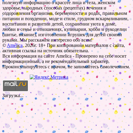
полезную информацию о красоте лица и тела, женском
здоровье, народных способах (рецептах) лечения и
оздоровления организма, беременности и родах, правильном
питании и похудении, моде и стиле, грудном вскармливании,
воспитании и развитии детей, сохранении уюта в доме,
любви в семье и отношениях, кулинарии, хобби и рукоделии
(шитье, вязание), изготовлении игрушек для детей своими
руками. Мы расскажем интересно обо всем!
©
Amelica
, 2026г. 18+ При копировании материалов с сайта,
активная ссылка на источник обязательна.
Вся информация на сайте Amelica - Проверено на себе носит
информационный, а не рекомендательный характер.
Проконсультируйтесь с врачом, не занимайтесь самолечением.
Загрузка...