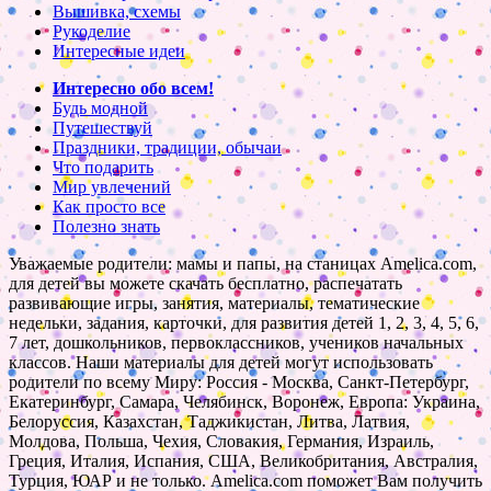
Вышивка, схемы
Рукоделие
Интересные идеи
Интересно обо всем!
Будь модной
Путешествуй
Праздники, традиции, обычаи
Что подарить
Мир увлечений
Как просто все
Полезно знать
Уважаемые родители: мамы и папы, на станицах Amelica.com,
для детей вы можете скачать бесплатно, распечатать
развивающие игры, занятия, материалы, тематические
недельки, задания, карточки, для развития детей 1, 2, 3, 4, 5, 6,
7 лет, дошкольников, первоклассников, учеников начальных
классов. Наши материалы для детей могут использовать
родители по всему Миру: Россия - Москва, Санкт-Петербург,
Екатеринбург, Самара, Челябинск, Воронеж, Европа: Украина,
Белоруссия, Казахстан, Таджикистан, Литва, Латвия,
Молдова, Польша, Чехия, Словакия, Германия, Израиль,
Греция, Италия, Испания, США, Великобритания, Австралия,
Турция, ЮАР и не только. Amelica.com поможет Вам получить