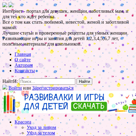
Интернет - портал для девушек, женщин, заботливых мам, и
для тех кто ждет ребенка.
Все о том как стать любимой, невестой, женой и заботливой
мамой.
Лучшие статьи и проверенные рецепты для умных женщин.
Развивающие игры и занятия для детей 1,2,3,4,5,6,7 лет,
полезные материалы для школьников.
Главная
О сайте
Авторам
Контакты
НайтИ:
Войти
или
Зарегистрироваться
Красота
Уход за лицом
Уход за телом