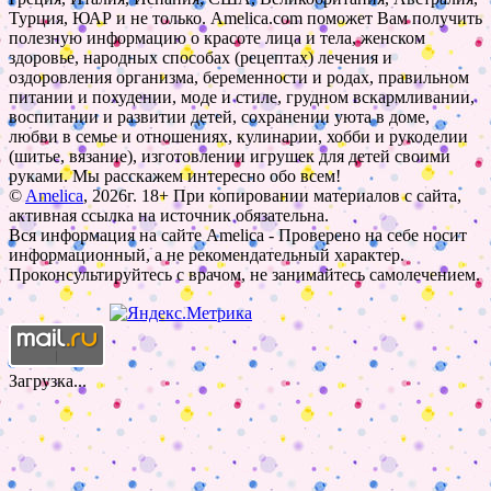
Турция, ЮАР и не только. Amelica.com поможет Вам получить
полезную информацию о красоте лица и тела, женском
здоровье, народных способах (рецептах) лечения и
оздоровления организма, беременности и родах, правильном
питании и похудении, моде и стиле, грудном вскармливании,
воспитании и развитии детей, сохранении уюта в доме,
любви в семье и отношениях, кулинарии, хобби и рукоделии
(шитье, вязание), изготовлении игрушек для детей своими
руками. Мы расскажем интересно обо всем!
©
Amelica
, 2026г. 18+ При копировании материалов с сайта,
активная ссылка на источник обязательна.
Вся информация на сайте Amelica - Проверено на себе носит
информационный, а не рекомендательный характер.
Проконсультируйтесь с врачом, не занимайтесь самолечением.
Загрузка...