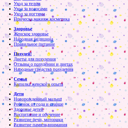
Уход за телом
Уход за волосами
Уход за ногтями
Прическа,макияж,косметика
Здоровье
Женское здоровье
Народная медицина
Правильное питание
Похудей!
Диеты для похудения
Отзывы о похудении и диетах
Народные средства похудения
Семья
Копилка женского опыта
Дети
Новорожденный малыш
Ребенок от года и старше
Здоровье детей
Воспитание и обучение
Развитие речи, моторики
Развитие памяти,внимания