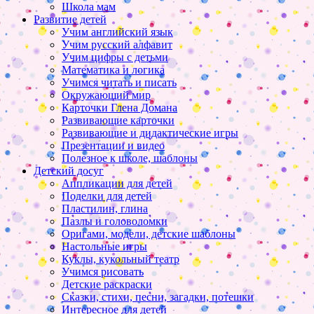
Школа мам
Развитие детей
Учим английский язык
Учим русский алфавит
Учим цифры с детьми
Математика и логика
Учимся читать и писать
Окружающий мир
Карточки Глена Домана
Развивающие карточки
Развивающие и дидактические игры
Презентации и видео
Полезное к школе, шаблоны
Детский досуг
Аппликации для детей
Поделки для детей
Пластилин, глина
Пазлы и головоломки
Оригами, модели, детские шаблоны
Настольные игры
Куклы, кукольный театр
Учимся рисовать
Детские раскраски
Сказки, стихи, песни, загадки, потешки
Интересное для детей