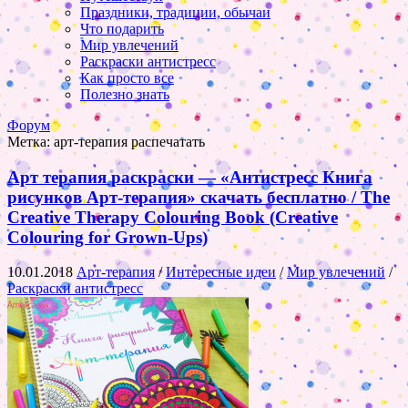
Праздники, традиции, обычаи
Что подарить
Мир увлечений
Раскраски антистресс
Как просто все
Полезно знать
Форум
Метка:
арт-терапия распечатать
Арт терапия раскраски — «Антистресс Книга
рисунков Арт-терапия» скачать бесплатно / The
Creative Therapy Colouring Book (Creative
Colouring for Grown-Ups)
10.01.2018
Арт-терапия
/
Интересные идеи
/
Мир увлечений
/
Раскраски антистресс