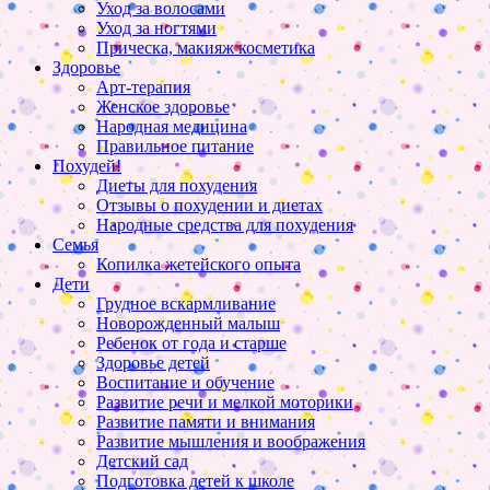
Уход за волосами
Уход за ногтями
Прическа, макияж косметика
Здоровье
Арт-терапия
Женское здоровье
Народная медицина
Правильное питание
Похудей!
Диеты для похудения
Отзывы о похудении и диетах
Народные средства для похудения
Семья
Копилка жетейского опыта
Дети
Грудное вскармливание
Новорожденный малыш
Ребенок от года и старше
Здоровье детей
Воспитание и обучение
Развитие речи и мелкой моторики
Развитие памяти и внимания
Развитие мышления и воображения
Детский сад
Подготовка детей к школе