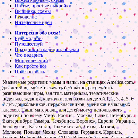
Вяжем крючком, схемы
Шитье, простые выкройки
Вышивка, схемы
Рукоделие
Интересные идеи
Интересно обо всем!
Будь модной
Путешествуй
Праздники, традиции, обычаи
Что подарить
Мир увлечений
Как просто все
Полезно знать
Уважаемые родители: мамы и папы, на станицах Amelica.com,
для детей вы можете скачать бесплатно, распечатать
развивающие игры, занятия, материалы, тематические
недельки, задания, карточки, для развития детей 1, 2, 3, 4, 5, 6,
7 лет, дошкольников, первоклассников, учеников начальных
классов. Наши материалы для детей могут использовать
родители по всему Миру: Россия - Москва, Санкт-Петербург,
Екатеринбург, Самара, Челябинск, Воронеж, Европа: Украина,
Белоруссия, Казахстан, Таджикистан, Литва, Латвия,
Молдова, Польша, Чехия, Словакия, Германия, Израиль,
Греция, Италия, Испания, США, Великобритания, Австралия,