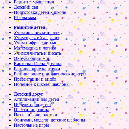
Развитие мышления
Детский сад
Подготовка детей к школе
Школа мам
Развитие детей
Учим английский язык
Учим русский алфавит
Учим цифры с детьми
Математика и логика
Учимся читать и писать
Окружающий мир
Карточки Глена Домана
Развивающие карточки
Развивающие и дидактические игры
Презентации и видео
Полезное к школе, шаблоны
Детский досуг
Аппликации для детей
Поделки для детей
Пластилин, глина
Пазлы и головоломки
Оригами, модели, детские шаблоны
Настольные игры