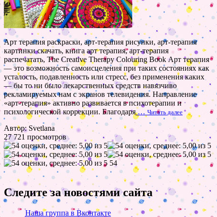
Арт терапия раскраски, арт-терапия рисунки, арт-терапия
картинки скачать, книга арт терапия, арт-терапия
распечатать, The Creative Therapy Colouring Book Арт терапия
— это возможность самоисцеления при таких состояниях как
усталость, подавленность или стресс, без применения каких
— бы то ни было лекарственных средств навязчиво
рекламируемых нам с экранов телевидения. Направление
«арт-терапия» активно развивается в психотерапии и
психологической коррекции. Благодаря
…
Читать далее
Автор: Svetlana
27 721 просмотров
54
Следите за новостями сайта
Наша группа в Вконтакте