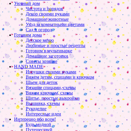
Уютный дом
Чистота и порядок
Декор своими руками
Домашние животные
Уход за комнатными цветами
Сад и огород
Готовим дома
Детское меню
Любимые и простые рецепты
Готовим в мультиварке
Домашние заготовки
Советы хозяйке
HAND MADE
Игрушки своими руками
Вяжем детям, спицами и крючком
Шьем для деток
Вязание спицами, схемы
Вяжем крючком, схемы
Шитье, простые выкройки
Вышивка, схемы
Рукоделие
Интересные идеи
Интересно обо всем!
Будь модной
Путешествуй