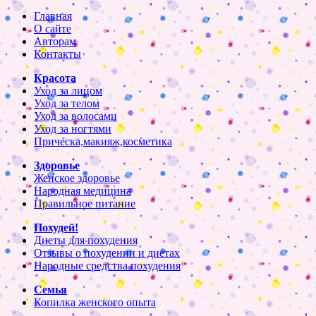
Главная
О сайте
Авторам
Контакты
Красота
Уход за лицом
Уход за телом
Уход за волосами
Уход за ногтями
Прическа,макияж,косметика
Здоровье
Женское здоровье
Народная медицина
Правильное питание
Похудей!
Диеты для похудения
Отзывы о похудении и диетах
Народные средства похудения
Семья
Копилка женского опыта