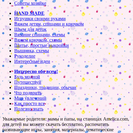
Советы хозяйке
HAND MADE
Игрушки своими руками
Вяжем детям, спицами и крючком
Шьем для деток
Вязание спицами, схемы
Вяжем крючком, схемы
Шитье, простые выкройки
Вышивка, схемы
Рукоделие
Интересные идеи
Интересно обо всем!
Будь модной
Путешествуй
Праздники, традиции, обычаи
Что подарить
Мир увлечений
Как просто все
Полезно знать
Уважаемые родители: мамы и папы, на станицах Amelica.com,
для детей вы можете скачать бесплатно, распечатать
развивающие игры, занятия, материалы, тематические