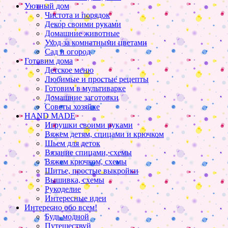
Уютный дом
Чистота и порядок
Декор своими руками
Домашние животные
Уход за комнатными цветами
Сад и огород
Готовим дома
Детское меню
Любимые и простые рецепты
Готовим в мультиварке
Домашние заготовки
Советы хозяйке
HAND MADE
Игрушки своими руками
Вяжем детям, спицами и крючком
Шьем для деток
Вязание спицами, схемы
Вяжем крючком, схемы
Шитье, простые выкройки
Вышивка, схемы
Рукоделие
Интересные идеи
Интересно обо всем!
Будь модной
Путешествуй