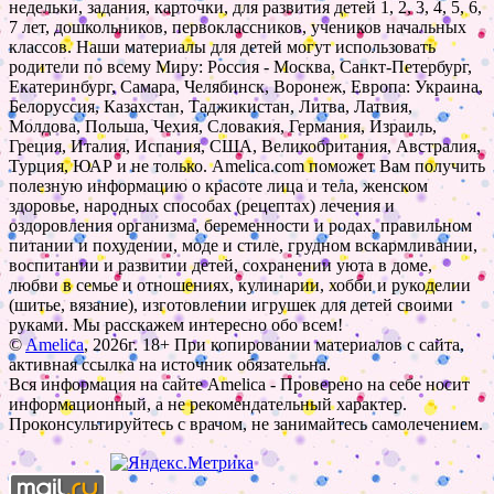
недельки, задания, карточки, для развития детей 1, 2, 3, 4, 5, 6,
7 лет, дошкольников, первоклассников, учеников начальных
классов. Наши материалы для детей могут использовать
родители по всему Миру: Россия - Москва, Санкт-Петербург,
Екатеринбург, Самара, Челябинск, Воронеж, Европа: Украина,
Белоруссия, Казахстан, Таджикистан, Литва, Латвия,
Молдова, Польша, Чехия, Словакия, Германия, Израиль,
Греция, Италия, Испания, США, Великобритания, Австралия,
Турция, ЮАР и не только. Amelica.com поможет Вам получить
полезную информацию о красоте лица и тела, женском
здоровье, народных способах (рецептах) лечения и
оздоровления организма, беременности и родах, правильном
питании и похудении, моде и стиле, грудном вскармливании,
воспитании и развитии детей, сохранении уюта в доме,
любви в семье и отношениях, кулинарии, хобби и рукоделии
(шитье, вязание), изготовлении игрушек для детей своими
руками. Мы расскажем интересно обо всем!
©
Amelica
, 2026г. 18+ При копировании материалов с сайта,
активная ссылка на источник обязательна.
Вся информация на сайте Amelica - Проверено на себе носит
информационный, а не рекомендательный характер.
Проконсультируйтесь с врачом, не занимайтесь самолечением.