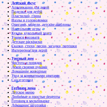
Детский досуг
Аппликации для детей
Поделки для детей
Пластилин, глина
Пазлы и головоломки
Оригами, модели, детские шаблоны
Настольные игры
Куклы, кукольный театр
Учимся рисовать
Детские раскраски
Сказки, стихи, песни, загадки, потешки
Интересное для детей
Уютный дом
Чистота и порядок
Декор своими руками
Домашние животные
Уход за комнатными цветами
Сад и огород
Готовим дома
Детское меню
Любимые и простые рецепты
Готовим в мультиварке
Домашние заготовки