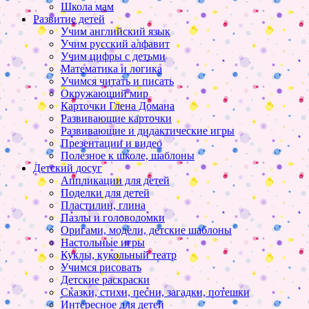
Школа мам
Развитие детей
Учим английский язык
Учим русский алфавит
Учим цифры с детьми
Математика и логика
Учимся читать и писать
Окружающий мир
Карточки Глена Домана
Развивающие карточки
Развивающие и дидактические игры
Презентации и видео
Полезное к школе, шаблоны
Детский досуг
Аппликации для детей
Поделки для детей
Пластилин, глина
Пазлы и головоломки
Оригами, модели, детские шаблоны
Настольные игры
Куклы, кукольный театр
Учимся рисовать
Детские раскраски
Сказки, стихи, песни, загадки, потешки
Интересное для детей