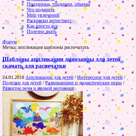
Праздники, традиции, обычаи
Что подарить
Мир увлечений
Раскраски антистресс
Как просто все
Полезно знать
Форум
Метка:
аппликация шаблоны распечатать
Шаблоны аппликации динозавры для детей
скачать для распечатки
24.01.2018
Аппликации для детей
/
Интересное для детей
/
Поделки для детей
/
Развивающие и дидактические игры
/
Развитие речи и мелкой моторики