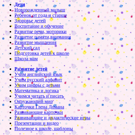
Дети
Новорожденный малыш
Ребенок от года и старше
Здоровье детей
Воспитание и обучение
Развитие речи, моторики
Развитие памяти,внимания
Развитие мышления
Детский сад
Подготовка детей к школе
Школа мам
Развитие детей
Учим английский язык
Учим русский алфавит
Учим цифры с детьми
Математика и логика
Учимся читать и писать
Окружающий мир
Карточки Глена Домана
Развивающие карточки
Развивающие и дидактические игры
Презентации и видео
Полезное к школе, шаблоны