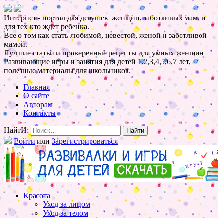
Интернет - портал для девушек, женщин, заботливых мам, и
для тех кто ждет ребенка.
Все о том как стать любимой, невестой, женой и заботливой
мамой.
Лучшие статьи и проверенные рецепты для умных женщин.
Развивающие игры и занятия для детей 1,2,3,4,5,6,7 лет,
полезные материалы для школьников.
Главная
О сайте
Авторам
Контакты
НайтИ:
Войти
или
Зарегистрироваться
Красота
Уход за лицом
Уход за телом