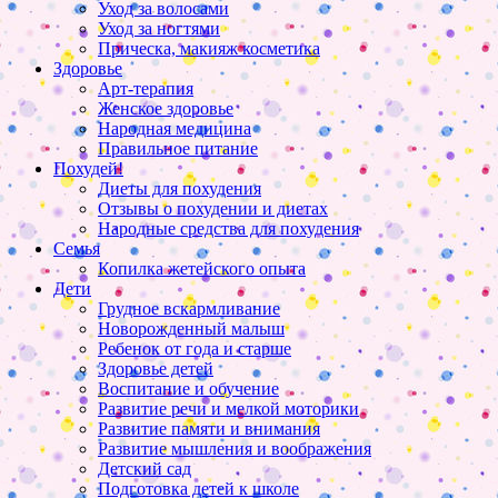
Уход за волосами
Уход за ногтями
Прическа, макияж косметика
Здоровье
Арт-терапия
Женское здоровье
Народная медицина
Правильное питание
Похудей!
Диеты для похудения
Отзывы о похудении и диетах
Народные средства для похудения
Семья
Копилка жетейского опыта
Дети
Грудное вскармливание
Новорожденный малыш
Ребенок от года и старше
Здоровье детей
Воспитание и обучение
Развитие речи и мелкой моторики
Развитие памяти и внимания
Развитие мышления и воображения
Детский сад
Подготовка детей к школе