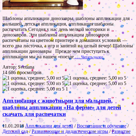
Шаблоны аппликации динозавры, шаблоны аппликации для
малышей, детская аппликация, аппликация шаблоны
распечатать Сегодня у нас день мелкой моторики и
динозавров. Эти шаблоны аппликации динозавров
распечатаны на цветном принтере в домашних условиях —
всего два листочка, а игр и занятий на целый вечер! Шаблоны
аппликации динозавры Прежде чем приступить к
аппликации мы на нашем «поезде
…
Читать далее
Автор: Svetlana
14 686 просмотров
1
Аппликация с животными для малышей,
шаблоны аппликации «На ферме» для детей
скачать для распечатки
11.01.2018
Аппликации для детей
/
Воспитание и обучение
/
Детский сад
/
Развивающие и дидактические игры
/
Развитие