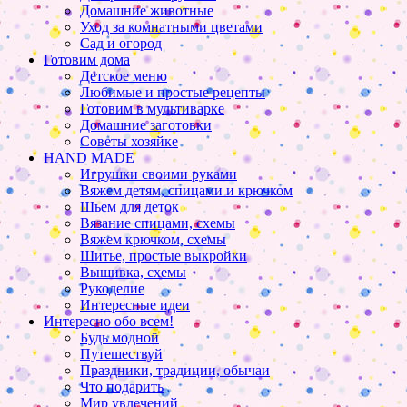
Домашние животные
Уход за комнатными цветами
Сад и огород
Готовим дома
Детское меню
Любимые и простые рецепты
Готовим в мультиварке
Домашние заготовки
Советы хозяйке
HAND MADE
Игрушки своими руками
Вяжем детям, спицами и крючком
Шьем для деток
Вязание спицами, схемы
Вяжем крючком, схемы
Шитье, простые выкройки
Вышивка, схемы
Рукоделие
Интересные идеи
Интересно обо всем!
Будь модной
Путешествуй
Праздники, традиции, обычаи
Что подарить
Мир увлечений