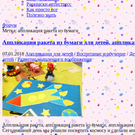
Раскраски антистресс
Как просто все
Полезно знать
Форум
Метка:
аппликация ракета из бумаги
Аппликация ракета из бумаги для детей, апплика
07.01.2018
Аппликации для детей
/
Воспитание и обучение
/
Де
детей
/
Развитие мышления и воображения
Аппликация ракета, аппликация ракета из бумаги, аппликация 
Сегодняшний день мы решили посвятить космосу и сделали апп