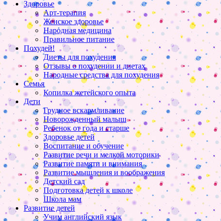
Здоровье
Арт-терапия
Женское здоровье
Народная медицина
Правильное питание
Похудей!
Диеты для похудения
Отзывы о похудении и диетах
Народные средства для похудения
Семья
Копилка жетейского опыта
Дети
Грудное вскармливание
Новорожденный малыш
Ребенок от года и старше
Здоровье детей
Воспитание и обучение
Развитие речи и мелкой моторики
Развитие памяти и внимания
Развитие мышления и воображения
Детский сад
Подготовка детей к школе
Школа мам
Развитие детей
Учим английский язык