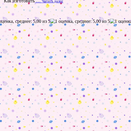
й Как изготовить
…
Читать далее