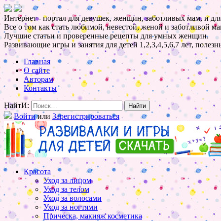
Интернет - портал для девушек, женщин, заботливых мам, и для
Все о том как стать любимой, невестой, женой и заботливой ма
Лучшие статьи и проверенные рецепты для умных женщин.
Развивающие игры и занятия для детей 1,2,3,4,5,6,7 лет, полез
Главная
О сайте
Авторам
Контакты
НайтИ:
Войти
или
Зарегистрироваться
Красота
Уход за лицом
Уход за телом
Уход за волосами
Уход за ногтями
Прическа, макияж косметика