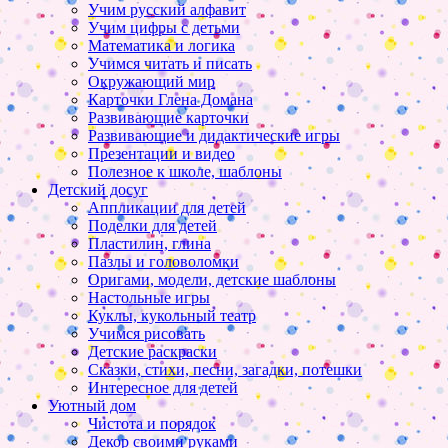
Учим русский алфавит
Учим цифры с детьми
Математика и логика
Учимся читать и писать
Окружающий мир
Карточки Глена Домана
Развивающие карточки
Развивающие и дидактические игры
Презентации и видео
Полезное к школе, шаблоны
Детский досуг
Аппликации для детей
Поделки для детей
Пластилин, глина
Пазлы и головоломки
Оригами, модели, детские шаблоны
Настольные игры
Куклы, кукольный театр
Учимся рисовать
Детские раскраски
Сказки, стихи, песни, загадки, потешки
Интересное для детей
Уютный дом
Чистота и порядок
Декор своими руками