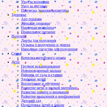
Уход за волосами
Уход за ногтями
Прическа, макияж косметика
Здоровье
Арт-терапия
Женское здоровье
Народная медицина
Правильное питание
Похудей!
Диеты для похудения
Отзывы о похудении и диетах
Народные средства для похудения
Семья
Копилка жетейского опыта
Дети
Грудное вскармливание
Новорожденный малыш
Ребенок от года и старше
Здоровье детей
Воспитание и обучение
Развитие речи и мелкой моторики
Развитие памяти и внимания
Развитие мышления и воображения
Детский сад
Подготовка детей к школе