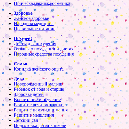
Прическа,макияж,косметика
Здоровье
Женское здоровье
Народная медицина
Правильное питание
Похудей!
Диеты для похудения
Отзывы о похудении и диетах
Народные средства похудения
Семья
Копилка женского опыта
Дети
Новорожденный малыш
Ребенок от года и старше
Здоровье детей
Воспитание и обучение
Развитие речи, моторики
Развитие памяти,внимания
Развитие мышления
Детский сад
Подготовка детей к школе