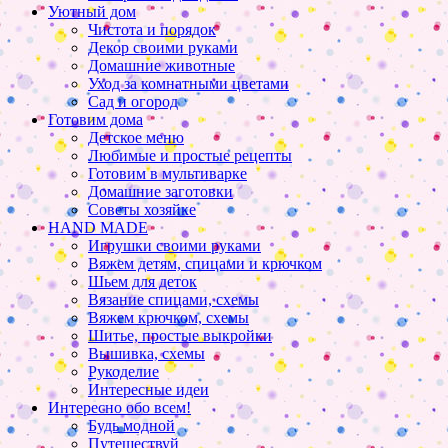
Уютный дом
Чистота и порядок
Декор своими руками
Домашние животные
Уход за комнатными цветами
Сад и огород
Готовим дома
Детское меню
Любимые и простые рецепты
Готовим в мультиварке
Домашние заготовки
Советы хозяйке
HAND MADE
Игрушки своими руками
Вяжем детям, спицами и крючком
Шьем для деток
Вязание спицами, схемы
Вяжем крючком, схемы
Шитье, простые выкройки
Вышивка, схемы
Рукоделие
Интересные идеи
Интересно обо всем!
Будь модной
Путешествуй