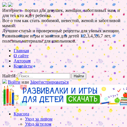
Интернет - портал для девушек, женщин, заботливых мам, и
для тех кто ждет ребенка.
Все о том как стать любимой, невестой, женой и заботливой
мамой.
Лучшие статьи и проверенные рецепты для умных женщин.
Развивающие игры и занятия для детей 1,2,3,4,5,6,7 лет,
полезные материалы для школьников.
Главная
О сайте
Авторам
Контакты
НайтИ:
Войти
или
Зарегистрироваться
Красота
Уход за лицом
Уход за телом