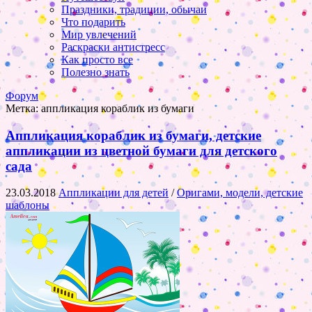
Праздники, традиции, обычаи
Что подарить
Мир увлечений
Раскраски антистресс
Как просто все
Полезно знать
Форум
Метка:
аппликация кораблик из бумаги
Аппликация кораблик из бумаги, детские
аппликации из цветной бумаги для детского
сада
23.03.2018
Аппликации для детей
/
Оригами, модели, детские
шаблоны