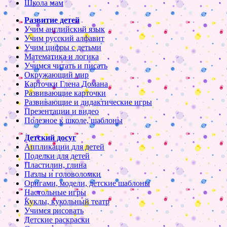
Школа мам
Развитие детей
Учим английский язык
Учим русский алфавит
Учим цифры с детьми
Математика и логика
Учимся читать и писать
Окружающий мир
Карточки Глена Домана
Развивающие карточки
Развивающие и дидактические игры
Презентации и видео
Полезное к школе, шаблоны
Детский досуг
Аппликации для детей
Поделки для детей
Пластилин, глина
Пазлы и головоломки
Оригами, модели, детские шаблоны
Настольные игры
Куклы, кукольный театр
Учимся рисовать
Детские раскраски