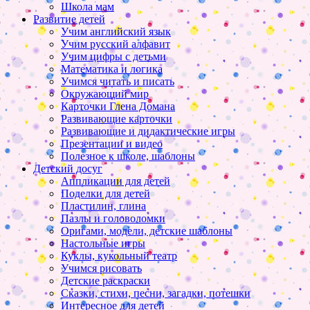
Школа мам
Развитие детей
Учим английский язык
Учим русский алфавит
Учим цифры с детьми
Математика и логика
Учимся читать и писать
Окружающий мир
Карточки Глена Домана
Развивающие карточки
Развивающие и дидактические игры
Презентации и видео
Полезное к школе, шаблоны
Детский досуг
Аппликации для детей
Поделки для детей
Пластилин, глина
Пазлы и головоломки
Оригами, модели, детские шаблоны
Настольные игры
Куклы, кукольный театр
Учимся рисовать
Детские раскраски
Сказки, стихи, песни, загадки, потешки
Интересное для детей