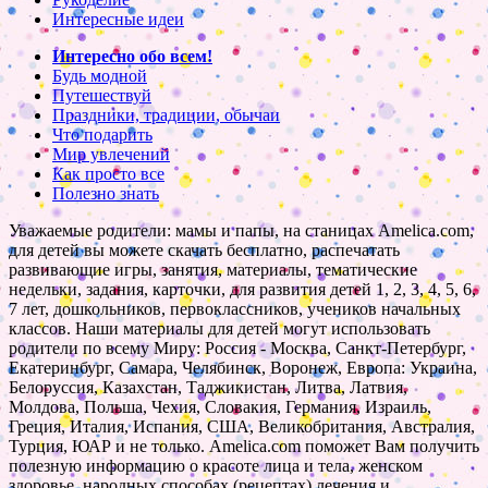
Интересные идеи
Интересно обо всем!
Будь модной
Путешествуй
Праздники, традиции, обычаи
Что подарить
Мир увлечений
Как просто все
Полезно знать
Уважаемые родители: мамы и папы, на станицах Amelica.com,
для детей вы можете скачать бесплатно, распечатать
развивающие игры, занятия, материалы, тематические
недельки, задания, карточки, для развития детей 1, 2, 3, 4, 5, 6,
7 лет, дошкольников, первоклассников, учеников начальных
классов. Наши материалы для детей могут использовать
родители по всему Миру: Россия - Москва, Санкт-Петербург,
Екатеринбург, Самара, Челябинск, Воронеж, Европа: Украина,
Белоруссия, Казахстан, Таджикистан, Литва, Латвия,
Молдова, Польша, Чехия, Словакия, Германия, Израиль,
Греция, Италия, Испания, США, Великобритания, Австралия,
Турция, ЮАР и не только. Amelica.com поможет Вам получить
полезную информацию о красоте лица и тела, женском
здоровье, народных способах (рецептах) лечения и