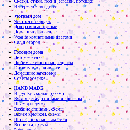
Сказки, стихи, песни, загадки, потешки
Интересное для детей
Уютный дом
Чистота и порядок
Декор своими руками
Домашние животные
Уход за комнатными цветами
Сад и огород
Готовим дома
Детское меню
Любимые и простые рецепты
Готовим в мультиварке
Домашние заготовки
Советы хозяйке
HAND MADE
Игрушки своими руками
Вяжем детям, спицами и крючком
Шьем для деток
Вязание спицами, схемы
Вяжем крючком, схемы
Шитье, простые выкройки
Вышивка, схемы
Рукоделие