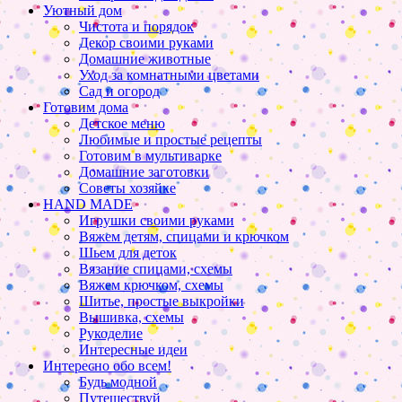
Уютный дом
Чистота и порядок
Декор своими руками
Домашние животные
Уход за комнатными цветами
Сад и огород
Готовим дома
Детское меню
Любимые и простые рецепты
Готовим в мультиварке
Домашние заготовки
Советы хозяйке
HAND MADE
Игрушки своими руками
Вяжем детям, спицами и крючком
Шьем для деток
Вязание спицами, схемы
Вяжем крючком, схемы
Шитье, простые выкройки
Вышивка, схемы
Рукоделие
Интересные идеи
Интересно обо всем!
Будь модной
Путешествуй