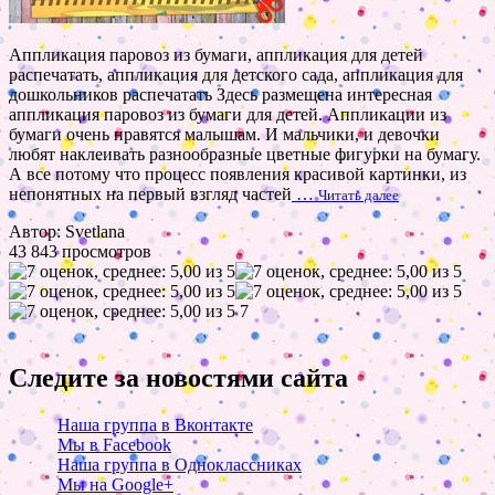
Аппликация паровоз из бумаги, аппликация для детей
распечатать, аппликация для детского сада, аппликация для
дошкольников распечатать Здесь размещена интересная
аппликация паровоз из бумаги для детей. Аппликации из
бумаги очень нравятся малышам. И мальчики, и девочки
любят наклеивать разнообразные цветные фигурки на бумагу.
А все потому что процесс появления красивой картинки, из
непонятных на первый взгляд частей
…
Читать далее
Автор: Svetlana
43 843 просмотров
7
Следите за новостями сайта
Наша группа в Вконтакте
Мы в Facebook
Наша группа в Одноклассниках
Мы на Google+