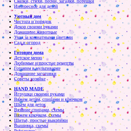
Сказки, стихи, песни, загадки, потешки
Интересное для детей
Уютный дом
Чистота и порядок
Декор своими руками
Домашние животные
Уход за комнатными цветами
Сад и огород
Готовим дома
Детское меню
Любимые и простые рецепты
Готовим в мультиварке
Домашние заготовки
Советы хозяйке
HAND MADE
Игрушки своими руками
Вяжем детям, спицами и крючком
Шьем для деток
Вязание спицами, схемы
Вяжем крючком, схемы
Шитье, простые выкройки
Вышивка, схемы
Рукоделие