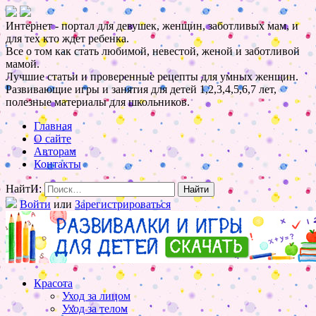
Интернет - портал для девушек, женщин, заботливых мам, и
для тех кто ждет ребенка.
Все о том как стать любимой, невестой, женой и заботливой
мамой.
Лучшие статьи и проверенные рецепты для умных женщин.
Развивающие игры и занятия для детей 1,2,3,4,5,6,7 лет,
полезные материалы для школьников.
Главная
О сайте
Авторам
Контакты
НайтИ:
Войти
или
Зарегистрироваться
Красота
Уход за лицом
Уход за телом