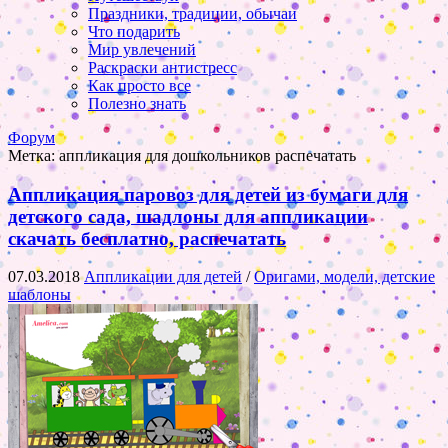
Праздники, традиции, обычаи
Что подарить
Мир увлечений
Раскраски антистресс
Как просто все
Полезно знать
Форум
Метка:
аппликация для дошкольников распечатать
Аппликация паровоз для детей из бумаги для
детского сада, шадлоны для аппликации
скачать бесплатно, распечатать
07.03.2018
Аппликации для детей
/
Оригами, модели, детские
шаблоны