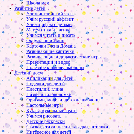
Школа мам
Развитие детей
Учим английский язык
Учим русский алфавит
Учим цифры с детьми
Математика и логика
Учимся читать и писать
Окружающий мир
Карточки Глена Домана
Развивающие карточки
Развивающие и дидактические игры
Презентации и видео
Полезное к школе, шаблоны
Детский досуг
Аппликации для детей
Поделки для детей
Пластилин, глина
Пазлы и головоломки
Оригами, модели, детские шаблоны
Настольные игры
Куклы, кукольный театр
Учимся рисовать
Детские раскраски
Сказки, стихи, песни, загадки, потешки
Интересное для детей