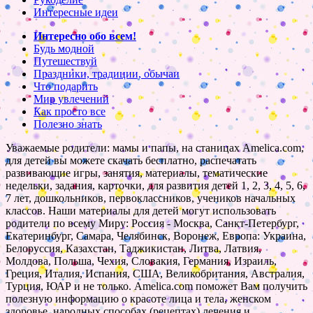
Интересные идеи
Интересно обо всем!
Будь модной
Путешествуй
Праздники, традиции, обычаи
Что подарить
Мир увлечений
Как просто все
Полезно знать
Уважаемые родители: мамы и папы, на станицах Amelica.com,
для детей вы можете скачать бесплатно, распечатать
развивающие игры, занятия, материалы, тематические
недельки, задания, карточки, для развития детей 1, 2, 3, 4, 5, 6,
7 лет, дошкольников, первоклассников, учеников начальных
классов. Наши материалы для детей могут использовать
родители по всему Миру: Россия - Москва, Санкт-Петербург,
Екатеринбург, Самара, Челябинск, Воронеж, Европа: Украина,
Белоруссия, Казахстан, Таджикистан, Литва, Латвия,
Молдова, Польша, Чехия, Словакия, Германия, Израиль,
Греция, Италия, Испания, США, Великобритания, Австралия,
Турция, ЮАР и не только. Amelica.com поможет Вам получить
полезную информацию о красоте лица и тела, женском
здоровье, народных способах (рецептах) лечения и