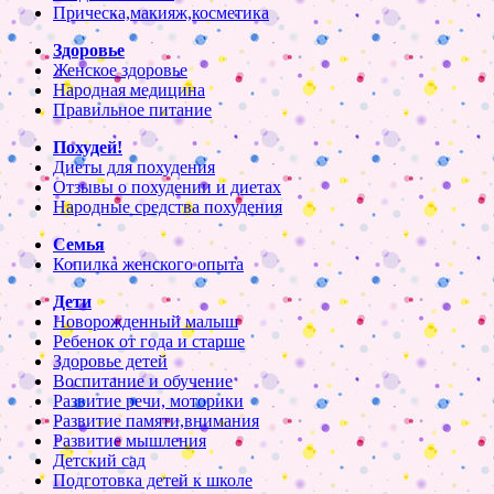
Прическа,макияж,косметика
Здоровье
Женское здоровье
Народная медицина
Правильное питание
Похудей!
Диеты для похудения
Отзывы о похудении и диетах
Народные средства похудения
Семья
Копилка женского опыта
Дети
Новорожденный малыш
Ребенок от года и старше
Здоровье детей
Воспитание и обучение
Развитие речи, моторики
Развитие памяти,внимания
Развитие мышления
Детский сад
Подготовка детей к школе