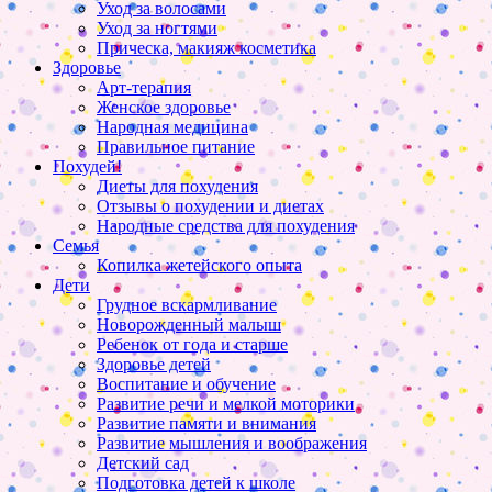
Уход за волосами
Уход за ногтями
Прическа, макияж косметика
Здоровье
Арт-терапия
Женское здоровье
Народная медицина
Правильное питание
Похудей!
Диеты для похудения
Отзывы о похудении и диетах
Народные средства для похудения
Семья
Копилка жетейского опыта
Дети
Грудное вскармливание
Новорожденный малыш
Ребенок от года и старше
Здоровье детей
Воспитание и обучение
Развитие речи и мелкой моторики
Развитие памяти и внимания
Развитие мышления и воображения
Детский сад
Подготовка детей к школе