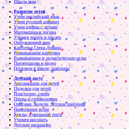
Школа мам
Развитие детей
Учим английский язык
Учим русский алфавит
Учим цифры с детьми
Математика и логика
Учимся читать и писать
Окружающий мир
Карточки Глена Домана
Развивающие карточки
Развивающие и дидактические игры
Презентации и видео
Полезное к школе, шаблоны
Детский досуг
Аппликации для детей
Поделки для детей
Пластилин, глина
Пазлы и головоломки
Оригами, модели, детские шаблоны
Настольные игры
Куклы, кукольный театр
Учимся рисовать
Детские раскраски