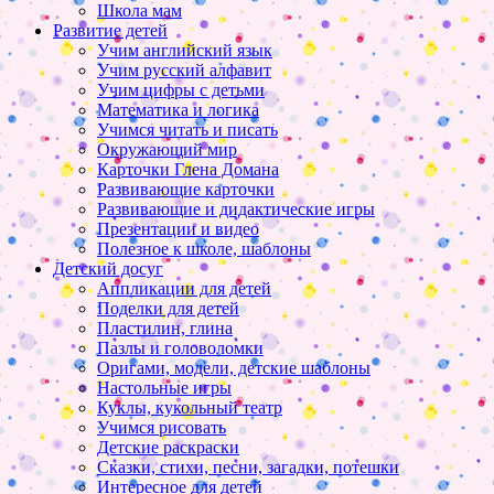
Школа мам
Развитие детей
Учим английский язык
Учим русский алфавит
Учим цифры с детьми
Математика и логика
Учимся читать и писать
Окружающий мир
Карточки Глена Домана
Развивающие карточки
Развивающие и дидактические игры
Презентации и видео
Полезное к школе, шаблоны
Детский досуг
Аппликации для детей
Поделки для детей
Пластилин, глина
Пазлы и головоломки
Оригами, модели, детские шаблоны
Настольные игры
Куклы, кукольный театр
Учимся рисовать
Детские раскраски
Сказки, стихи, песни, загадки, потешки
Интересное для детей