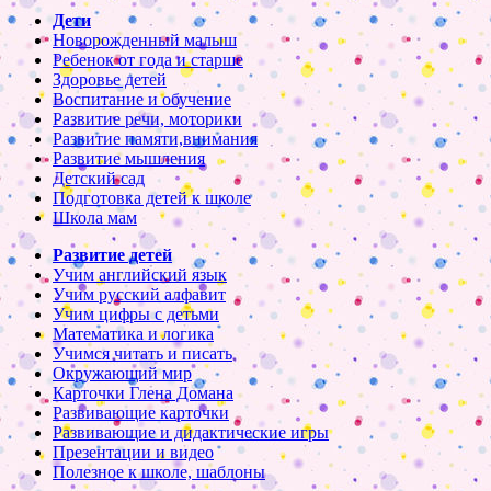
Дети
Новорожденный малыш
Ребенок от года и старше
Здоровье детей
Воспитание и обучение
Развитие речи, моторики
Развитие памяти,внимания
Развитие мышления
Детский сад
Подготовка детей к школе
Школа мам
Развитие детей
Учим английский язык
Учим русский алфавит
Учим цифры с детьми
Математика и логика
Учимся читать и писать
Окружающий мир
Карточки Глена Домана
Развивающие карточки
Развивающие и дидактические игры
Презентации и видео
Полезное к школе, шаблоны