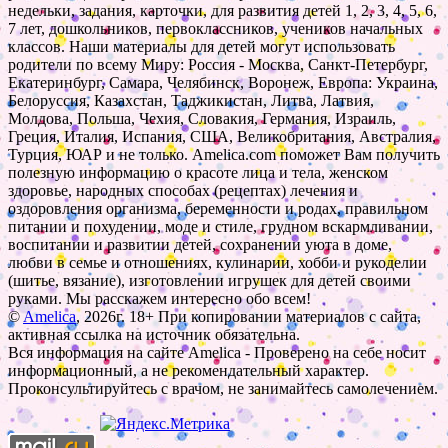
недельки, задания, карточки, для развития детей 1, 2, 3, 4, 5, 6,
7 лет, дошкольников, первоклассников, учеников начальных
классов. Наши материалы для детей могут использовать
родители по всему Миру: Россия - Москва, Санкт-Петербург,
Екатеринбург, Самара, Челябинск, Воронеж, Европа: Украина,
Белоруссия, Казахстан, Таджикистан, Литва, Латвия,
Молдова, Польша, Чехия, Словакия, Германия, Израиль,
Греция, Италия, Испания, США, Великобритания, Австралия,
Турция, ЮАР и не только. Amelica.com поможет Вам получить
полезную информацию о красоте лица и тела, женском
здоровье, народных способах (рецептах) лечения и
оздоровления организма, беременности и родах, правильном
питании и похудении, моде и стиле, грудном вскармливании,
воспитании и развитии детей, сохранении уюта в доме,
любви в семье и отношениях, кулинарии, хобби и рукоделии
(шитье, вязание), изготовлении игрушек для детей своими
руками. Мы расскажем интересно обо всем!
©
Amelica
, 2026г. 18+ При копировании материалов с сайта,
активная ссылка на источник обязательна.
Вся информация на сайте Amelica - Проверено на себе носит
информационный, а не рекомендательный характер.
Проконсультируйтесь с врачом, не занимайтесь самолечением.