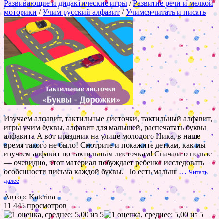
Развивающие и дидактические игры
/
Развитие речи и мелкой
моторики
/
Учим русский алфавит
/
Учимся читать и писать
Изучаем алфавит, тактильные листочки, тактильный алфавит,
игры учим буквы, алфавит для малышей, распечатать буквы
алфавита А вот праздник на улице молодого Ника, в наше
время такого не было! Смотрите и покажите деткам, как мы
изучаем алфавит по тактильным листочкам! Сначала о пользе
— очевидно, этот материал побуждает ребенка исследовать
особенности письма каждой буквы. То есть малыш
…
Читать
далее
Автор: Katerina
11 445 просмотров