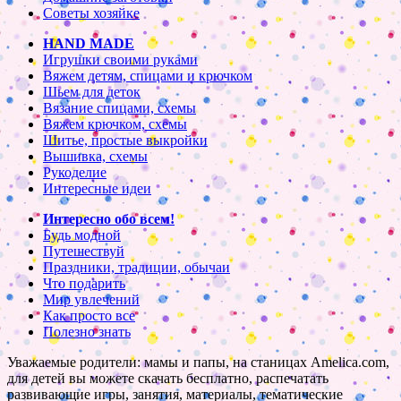
Советы хозяйке
HAND MADE
Игрушки своими руками
Вяжем детям, спицами и крючком
Шьем для деток
Вязание спицами, схемы
Вяжем крючком, схемы
Шитье, простые выкройки
Вышивка, схемы
Рукоделие
Интересные идеи
Интересно обо всем!
Будь модной
Путешествуй
Праздники, традиции, обычаи
Что подарить
Мир увлечений
Как просто все
Полезно знать
Уважаемые родители: мамы и папы, на станицах Amelica.com,
для детей вы можете скачать бесплатно, распечатать
развивающие игры, занятия, материалы, тематические