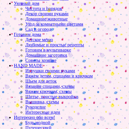
Уютный дом
Чистота и порядок
Декор своими руками
Домашние животные
Уход за комнатными цветами
Сад и огород
Готовим дома
Детское меню
Любимые и простые рецепты
Готовим в мультиварке
Домашние заготовки
Советы хозяйке
HAND MADE
Игрушки своими руками
Вяжем детям, спицами и крючком
Шьем для деток
Вязание спицами, схемы
Вяжем крючком, схемы
Шитье, простые выкройки
Вышивка, схемы
Рукоделие
Интересные идеи
Интересно обо всем!
Будь модной
Путешествуй