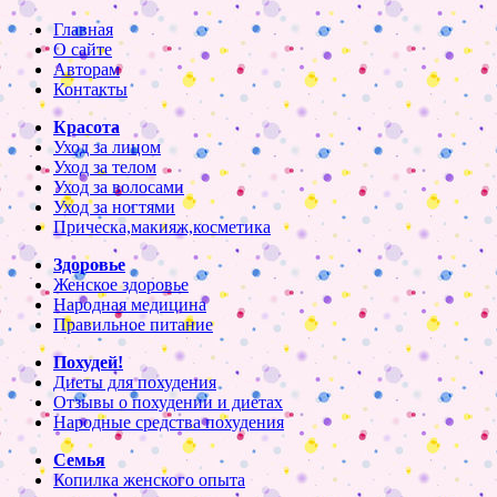
Главная
О сайте
Авторам
Контакты
Красота
Уход за лицом
Уход за телом
Уход за волосами
Уход за ногтями
Прическа,макияж,косметика
Здоровье
Женское здоровье
Народная медицина
Правильное питание
Похудей!
Диеты для похудения
Отзывы о похудении и диетах
Народные средства похудения
Семья
Копилка женского опыта