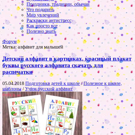
Праздники, традиции, обычаи
Что подарить
Мир увлечений
Раскраски антистресс
Как просто все
Полезно знать
Форум
Метка:
алфавит для малышей
Детский алфавит в картинках, красивый плакат
буквы русского алфавита скачать для
распечатки
05.04.2018
Подготовка детей к школе
/
Полезное к школе,
шаблоны
/
Учим русский алфавит