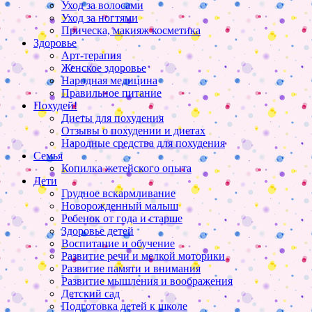
Уход за волосами
Уход за ногтями
Прическа, макияж косметика
Здоровье
Арт-терапия
Женское здоровье
Народная медицина
Правильное питание
Похудей!
Диеты для похудения
Отзывы о похудении и диетах
Народные средства для похудения
Семья
Копилка жетейского опыта
Дети
Грудное вскармливание
Новорожденный малыш
Ребенок от года и старше
Здоровье детей
Воспитание и обучение
Развитие речи и мелкой моторики
Развитие памяти и внимания
Развитие мышления и воображения
Детский сад
Подготовка детей к школе