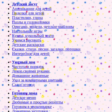
Детский досуг
Аппликации для детей
Поделки для детей
Пластилин, глина
Пазлы и головоломки
Оригами, модели, детские шаблоны
Настольные игры
Куклы, кукольный театр
Учимся рисовать
Детские раскраски
Сказки, стихи, песни, загадки, потешки
Интересное для детей
Уютный дом
Чистота и порядок
Декор своими руками
Домашние животные
Уход за комнатными цветами
Сад и огород
Готовим дома
Детское меню
Любимые и простые рецепты
Готовим в мультиварке
Домашние заготовки