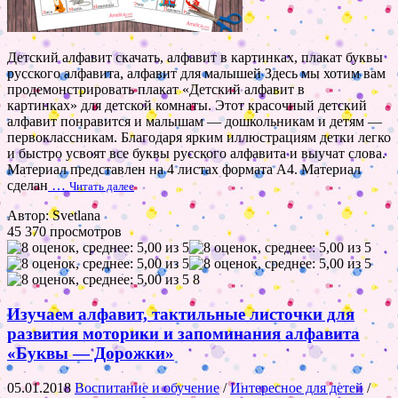
Детский алфавит скачать, алфавит в картинках, плакат буквы
русского алфавита, алфавит для малышей Здесь мы хотим вам
продемонстрировать плакат «Детский алфавит в
картинках» для детской комнаты. Этот красочный детский
алфавит понравится и малышам — дошкольникам и детям —
первоклассникам. Благодаря ярким иллюстрациям детки легко
и быстро усвоят все буквы русского алфавита и выучат слова.
Материал представлен на 4 листах формата А4. Материал
сделан
…
Читать далее
Автор: Svetlana
45 370 просмотров
8
Изучаем алфавит, тактильные листочки для
развития моторики и запоминания алфавита
«Буквы — Дорожки»
05.01.2018
Воспитание и обучение
/
Интересное для детей
/