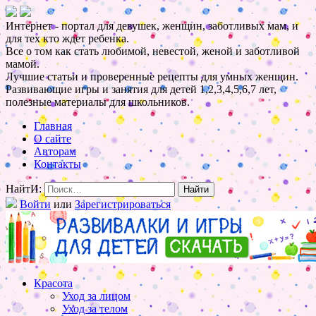
Интернет - портал для девушек, женщин, заботливых мам, и
для тех кто ждет ребенка.
Все о том как стать любимой, невестой, женой и заботливой
мамой.
Лучшие статьи и проверенные рецепты для умных женщин.
Развивающие игры и занятия для детей 1,2,3,4,5,6,7 лет,
полезные материалы для школьников.
Главная
О сайте
Авторам
Контакты
НайтИ:
Войти
или
Зарегистрироваться
Красота
Уход за лицом
Уход за телом