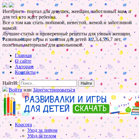
Интернет - портал для девушек, женщин, заботливых мам, и
для тех кто ждет ребенка.
Все о том как стать любимой, невестой, женой и заботливой
мамой.
Лучшие статьи и проверенные рецепты для умных женщин.
Развивающие игры и занятия для детей 1,2,3,4,5,6,7 лет,
полезные материалы для школьников.
Главная
О сайте
Авторам
Контакты
НайтИ:
Войти
или
Зарегистрироваться
Красота
Уход за лицом
Уход за телом