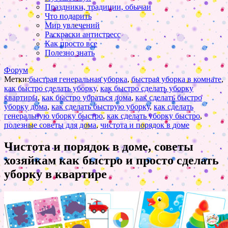
Праздники, традиции, обычаи
Что подарить
Мир увлечений
Раскраски антистресс
Как просто все
Полезно знать
Форум
Метки:
быстрая генеральная уборка
,
быстрая уборка в комнате
,
как быстро сделать уборку
,
как быстро сделать уборку
квартиры
,
как быстро убраться дома
,
как сделать быстро
уборку дома
,
как сделать быструю уборку
,
как сделать
генеральную уборку быстро
,
как сделать уборку быстро
,
полезные советы для дома
,
чистота и порядок в доме
Чистота и порядок в доме, советы
хозяйкам как быстро и просто сделать
уборку в квартире