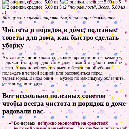
(
2
"понравилось", Всего:
5,00
из
5
)
Вам нужно зарегистрироваться, чтобы проголосовать.
Чистота и порядок в доме, полезные
советы для дома, как быстро сделать
уборку
Ах эти домашние хлопоты, сколько времени они «съедают»,
ведь чистота и порядок в доме для каждой хозяйки превыше
всего. А как порой хочется вместо бесконечной уборки
полежать в теплой ванной или расслабиться перед
телевизором. Выход один — нужно по максимуму облегчить
себе домашний труд.
Вот несколько полезных советов
чтобы всегда чистота и порядок в доме
радовали вас.
Во-первых,
не нужно экономить на средствах
бытовой химии и инвентаре
— их как раз и придумали