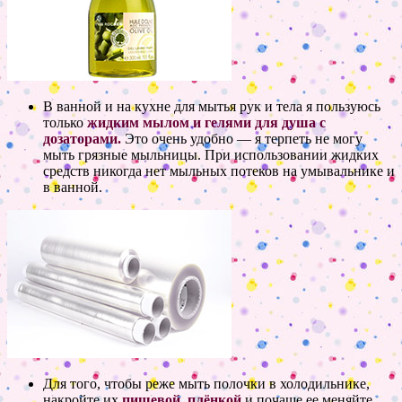
В ванной и на кухне для мытья рук и тела я пользуюсь
только
жидким мылом и гелями для душа с
дозаторами.
Это очень удобно — я терпеть не могу
мыть грязные мыльницы. При использовании жидких
средств никогда нет мыльных потеков на умывальнике и
в ванной.
Для того, чтобы реже мыть полочки в холодильнике,
накройте их
пищевой плёнкой
и почаще ее меняйте.