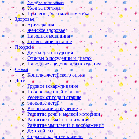
Уход за волосами
Уход за ногтями
Прическа, макияж косметика
Здоровье
Арт-терапия
Женское здоровье
Народная медицина
Правильное питание
Похудей!
Диеты для похудения
Отзывы о похудении и диетах
Народные средства для похудения
Семья
Копилка жетейского опыта
Дети
Грудное вскармливание
Новорожденный малыш
Ребенок от года и старше
Здоровье детей
Воспитание и обучение
Развитие речи и мелкой моторики
Развитие памяти и внимания
Развитие мышления и воображения
Детский сад
Подготовка детей к школе