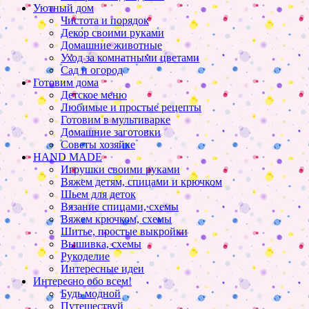
Уютный дом
Чистота и порядок
Декор своими руками
Домашние животные
Уход за комнатными цветами
Сад и огород
Готовим дома
Детское меню
Любимые и простые рецепты
Готовим в мультиварке
Домашние заготовки
Советы хозяйке
HAND MADE
Игрушки своими руками
Вяжем детям, спицами и крючком
Шьем для деток
Вязание спицами, схемы
Вяжем крючком, схемы
Шитье, простые выкройки
Вышивка, схемы
Рукоделие
Интересные идеи
Интересно обо всем!
Будь модной
Путешествуй