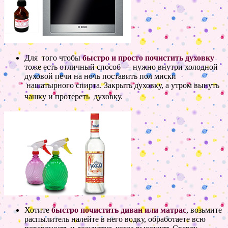
Для того чтобы
быстро и просто почистить духовку
тоже есть отличный способ — нужно внутри холодной
духовой печи на ночь поставить пол миски
нашатырного спирта. Закрыть духовку, а утром вынуть
чашку и протереть духовку
.
Хотите
быстро почистить диван или матрас
, возьмите
распылитель налейте в него водку, обработаете всю