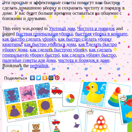
Эти простые и эффективные советы помогут вам быстрее
сделать домашнюю уборку и сохранить чистоту и порядок в
доме. У вас будет больше времени оставаться на общение с
близкими и друзьями.
This entry was posted in
Уютный дом
,
Чистота и порядок
and
tagged
быстрая генеральная уборка
,
быстрая уборка в комнате
,
как быстро сделать уборку
,
как быстро сделать уборку
квартиры
,
как быстро убраться дома
,
как сделать быстро
уборку дома
,
как сделать быструю уборку
,
как сделать
генеральную уборку быстро
,
как сделать уборку быстро
,
полезные советы для дома
,
чистота и порядок в доме
.
Bookmark the
permalink
.
Поделиться