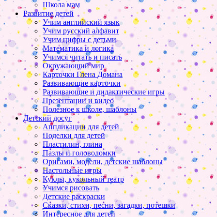
Школа мам
Развитие детей
Учим английский язык
Учим русский алфавит
Учим цифры с детьми
Математика и логика
Учимся читать и писать
Окружающий мир
Карточки Глена Домана
Развивающие карточки
Развивающие и дидактические игры
Презентации и видео
Полезное к школе, шаблоны
Детский досуг
Аппликации для детей
Поделки для детей
Пластилин, глина
Пазлы и головоломки
Оригами, модели, детские шаблоны
Настольные игры
Куклы, кукольный театр
Учимся рисовать
Детские раскраски
Сказки, стихи, песни, загадки, потешки
Интересное для детей