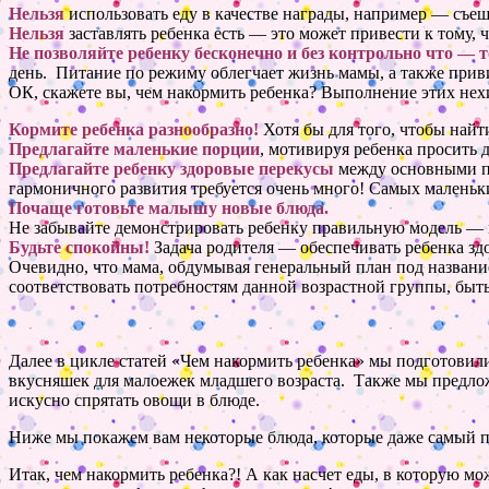
Нельзя
использовать еду в качестве награды, например — съ
Нельзя
заставлять ребенка
есть — это
может привести к тому, ч
Не позволяйте ребенку бесконечно и
без контрольно
что — т
день. Питание по режиму облегчает жизнь мамы, а также при
ОК, скажете вы, чем накормить ребенка? Выполнение этих нехи
Кормите ребенка разнообразно!
Хотя бы для того, чтобы найт
Предлагайте маленькие порции
, мотивируя ребенка просить 
Предлагайте ребенку здоровые перекусы
между основными п
гармоничного развития требуется очень много! Самых малень
Почаще готовьте малышу новые блюда.
Не забывайте демонстрировать ребенку правильную
модель —
Будьте спокойны!
Задача
родителя — обеспечивать
ребенка зд
Очевидно, что мама, обдумывая генеральный план под название
соответствовать потребностям данной возрастной группы, быт
Далее в цикле статей «Чем накормить ребенка» мы подготов
вкусняшек
для малоежек младшего возраста. Также мы предло
искусно спрятать овощи в блюде.
Ниже мы покажем вам некоторые блюда, которые даже самый п
Итак, чем накормить ребенка?! А как насчет еды, в которую мо