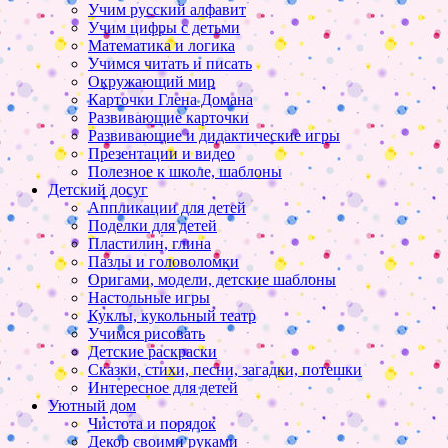
Учим русский алфавит
Учим цифры с детьми
Математика и логика
Учимся читать и писать
Окружающий мир
Карточки Глена Домана
Развивающие карточки
Развивающие и дидактические игры
Презентации и видео
Полезное к школе, шаблоны
Детский досуг
Аппликации для детей
Поделки для детей
Пластилин, глина
Пазлы и головоломки
Оригами, модели, детские шаблоны
Настольные игры
Куклы, кукольный театр
Учимся рисовать
Детские раскраски
Сказки, стихи, песни, загадки, потешки
Интересное для детей
Уютный дом
Чистота и порядок
Декор своими руками