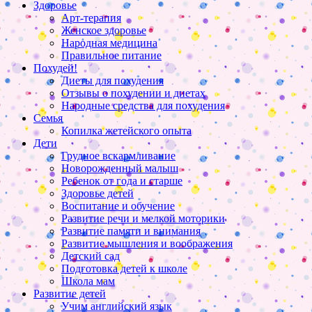
Здоровье
Арт-терапия
Женское здоровье
Народная медицина
Правильное питание
Похудей!
Диеты для похудения
Отзывы о похудении и диетах
Народные средства для похудения
Семья
Копилка жетейского опыта
Дети
Грудное вскармливание
Новорожденный малыш
Ребенок от года и старше
Здоровье детей
Воспитание и обучение
Развитие речи и мелкой моторики
Развитие памяти и внимания
Развитие мышления и воображения
Детский сад
Подготовка детей к школе
Школа мам
Развитие детей
Учим английский язык