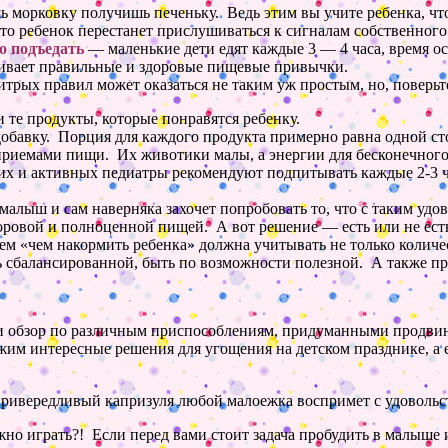
ешь морковку получишь
печеньку
. Ведь этим вы учите ребенка, чт
то ребенок перестанет прислушиваться к сигналам собственного 
о подъедать
— маленькие дети едят каждые 3 — 4 часа, время 
вивает правильные и здоровые пищевые привычки.
трых правил может оказаться не таким уж простым, но, поверьт
и те продукты, которые понравятся ребенку.
добавку. Порция для каждого продукта примерно равна одной ст
риемами пищи. Их животики малы, а энергии для бесконечног
ких и активных
педиатры
рекомендуют подпитывать каждые 2-3 ч
 малыш
и сам наверняка захочет попробовать то, что с таким удо
оровой и полноценной пищей. А вот
решение — есть
или не есть
м «чем накормить ребенка» должна учитывать не только количес
ь сбалансированной, быть по возможности полезной. А также п
или обзор по различным приспособлениям, придуманными продв
жим интересные решения для угощения на детском празднике, а
ривередливый капризуля любой малоежка воспримет с удовольс
жно играть?! Если перед вами стоит задача пробудить в малыше 