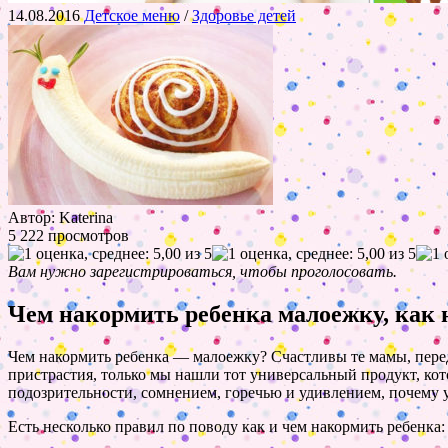
14.08.2016
Детское меню
/
Здоровье детей
Автор: Katerina
5 222 просмотров
Вам нужно зарегистрироваться, чтобы проголосовать.
Чем накормить ребенка малоежку, как 
Чем накормить ребенка — малоежку? Счастливы те мамы, пере
пристрастия, только мы нашли тот универсальный продукт, кот
подозрительности, сомнением, горечью и удивлением, почему
Есть несколько правил по поводу как и чем накормить ребенка: