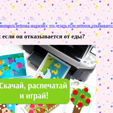
акормить ребенка малоежку
,
что делать если ребенок отказываетс
 если он отказывается от еды?