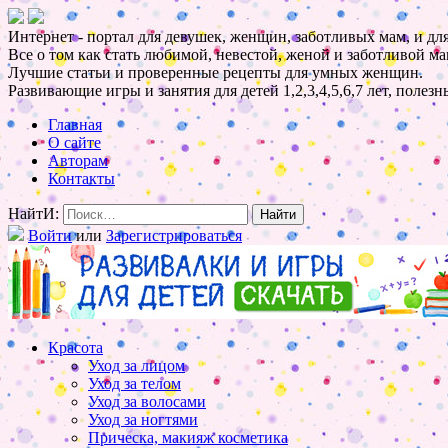
Интернет - портал для девушек, женщин, заботливых мам, и для
Все о том как стать любимой, невестой, женой и заботливой ма
Лучшие статьи и проверенные рецепты для умных женщин.
Развивающие игры и занятия для детей 1,2,3,4,5,6,7 лет, полез
Главная
О сайте
Авторам
Контакты
НайтИ:
Войти
или
Зарегистрироваться
Красота
Уход за лицом
Уход за телом
Уход за волосами
Уход за ногтями
Прическа, макияж косметика