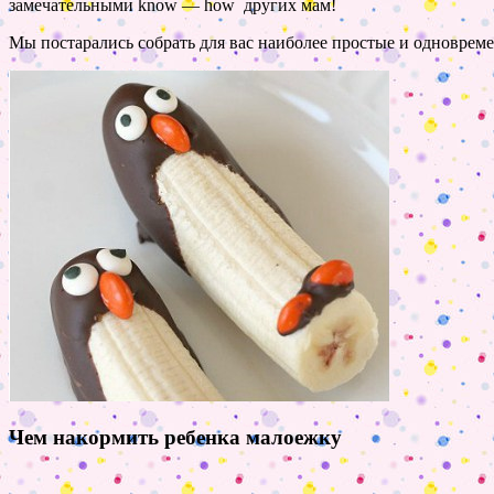
замечательными
know — how
других мам!
Мы постарались собрать для вас наиболее простые и одноврем
Чем накормить ребенка малоежку