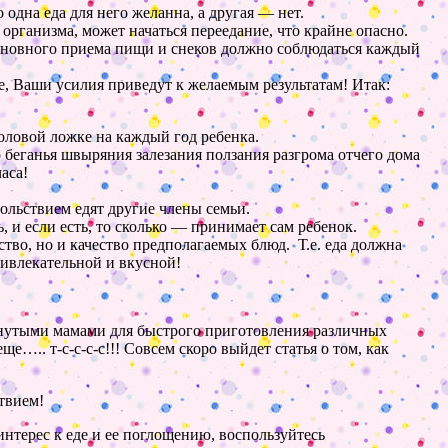
о одна еда для него желанна, а
другая — нет
.
организма, может начаться переедание, что крайне опасно.
основного приема пищи и
снеков
должно соблюдаться каждый
е, Ваши усилия приведут к желаемым результатам! Итак:
оловой ложке на каждый год ребенка.
о
беганья швыряния залезания ползания разгрома
отчего дома
аса!
вольствием едят другие члены семьи.
, и если есть, то
сколько — принимает
сам ребенок.
тво, но и качество предполагаемых блюд. Т.е. еда должна
ривлекательной и вкусной!
инутыми мамами для быстрого приготовления различных
 еще…..
т-с-с-с-с
!!! Совсем скоро выйдет статья о том, как
твием!
интерес к еде и ее поглощению, воспользуйтесь