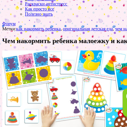
Раскраски антистресс
Как просто все
Полезно знать
Форум
Метки:
как накормить ребенка
,
оригинальная детская еда
,
чем н
Чем накормить ребенка малоежку и как