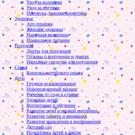
Уход за волосами
Уход за ногтями
Прическа, макияж косметика
Здоровье
Арт-терапия
Женское здоровье
Народная медицина
Правильное питание
Похудей!
Диеты для похудения
Отзывы о похудении и диетах
Народные средства для похудения
Семья
Копилка жетейского опыта
Дети
Грудное вскармливание
Новорожденный малыш
Ребенок от года и старше
Здоровье детей
Воспитание и обучение
Развитие речи и мелкой моторики
Развитие памяти и внимания
Развитие мышления и воображения
Детский сад
Подготовка детей к школе