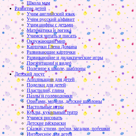
Школа мам
Развитие детей
Учим английский язык
Учим русский алфавит
Учим цифры с детьми
Математика и логика
Учимся читать и писать
Окружающий мир
Карточки Глена Домана
Развивающие карточки
Развивающие и дидактические игры
Презентации и видео
Полезное к школе, шаблоны
Детский досуг
Аппликации для детей
Поделки для детей
Пластилин, глина
Пазлы и головоломки
Оригами, модели, детские шаблоны
Настольные игры
Куклы, кукольный театр
Учимся рисовать
Детские раскраски
Сказки, стихи, песни, загадки, потешки
Интересное для детей