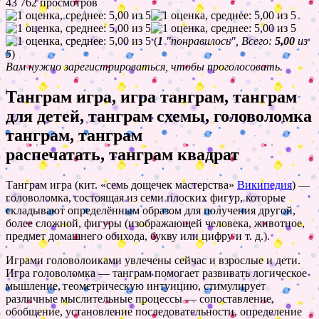
43 762 просмотров
(
1
"понравилось", Всего:
5,00
из
5
)
Вам нужно зарегистрироваться, чтобы проголосовать.
Танграм игра, игра танграм, танграм
для детей, танграм схемы, головоломка
танграм, танграм
распечатать, танграм квадрат
Танграм игра (кит. «семь дощечек мастерства»
Википедия
) —
головоломка, состоящая из семи плоских фигур, которые
складывают определённым образом для получения другой,
более сложной, фигуры (изображающей человека, животное,
предмет домашнего обихода, букву или цифру и т. д.).
Играми головолоиками увлечены сейчас и взрослые и дети.
Игра головоломка — танграм помогает развивать логическое
мышление, геометрическую интуицию, стимулирует
различные мыслительные процессы — сопоставление,
обобщение, установление последовательности, определение