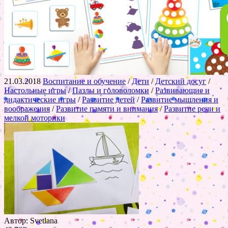
21.03.2018
Воспитание и обучение
/
Дети
/
Детский досуг
/
Настольные игры
/
Пазлы и головоломки
/
Развивающие и
дидактические игры
/
Развитие детей
/
Развитие мышления и
воображения
/
Развитие памяти и внимания
/
Развитие речи и
мелкой моторики
Автор: Svetlana