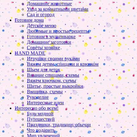
Домашние животные
Уход за комнатными цветами
Сад и огород
Готовим дома
Детское меню
Любимые и простые рецепты
Готовим в мультиварке
Домашние заготовки
Советы хозяйке
HAND MADE
Игрушки своими руками
Вяжем детям, спицами и крючком
Шьем для деток
Вязание спицами, схемы
Вяжем крючком, схемы
Шитье, простые выкройки
Вышивка, схемы
Рукоделие
Интересные идеи
Интересно обо всем!
Будь модной
Путешествуй
Праздники, традиции, обычаи
Что подарить
Мир увлечений