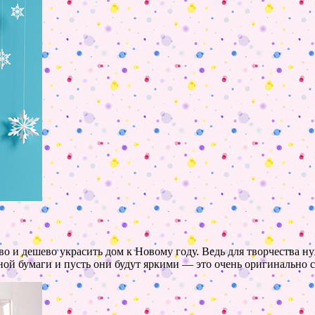
о и дешево украсить дом к Новому году. Ведь для творчества н
ной бумаги и пусть они будут яркими — это очень оригинально 