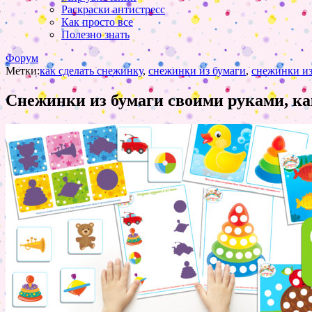
Раскраски антистресс
Как просто все
Полезно знать
Форум
Метки:
как сделать снежинку
,
снежинки из бумаги
,
снежинки из
Снежинки из бумаги своими руками, ка