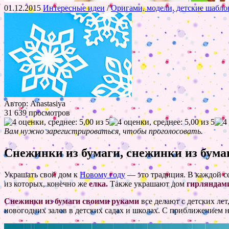
01.12.2015
Интересные идеи
/
Оригами, модели, детские шабл
Автор: Anastasiya
31 639 просмотров
Вам нужно зарегистрироваться, чтобы проголосовать.
Снежинки из бумаги, снежинки из бума
Украшать свой дом к
Новому году
— это традиция. В каждой се
из которых, конечно же
елка.
Также украшают дом
гирляндами
Снежинки из бумаги своими руками
все делают с детских ле
новогодних залов в детских садах и школах. С приближением н