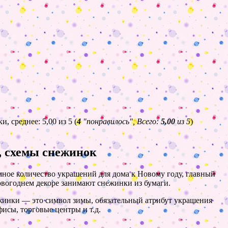
(
4
"понравилось", Всего:
5,00
из 5
)
, схемы снежинок
мное количество украшений для дома к Новому году, главный
овогоднем декоре занимают снежинки из бумаги.
ежинки — это символ зимы, обязательный атрибут украшения
исы, торговые центры и т.д.