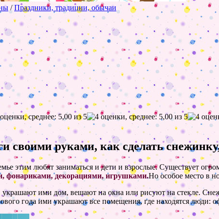
оны
/
Праздники, традиции, обычаи
ги своими руками, как сделать снежинку
мье этим любят заниматься и дети и взрослые. Существует огро
, фонариками, декорациями, игрушками.
Но особое место в н
т, украшают ими дом, вешают на окна или рисуют на стекле. Сн
ового года ими украшают все помещения, где находятся люди: оф