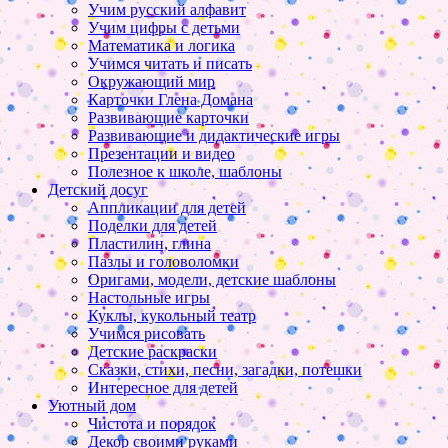
Учим русский алфавит
Учим цифры с детьми
Математика и логика
Учимся читать и писать
Окружающий мир
Карточки Глена Домана
Развивающие карточки
Развивающие и дидактические игры
Презентации и видео
Полезное к школе, шаблоны
Детский досуг
Аппликации для детей
Поделки для детей
Пластилин, глина
Пазлы и головоломки
Оригами, модели, детские шаблоны
Настольные игры
Куклы, кукольный театр
Учимся рисовать
Детские раскраски
Сказки, стихи, песни, загадки, потешки
Интересное для детей
Уютный дом
Чистота и порядок
Декор своими руками