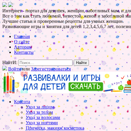
Интернет - портал для девушек, женщин, заботливых мам, и для
Все о том как стать любимой, невестой, женой и заботливой ма
Лучшие статьи и проверенные рецепты для умных женщин.
Развивающие игры и занятия для детей 1,2,3,4,5,6,7 лет, полез
Главная
О сайте
Авторам
Контакты
НайтИ:
Войти
или
Зарегистрироваться
Красота
Уход за лицом
Уход за телом
Уход за волосами
Уход за ногтями
Прическа, макияж косметика