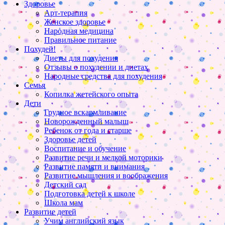
Здоровье
Арт-терапия
Женское здоровье
Народная медицина
Правильное питание
Похудей!
Диеты для похудения
Отзывы о похудении и диетах
Народные средства для похудения
Семья
Копилка жетейского опыта
Дети
Грудное вскармливание
Новорожденный малыш
Ребенок от года и старше
Здоровье детей
Воспитание и обучение
Развитие речи и мелкой моторики
Развитие памяти и внимания
Развитие мышления и воображения
Детский сад
Подготовка детей к школе
Школа мам
Развитие детей
Учим английский язык