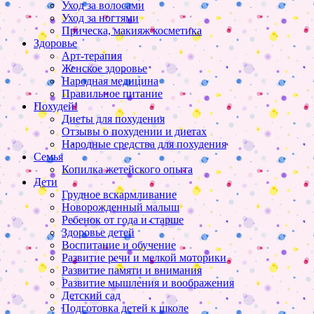
Уход за волосами
Уход за ногтями
Прическа, макияж косметика
Здоровье
Арт-терапия
Женское здоровье
Народная медицина
Правильное питание
Похудей!
Диеты для похудения
Отзывы о похудении и диетах
Народные средства для похудения
Семья
Копилка жетейского опыта
Дети
Грудное вскармливание
Новорожденный малыш
Ребенок от года и старше
Здоровье детей
Воспитание и обучение
Развитие речи и мелкой моторики
Развитие памяти и внимания
Развитие мышления и воображения
Детский сад
Подготовка детей к школе