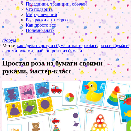
Праздники, традиции, обычаи
Что подарить
Мир увлечений
Раскраски антистресс
Как просто все
Полезно знать
Форум
Метки:
как сделать розу из бумаги мастер-класс
,
роза из бумаги
своими руками
,
шаблон розы из бумаги
Простая роза из бумаги своими
руками, мастер-класс