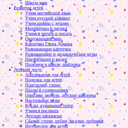
Школа мам
Развитие детей
Учим английский язык
Учим русский алфавит
Учим цифры с детьми
Математика и логика
Учимся читать и писать
Окружающий мир
Карточки Глена Домана
Развивающие карточки
Развивающие и дидактические игры
Презентации и видео
Полезное к школе, шаблоны
Детский досуг
Аппликации для детей
Поделки для детей
Пластилин, глина
Пазлы и головоломки
Оригами, модели, детские шаблоны
Настольные игры
Куклы, кукольный театр
Учимся рисовать
Детские раскраски
Сказки, стихи, песни, загадки, потешки
Интересное для детей