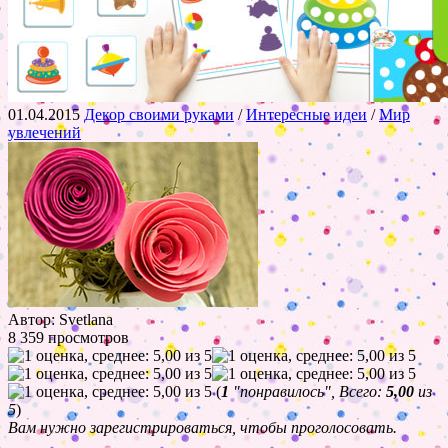
01.04.2015
Декор своими руками
/
Интересные идеи
/
Мир
увлечений
Автор: Svetlana
8 359 просмотров
(
1
"понравилось", Всего:
5,00
из
5
)
Вам нужно зарегистрироваться, чтобы проголосовать.