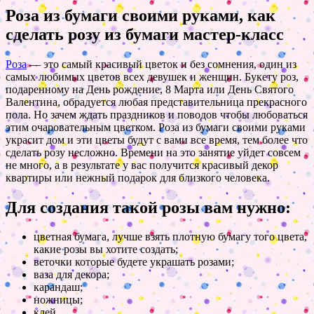
Роза из бумаги своими руками, как
сделать розу из бумаги мастер-класс
Роза
— это самый красивый цветок и без сомнения, один из
самых любимых цветов всех девушек и женщин. Букету роз,
подаренному на День рождение, 8 Марта или День Святого
Валентина, обрадуется любая представительница прекрасного
пола. Но зачем ждать праздников и поводов чтобы любоваться
этим очаровательным цветком. Роза из бумаги своими руками
украсит дом и эти цветы будут с вами все время, тем более что
сделать розу несложно. Времени на это занятие уйдет совсем
не много, а в результате у вас получится красивый декор
квартиры или нежный подарок для близкого человека.
Для создания такой розы вам нужно:
цветная бумага, лучше взять плотную бумагу того цвета,
какие розы вы хотите создать;
веточки которые будете украшать розами;
ваза для декора;
карандаш;
ножницы;
клей.