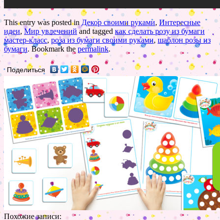
This entry was posted in
Декор своими руками
,
Интересные
идеи
,
Мир увлечений
and tagged
как сделать розу из бумаги
мастер-класс
,
роза из бумаги своими руками
,
шаблон розы из
бумаги
. Bookmark the
permalink
.
Поделиться
Похожие записи: