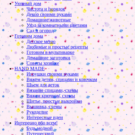
Уютный дом
Чистота и порядок
Декор своими руками
Домашние животные
Уход за комнатными цветами
Сад и огород
Готовим дома
Детское меню
Любимые и простые рецепты
Готовим в мультиварке
Домашние заготовки
Советы хозяйке
HAND MADE
Игрушки своими руками
Вяжем детям, спицами и крючком
Шьем для деток
Вязание спицами, схемы
Вяжем крючком, схемы
Шитье, простые выкройки
Вышивка, схемы
Рукоделие
Интересные идеи
Интересно обо всем!
Будь модной
Путешествуй