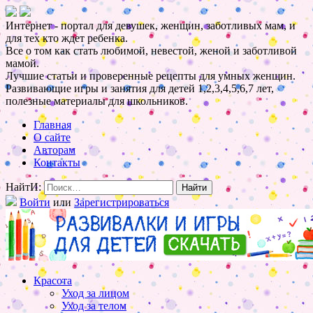
Интернет - портал для девушек, женщин, заботливых мам, и
для тех кто ждет ребенка.
Все о том как стать любимой, невестой, женой и заботливой
мамой.
Лучшие статьи и проверенные рецепты для умных женщин.
Развивающие игры и занятия для детей 1,2,3,4,5,6,7 лет,
полезные материалы для школьников.
Главная
О сайте
Авторам
Контакты
НайтИ:
Войти
или
Зарегистрироваться
Красота
Уход за лицом
Уход за телом