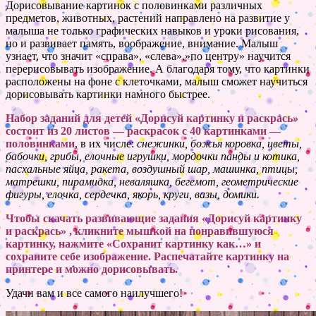
Дорисовывание картинок с половинками различных
предметов, животных, растений направлено на развитие у
малыша не только графических навыков и уроки рисования,
но и развивает память, воображение, внимание. Малыш
узнает, что значит «справа», «слева»,»по центру» научится
перерисовывать изображение. А благодаря тому, что картинки
расположены на фоне с клеточками, малыш сможет научиться
дорисовывать картинки намного быстрее.
Набор заданий для детей «Дорисуй картинку и раскрась»
состоит из 20 листов — раскрасок с 40 картинками —
половинками
, в их числе:
снежинки, божья коровка, цветы,
бабочки, грибы, елочные игрушки, мордочки панды и котика,
пасхальные яйца, ракета, воздушный шар, машинка, птицы,
матрешки, пирамидка, неваляшка, бегемот, геометрические
фигуры, елочка, сердечка, якорь, круги, вазы, домики.
Чтобы скачать развивающие задания «Дорисуй картинку
и раскрась» , кликните мышкой на понравившуюся
картинку, нажмите «Сохранит картинку как…» и
сохраните себе изображение. Распечатайте картинку на
принтере и можно дорисовывать.
Удачи вам и все самого наилучшего!