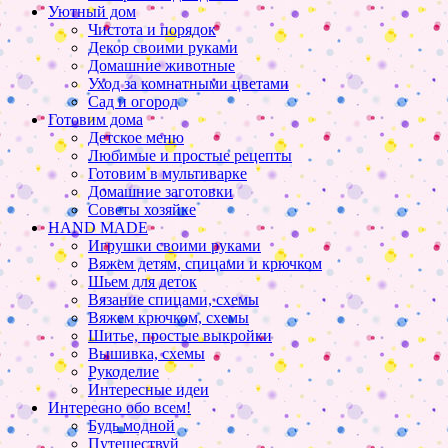
Уютный дом
Чистота и порядок
Декор своими руками
Домашние животные
Уход за комнатными цветами
Сад и огород
Готовим дома
Детское меню
Любимые и простые рецепты
Готовим в мультиварке
Домашние заготовки
Советы хозяйке
HAND MADE
Игрушки своими руками
Вяжем детям, спицами и крючком
Шьем для деток
Вязание спицами, схемы
Вяжем крючком, схемы
Шитье, простые выкройки
Вышивка, схемы
Рукоделие
Интересные идеи
Интересно обо всем!
Будь модной
Путешествуй