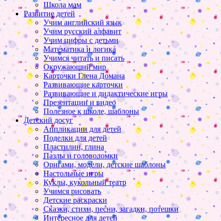
Школа мам
Развитие детей
Учим английский язык
Учим русский алфавит
Учим цифры с детьми
Математика и логика
Учимся читать и писать
Окружающий мир
Карточки Глена Домана
Развивающие карточки
Развивающие и дидактические игры
Презентации и видео
Полезное к школе, шаблоны
Детский досуг
Аппликации для детей
Поделки для детей
Пластилин, глина
Пазлы и головоломки
Оригами, модели, детские шаблоны
Настольные игры
Куклы, кукольный театр
Учимся рисовать
Детские раскраски
Сказки, стихи, песни, загадки, потешки
Интересное для детей