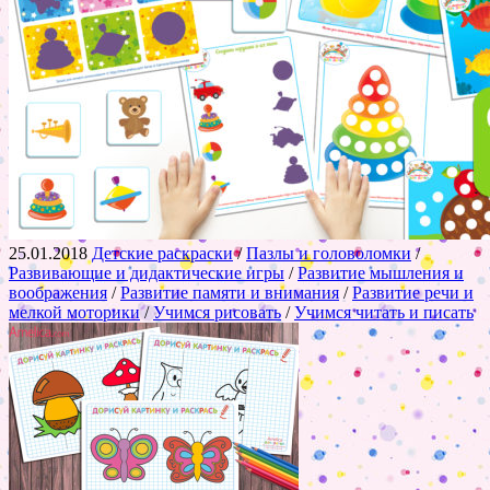
25.01.2018
Детские раскраски
/
Пазлы и головоломки
/
Развивающие и дидактические игры
/
Развитие мышления и
воображения
/
Развитие памяти и внимания
/
Развитие речи и
мелкой моторики
/
Учимся рисовать
/
Учимся читать и писать