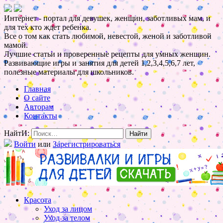
Интернет - портал для девушек, женщин, заботливых мам, и
для тех кто ждет ребенка.
Все о том как стать любимой, невестой, женой и заботливой
мамой.
Лучшие статьи и проверенные рецепты для умных женщин.
Развивающие игры и занятия для детей 1,2,3,4,5,6,7 лет,
полезные материалы для школьников.
Главная
О сайте
Авторам
Контакты
НайтИ:
Войти
или
Зарегистрироваться
Красота
Уход за лицом
Уход за телом