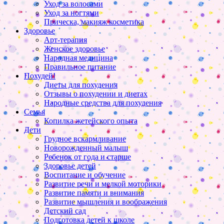
Уход за волосами
Уход за ногтями
Прическа, макияж косметика
Здоровье
Арт-терапия
Женское здоровье
Народная медицина
Правильное питание
Похудей!
Диеты для похудения
Отзывы о похудении и диетах
Народные средства для похудения
Семья
Копилка жетейского опыта
Дети
Грудное вскармливание
Новорожденный малыш
Ребенок от года и старше
Здоровье детей
Воспитание и обучение
Развитие речи и мелкой моторики
Развитие памяти и внимания
Развитие мышления и воображения
Детский сад
Подготовка детей к школе