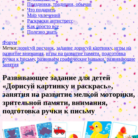
Праздники, традиции, обычаи
Что подарить
Мир увлечений
Раскраски антистресс
Как просто все
Полезно знать
Форум
Метки:
дорисуй рисунок
,
задание дорисуй картинку
,
игры на
развитие внимания
,
игры на развитие памяти
,
подготовка
ручки к письму
,
развиваем графические навыки
,
развивающие
занятия
Развивающее задание для детей
«Дорисуй картинку и раскрась»,
занятия на развитие мелкой моторики,
зрительной памяти, внимания,
подготовка ручки к письму