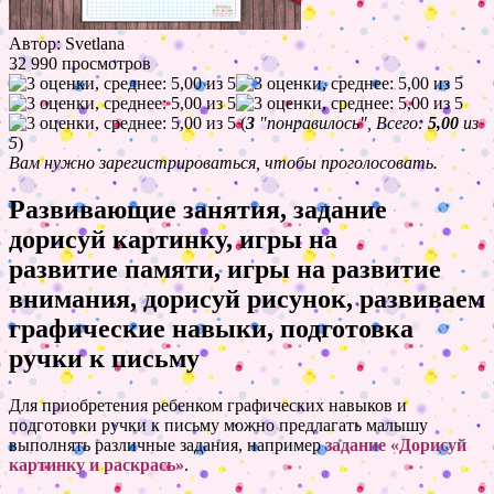
Автор: Svetlana
32 990 просмотров
(
3
"понравилось", Всего:
5,00
из
5
)
Вам нужно зарегистрироваться, чтобы проголосовать.
Развивающие занятия, задание
дорисуй картинку, игры на
развитие памяти, игры на развитие
внимания, дорисуй рисунок, развиваем
графические навыки, подготовка
ручки к письму
Для приобретения ребенком графических навыков и
подготовки ручки к письму можно предлагать малышу
выполнять различные задания, например
задание «Дорисуй
картинку и раскрась»
.