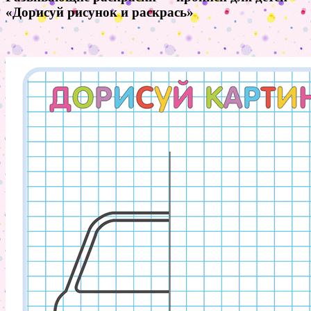
«Дорисуй рисунок и раскрась»