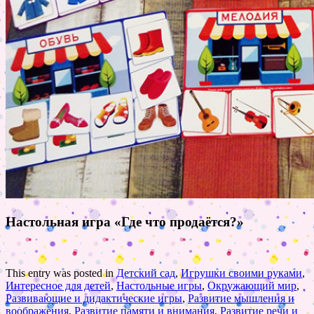
Настольная игра «Где что продаётся?»
This entry was posted in
Детский сад
,
Игрушки своими руками
,
Интересное для детей
,
Настольные игры
,
Окружающий мир
,
Развивающие и дидактические игры
,
Развитие мышления и
воображения
,
Развитие памяти и внимания
,
Развитие речи и