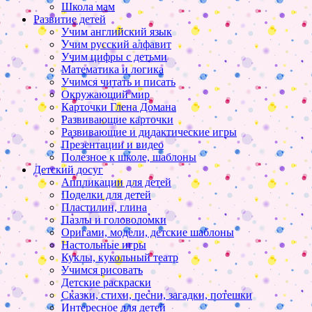
Школа мам
Развитие детей
Учим английский язык
Учим русский алфавит
Учим цифры с детьми
Математика и логика
Учимся читать и писать
Окружающий мир
Карточки Глена Домана
Развивающие карточки
Развивающие и дидактические игры
Презентации и видео
Полезное к школе, шаблоны
Детский досуг
Аппликации для детей
Поделки для детей
Пластилин, глина
Пазлы и головоломки
Оригами, модели, детские шаблоны
Настольные игры
Куклы, кукольный театр
Учимся рисовать
Детские раскраски
Сказки, стихи, песни, загадки, потешки
Интересное для детей