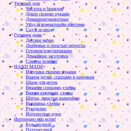
Уютный дом
Чистота и порядок
Декор своими руками
Домашние животные
Уход за комнатными цветами
Сад и огород
Готовим дома
Детское меню
Любимые и простые рецепты
Готовим в мультиварке
Домашние заготовки
Советы хозяйке
HAND MADE
Игрушки своими руками
Вяжем детям, спицами и крючком
Шьем для деток
Вязание спицами, схемы
Вяжем крючком, схемы
Шитье, простые выкройки
Вышивка, схемы
Рукоделие
Интересные идеи
Интересно обо всем!
Будь модной
Путешествуй