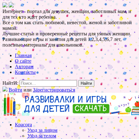
Интернет - портал для девушек, женщин, заботливых мам, и
для тех кто ждет ребенка.
Все о том как стать любимой, невестой, женой и заботливой
мамой.
Лучшие статьи и проверенные рецепты для умных женщин.
Развивающие игры и занятия для детей 1,2,3,4,5,6,7 лет,
полезные материалы для школьников.
Главная
О сайте
Авторам
Контакты
НайтИ:
Войти
или
Зарегистрироваться
Красота
Уход за лицом
Уход за телом