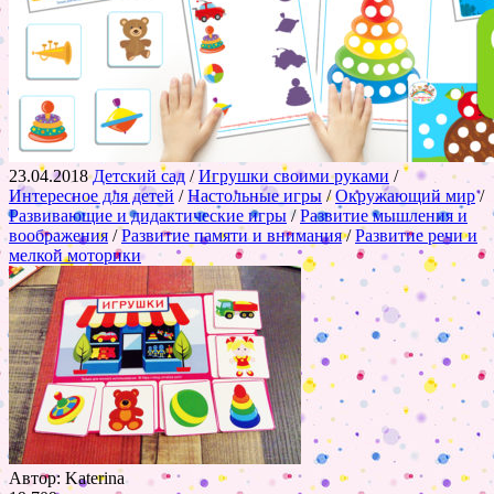
23.04.2018
Детский сад
/
Игрушки своими руками
/
Интересное для детей
/
Настольные игры
/
Окружающий мир
/
Развивающие и дидактические игры
/
Развитие мышления и
воображения
/
Развитие памяти и внимания
/
Развитие речи и
мелкой моторики
Автор: Katerina