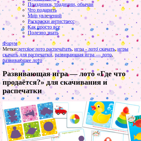
Праздники, традиции, обычаи
Что подарить
Мир увлечений
Раскраски антистресс
Как просто все
Полезно знать
Форум
Метки:
детское лото распечатать
,
игра - лото скачать
,
игры
скачать для распечатки
,
развивающая игра — лото
,
развивающее лото
Развивающая игра — лото «Где что
продаётся?» для скачивания и
распечатки