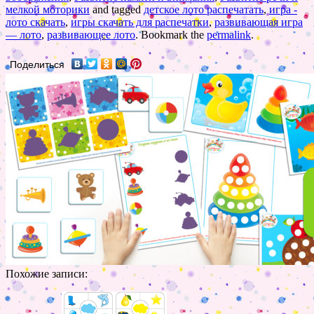
мелкой моторики
and tagged
детское лото распечатать
,
игра -
лото скачать
,
игры скачать для распечатки
,
развивающая игра
— лото
,
развивающее лото
. Bookmark the
permalink
.
Поделиться
Похожие записи: