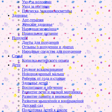
Уход за волосами
Уход за ногтями
Прическа, макияж косметика
Здоровье
Арт-терапия
Женское здоровье
Народная медицина
Правильное питание
Похудей!
Диеты для похудения
Отзывы о похудении и диетах
Народные средства для похудения
Семья
Копилка жетейского опыта
Дети
Грудное вскармливание
Новорожденный малыш
Ребенок от года и старше
Здоровье детей
Воспитание и обучение
Развитие речи и мелкой моторики
Развитие памяти и внимания
Развитие мышления и воображения
Детский сад
Подготовка детей к школе