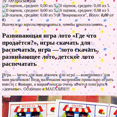
19 709 просмотров
(
0
"понравилось", Всего:
0,00
из
5
)
Вам нужно зарегистрироваться, чтобы проголосовать.
Развивающая игра лото «Где что
продаётся?», игры скачать для
распечатки, игра — лото скачать,
развивающее лото, детское лото
распечатать
Игра — мечта для мам девочек или игра — компромисс для
мам мальчиков! Ведь маленьким мальчикам прикольно играть
вместе с мамами, а мамам иногда очень хочется поиграть в
«девчачье». Особенно в МАГАЗИН!!!