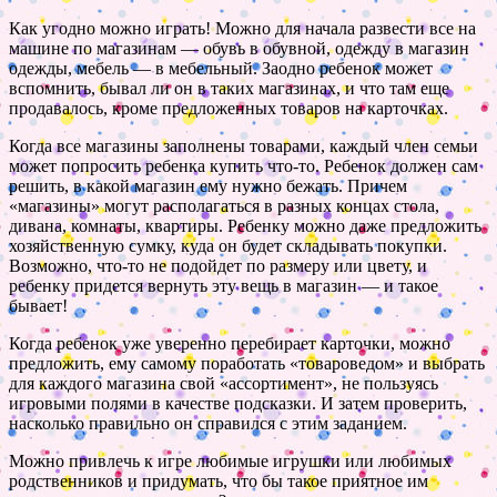
Как угодно можно играть! Можно для начала развести все на
машине по магазинам — обувь в обувной, одежду в магазин
одежды, мебель — в мебельный. Заодно ребенок может
вспомнить, бывал ли он в таких магазинах, и что там еще
продавалось, кроме предложенных товаров на карточках.
Когда все магазины заполнены товарами, каждый член семьи
может попросить ребенка купить что-то. Ребенок должен сам
решить, в какой магазин ему нужно бежать. Причем
«магазины» могут располагаться в разных концах стола,
дивана, комнаты, квартиры. Ребенку можно даже предложить
хозяйственную сумку, куда он будет складывать покупки.
Возможно, что-то не подойдет по размеру или цвету, и
ребенку придется вернуть эту вещь в магазин — и такое
бывает!
Когда ребенок уже уверенно перебирает карточки, можно
предложить, ему самому поработать «товароведом» и выбрать
для каждого магазина свой «ассортимент», не пользуясь
игровыми полями в качестве подсказки. И затем проверить,
насколько правильно он справился с этим заданием.
Можно привлечь к игре любимые игрушки или любимых
родственников и придумать, что бы такое приятное им