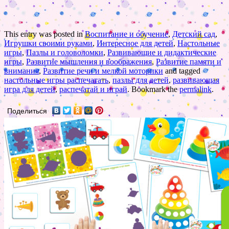
This entry was posted in
Воспитание и обучение
,
Детский сад
,
Игрушки своими руками
,
Интересное для детей
,
Настольные
игры
,
Пазлы и головоломки
,
Развивающие и дидактические
игры
,
Развитие мышления и воображения
,
Развитие памяти и
внимания
,
Развитие речи и мелкой моторики
and tagged
настольные игры распечатать
,
пазлы для детей
,
развивающая
игра для детей
,
распечатай и играй
. Bookmark the
permalink
.
Поделиться