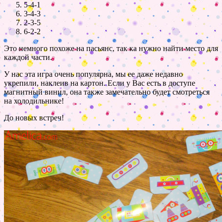
5-4-1
3-4-3
2-3-5
6-2-2
Это немного похоже на пасьянс, так ка нужно найти место для
каждой части.
У нас эта игра очень популярна, мы ее даже недавно
укрепили, наклеив на картон. Если у Вас есть в доступе
магнитный винил, она также замечательно будет смотреться
на холодильнике!
До новых встреч!