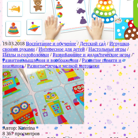
19.03.2018
Воспитание и обучение
/
Детский сад
/
Игрушки
своими руками
/
Интересное для детей
/
Настольные игры
/
Пазлы и головоломки
/
Развивающие и дидактические игры
/
Развитие мышления и воображения
/
Развитие памяти и
внимания
/
Развитие речи и мелкой моторики
Автор: Katerina
8 367 просмотров