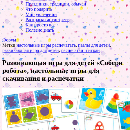
Праздники, традиции, обычаи
Что подарить
Мир увлечений
Раскраски антистресс
Как просто все
Полезно знать
Форум
Метки:
настольные игры распечатать
,
пазлы для детей
,
развивающая игра для детей
,
распечатай и играй
Развивающая игра для детей «Собери
робота», настольные игры для
скачивания и распечатки