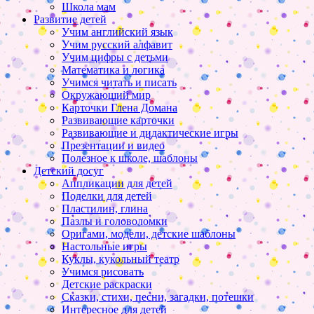
Школа мам
Развитие детей
Учим английский язык
Учим русский алфавит
Учим цифры с детьми
Математика и логика
Учимся читать и писать
Окружающий мир
Карточки Глена Домана
Развивающие карточки
Развивающие и дидактические игры
Презентации и видео
Полезное к школе, шаблоны
Детский досуг
Аппликации для детей
Поделки для детей
Пластилин, глина
Пазлы и головоломки
Оригами, модели, детские шаблоны
Настольные игры
Куклы, кукольный театр
Учимся рисовать
Детские раскраски
Сказки, стихи, песни, загадки, потешки
Интересное для детей