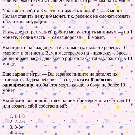
если Вы умеете считать до 20. Вот как играем мы на 10 монет.
У каждого робота 3 части, стоимость каждой 1 — 8 монет.
Нельзя ставить цену в 9 монет, т.к. ребенок не сможет создать
такую конфигурацию.
Итак, две из трех частей робота могут стоить минимум — по 1
монете, и одна часть — самая дорогая — 8 монет.
Вы пишите на каждой части стоимость, выдаете ребенку 10
«монет» и он идет к Вам в мастерскую на «прокачку». Здесь
он выбирает части для своего робота так, чтобы уложится в 10
монет.
Еще вариант игры — Вы заранее пишите на деталях их
стоимость. Задача ребенка — создать
всех 8 роботов
одновременно,
чтобы стоимость каждого была не более 10
монет.
Вы можете воспользоваться нашим примером для счёта до 10
или создать свой собственный:
1-1-8
2-2-6
3-3-4
4-4-2