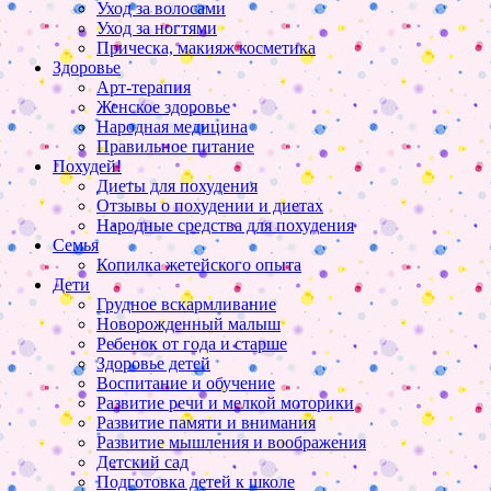
Уход за волосами
Уход за ногтями
Прическа, макияж косметика
Здоровье
Арт-терапия
Женское здоровье
Народная медицина
Правильное питание
Похудей!
Диеты для похудения
Отзывы о похудении и диетах
Народные средства для похудения
Семья
Копилка жетейского опыта
Дети
Грудное вскармливание
Новорожденный малыш
Ребенок от года и старше
Здоровье детей
Воспитание и обучение
Развитие речи и мелкой моторики
Развитие памяти и внимания
Развитие мышления и воображения
Детский сад
Подготовка детей к школе