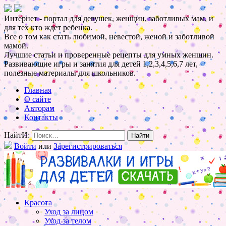
Интернет - портал для девушек, женщин, заботливых мам, и
для тех кто ждет ребенка.
Все о том как стать любимой, невестой, женой и заботливой
мамой.
Лучшие статьи и проверенные рецепты для умных женщин.
Развивающие игры и занятия для детей 1,2,3,4,5,6,7 лет,
полезные материалы для школьников.
Главная
О сайте
Авторам
Контакты
НайтИ:
Войти
или
Зарегистрироваться
Красота
Уход за лицом
Уход за телом