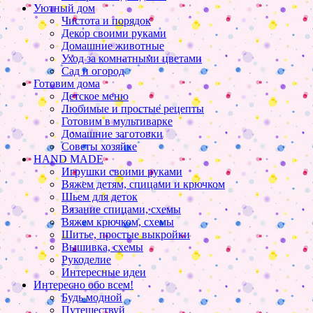
Уютный дом
Чистота и порядок
Декор своими руками
Домашние животные
Уход за комнатными цветами
Сад и огород
Готовим дома
Детское меню
Любимые и простые рецепты
Готовим в мультиварке
Домашние заготовки
Советы хозяйке
HAND MADE
Игрушки своими руками
Вяжем детям, спицами и крючком
Шьем для деток
Вязание спицами, схемы
Вяжем крючком, схемы
Шитье, простые выкройки
Вышивка, схемы
Рукоделие
Интересные идеи
Интересно обо всем!
Будь модной
Путешествуй