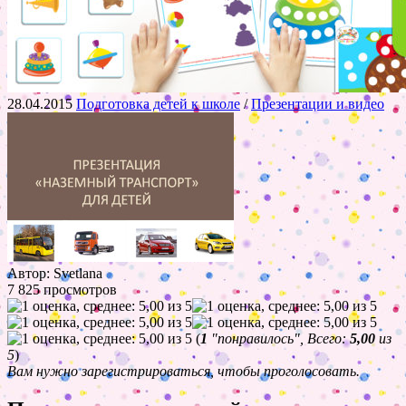
28.04.2015
Подготовка детей к школе
/
Презентации и видео
Автор: Svetlana
7 825 просмотров
(
1
"понравилось", Всего:
5,00
из
5
)
Вам нужно зарегистрироваться, чтобы проголосовать.