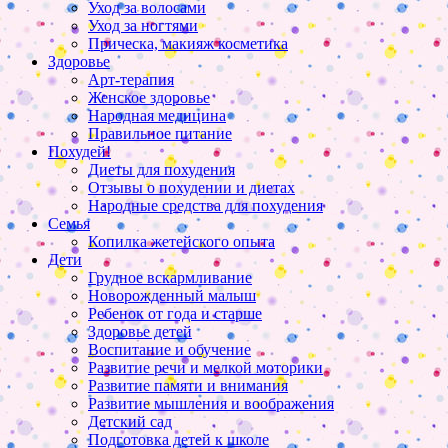
Уход за волосами
Уход за ногтями
Прическа, макияж косметика
Здоровье
Арт-терапия
Женское здоровье
Народная медицина
Правильное питание
Похудей!
Диеты для похудения
Отзывы о похудении и диетах
Народные средства для похудения
Семья
Копилка жетейского опыта
Дети
Грудное вскармливание
Новорожденный малыш
Ребенок от года и старше
Здоровье детей
Воспитание и обучение
Развитие речи и мелкой моторики
Развитие памяти и внимания
Развитие мышления и воображения
Детский сад
Подготовка детей к школе