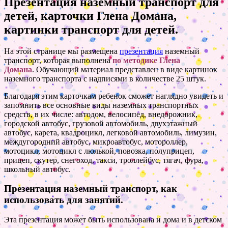
Презентация наземный транспорт для
детей, карточки Глена Домана,
картинки транспорт для детей.
На этой странице мы размещена
презентация
наземный
транспорт, которая выполнена
по методике Глена
Домана
. Обучающий материал представлен в виде картинок
наземного транспорта с надписями в количестве 25 штук.
Благодаря этим карточкам ребенок сможет наглядно увидеть и
запомнить все основные виды наземных транспортных
средств, в их числе: автодом, велосипед, внедорожник,
городской автобус, грузовой автомобиль, двухэтажный
автобус, карета, квадроцикл, легковой автомобиль, лимузин,
междугородний автобус, микроавтобус, мотороллер,
мотоцикл, мотоцикл с люлькой, повозка, полуприцеп,
прицеп, скутер, снегоход, такси, троллейбус, тягач, фура,
школьный автобус.
Презентация наземный транспорт, как
использовать для занятий.
Эта презентация может быть использована и дома и в детском