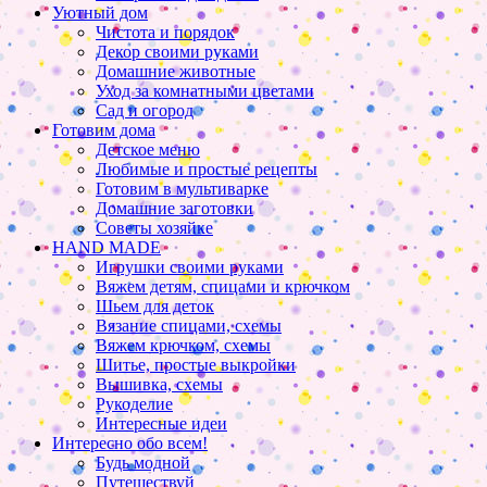
Уютный дом
Чистота и порядок
Декор своими руками
Домашние животные
Уход за комнатными цветами
Сад и огород
Готовим дома
Детское меню
Любимые и простые рецепты
Готовим в мультиварке
Домашние заготовки
Советы хозяйке
HAND MADE
Игрушки своими руками
Вяжем детям, спицами и крючком
Шьем для деток
Вязание спицами, схемы
Вяжем крючком, схемы
Шитье, простые выкройки
Вышивка, схемы
Рукоделие
Интересные идеи
Интересно обо всем!
Будь модной
Путешествуй