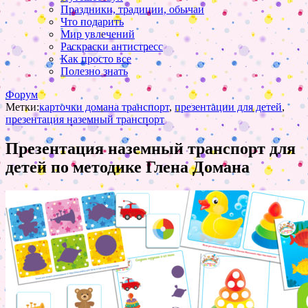
Праздники, традиции, обычаи
Что подарить
Мир увлечений
Раскраски антистресс
Как просто все
Полезно знать
Форум
Метки:
карточки домана транспорт
,
презентации для детей
,
презентация наземный транспорт
Презентация наземный транспорт для
детей по методике Глена Домана