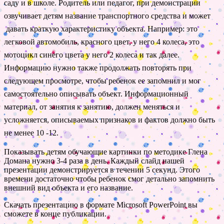
саду и в школе.
Родитель или педагог, при демонстрации
озвучивает детям название транспортного средства и может
давать краткую характеристику объекта. Например: это
легковой автомобиль, красного цвет, у него 4 колеса, это
мотоцикл синего цвета у него 2 колеса и так далее.
Информацию нужно также продолжать повторять при
следующем просмотре, чтобы ребенок ее запомнил и мог
самостоятельно описывать объект. Информационный
материал, от занятия к занятию, должен меняться и
усложняется, описываемых признаков и фактов должно быть
не менее 10 -12.
Показывать детям обучающие картинки по методике Глена
Домана нужно 3-4 раза в день. Каждый слайд нашей
презентации демонстрируется в течении 5 секунд. Этого
времени достаточно чтобы ребенок смог детально запомнить
внешний вид объекта и его название.
Скачать презентацию в формате Microsoft PowerPoint вы
сможете в конце публикации.