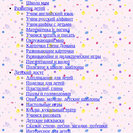
Школа мам
Развитие детей
Учим английский язык
Учим русский алфавит
Учим цифры с детьми
Математика и логика
Учимся читать и писать
Окружающий мир
Карточки Глена Домана
Развивающие карточки
Развивающие и дидактические игры
Презентации и видео
Полезное к школе, шаблоны
Детский досуг
Аппликации для детей
Поделки для детей
Пластилин, глина
Пазлы и головоломки
Оригами, модели, детские шаблоны
Настольные игры
Куклы, кукольный театр
Учимся рисовать
Детские раскраски
Сказки, стихи, песни, загадки, потешки
Интересное для детей