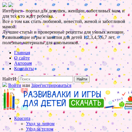
Интернет - портал для девушек, женщин, заботливых мам, и
для тех кто ждет ребенка.
Все о том как стать любимой, невестой, женой и заботливой
мамой.
Лучшие статьи и проверенные рецепты для умных женщин.
Развивающие игры и занятия для детей 1,2,3,4,5,6,7 лет,
полезные материалы для школьников.
Главная
О сайте
Авторам
Контакты
НайтИ:
Войти
или
Зарегистрироваться
Красота
Уход за лицом
Уход за телом