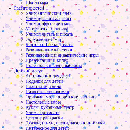
Школа мам
Развитие детей
Учим английский язык
Учим русский алфавит
Учим цифры с детьми
Математика и логика
Учимся читать и писать
Окружающий мир
Карточки Глена Домана
Развивающие карточки
Развивающие и дидактические игры
Презентации и видео
Полезное к школе, шаблоны
Детский досуг
Аппликации для детей
Поделки для детей
Пластилин, глина
Пазлы и головоломки
Оригами, модели, детские шаблоны
Настольные игры
Куклы, кукольный театр
Учимся рисовать
Детские раскраски
Сказки, стихи, песни, загадки, потешки
Интересное для детей