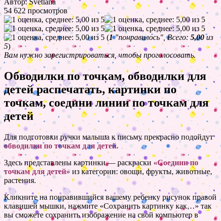
Автор: Svetlana
54 622 просмотров
(
1
"понравилось", Всего:
5,00
из
5
)
Вам нужно зарегистрироваться, чтобы проголосовать.
Обводилки по точкам, обводилки для
детей распечатать, картинки по
точкам, соедини линии по точкам для
детей
Для подготовки ручки малыша к письму прекрасно подойдут
обводилки по точкам для детей.
Здесь представлены картинки — раскраски
«Соедини по
точкам для детей»
из категории: овощи, фрукты, животные,
растения.
Кликните на понравившийся вашему ребенку рисунок правой
клавишей мышки, нажмите «Сохранить картинку как…» так
вы сможете сохранить изображение на свой компьютер в