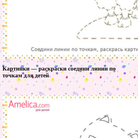
Картинки — раскраски соедини линии по
точкам для детей