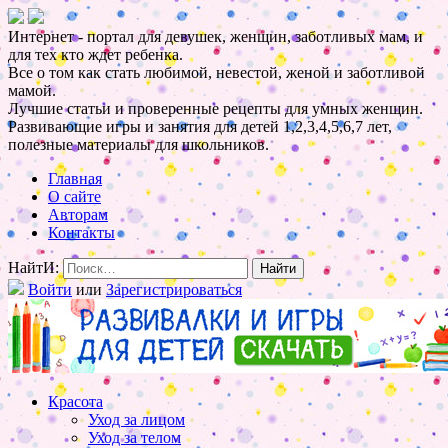
Интернет - портал для девушек, женщин, заботливых мам, и
для тех кто ждет ребенка.
Все о том как стать любимой, невестой, женой и заботливой
мамой.
Лучшие статьи и проверенные рецепты для умных женщин.
Развивающие игры и занятия для детей 1,2,3,4,5,6,7 лет,
полезные материалы для школьников.
Главная
О сайте
Авторам
Контакты
НайтИ:
Войти
или
Зарегистрироваться
Красота
Уход за лицом
Уход за телом