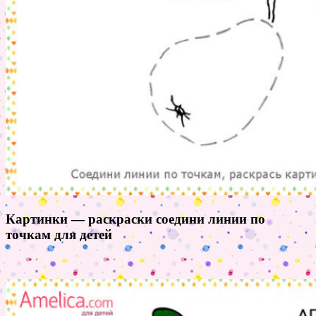
Картинки — раскраски соедини линии по
точкам для детей