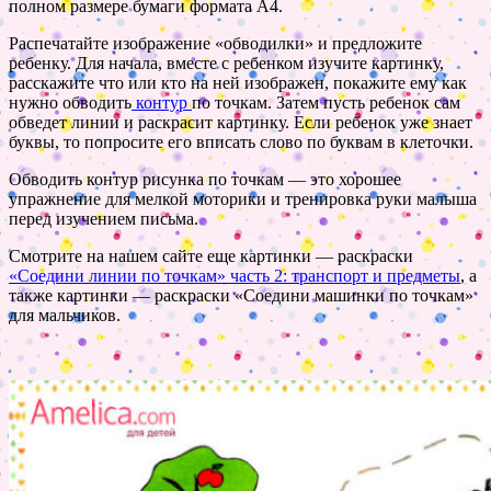
полном размере бумаги формата А4.
Распечатайте изображение «обводилки» и предложите
ребенку. Для начала, вместе с ребенком изучите картинку,
расскажите что или кто на ней изображен, покажите ему как
нужно обводить
контур
по точкам. Затем пусть ребенок сам
обведет линии и раскрасит картинку. Если ребенок уже знает
буквы, то попросите его вписать слово по буквам в клеточки.
Обводить контур рисунка по точкам — это хорошее
упражнение для мелкой моторики и тренировка руки малыша
перед изучением письма.
Смотрите на нашем сайте еще картинки — раскраски
«Соедини линии по точкам» часть 2: транспорт и предметы
, а
также картинки — раскраски «Соедини машинки по точкам»
для мальчиков.