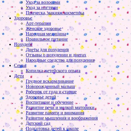
Уход за волосами
Уход за ногтями
Прическа, макияж косметика
Здоровье
Арт-терапия
Женское здоровье
Народная медицина
Правильное питание
Похудей!
Диеты для похудения
Отзывы о похудении и диетах
Народные средства для похудения
Семья
Копилка жетейского опыта
Дети
Грудное вскармливание
Новорожденный малыш
Ребенок от года и старше
Здоровье детей
Воспитание и обучение
Развитие речи и мелкой моторики
Развитие памяти и внимания
Развитие мышления и воображения
Детский сад
Подготовка детей к школе