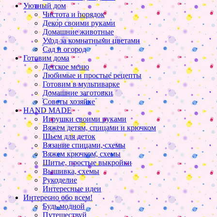
Уютный дом
Чистота и порядок
Декор своими руками
Домашние животные
Уход за комнатными цветами
Сад и огород
Готовим дома
Детское меню
Любимые и простые рецепты
Готовим в мультиварке
Домашние заготовки
Советы хозяйке
HAND MADE
Игрушки своими руками
Вяжем детям, спицами и крючком
Шьем для деток
Вязание спицами, схемы
Вяжем крючком, схемы
Шитье, простые выкройки
Вышивка, схемы
Рукоделие
Интересные идеи
Интересно обо всем!
Будь модной
Путешествуй