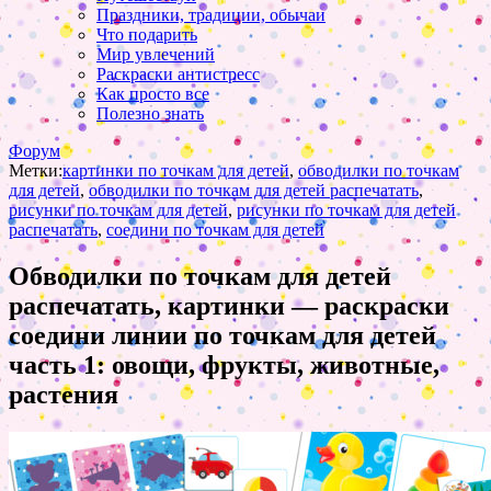
Праздники, традиции, обычаи
Что подарить
Мир увлечений
Раскраски антистресс
Как просто все
Полезно знать
Форум
Метки:
картинки по точкам для детей
,
обводилки по точкам
для детей
,
обводилки по точкам для детей распечатать
,
рисунки по точкам для детей
,
рисунки по точкам для детей
распечатать
,
соедини по точкам для детей
Обводилки по точкам для детей
распечатать, картинки — раскраски
соедини линии по точкам для детей
часть 1: овощи, фрукты, животные,
растения