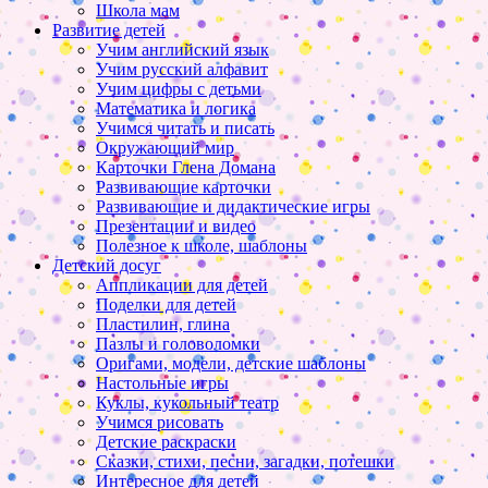
Школа мам
Развитие детей
Учим английский язык
Учим русский алфавит
Учим цифры с детьми
Математика и логика
Учимся читать и писать
Окружающий мир
Карточки Глена Домана
Развивающие карточки
Развивающие и дидактические игры
Презентации и видео
Полезное к школе, шаблоны
Детский досуг
Аппликации для детей
Поделки для детей
Пластилин, глина
Пазлы и головоломки
Оригами, модели, детские шаблоны
Настольные игры
Куклы, кукольный театр
Учимся рисовать
Детские раскраски
Сказки, стихи, песни, загадки, потешки
Интересное для детей