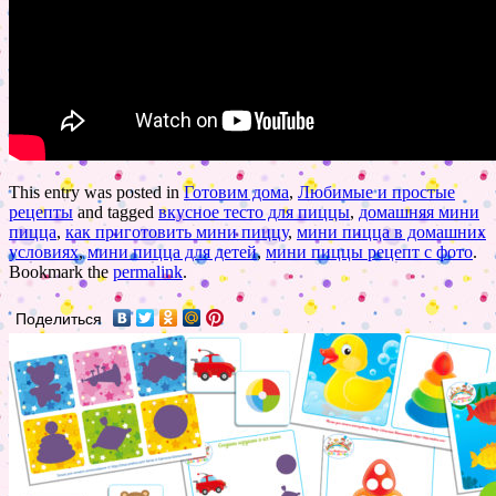
This entry was posted in
Готовим дома
,
Любимые и простые
рецепты
and tagged
вкусное тесто для пиццы
,
домашняя мини
пицца
,
как приготовить мини пиццу
,
мини пицца в домашних
условиях
,
мини пицца для детей
,
мини пиццы рецепт с фото
.
Bookmark the
permalink
.
Поделиться