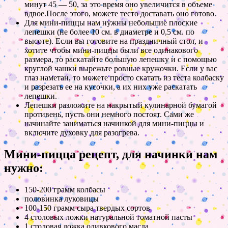
минут 45 — 50, за это время оно увеличится в объеме
вдвое.После этого, можете тесто доставать оно готово.
Для мини-пиццы нам нужны небольшие плоские
лепешки (не более 10 см. в диаметре и 0,5 см. по
высоте). Если вы готовите на праздничный стол, и
хотите чтобы мини-пиццы были все одинакового
размера, то раскатайте большую лепешку и с помощью
круглой чашки вырежьте ровные кружочки. Если у вас
глаз наметан, то можете просто скатать из теста колбаску
и разрезать ее на кусочки, а их них уже раскатать
лепешки.
Лепешки разложите на накрытый кулинарной бумагой
противень, пусть они немного постоят. Сами же
начинайте заниматься начинкой для мини-пиццы и
включите духовку для разогрева.
Мини-пицца рецепт, для начинки нам
нужно:
150-200 грамм колбасы
половинка луковицы
100-150 грамм сыра твердых сортов
4 столовых ложки натуральной томатной пасты
1 столовая ложка оливкового масла