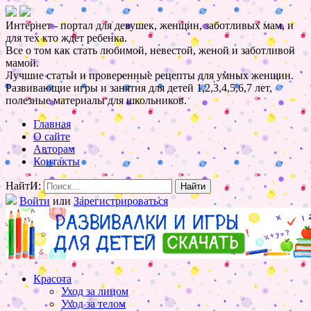
Интернет - портал для девушек, женщин, заботливых мам, и
для тех кто ждет ребенка.
Все о том как стать любимой, невестой, женой и заботливой
мамой.
Лучшие статьи и проверенные рецепты для умных женщин.
Развивающие игры и занятия для детей 1,2,3,4,5,6,7 лет,
полезные материалы для школьников.
Главная
О сайте
Авторам
Контакты
НайтИ:
Войти
или
Зарегистрироваться
Красота
Уход за лицом
Уход за телом