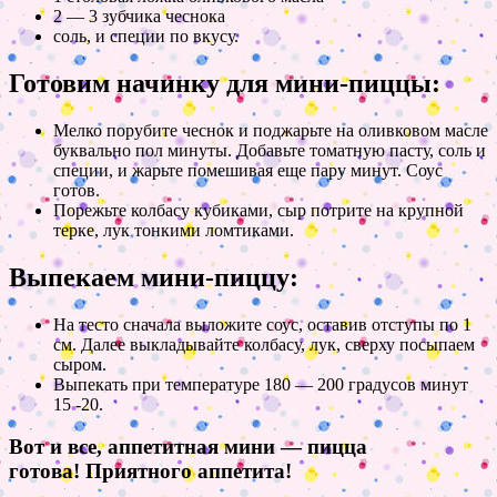
2 — 3 зубчика чеснока
соль, и специи по вкусу.
Готовим начинку для мини-пиццы:
Мелко порубите чеснок и поджарьте на оливковом масле
буквально пол минуты. Добавьте томатную пасту, соль и
специи, и жарьте помешивая еще пару минут. Соус
готов.
Порежьте колбасу кубиками, сыр потрите на крупной
терке, лук тонкими ломтиками.
Выпекаем мини-пиццу:
На тесто сначала выложите соус, оставив отступы по 1
см. Далее выкладывайте колбасу, лук, сверху посыпаем
сыром.
Выпекать при температуре 180 — 200 градусов минут
15 -20.
Вот и все, аппетитная мини — пицца
готова! Приятного аппетита!