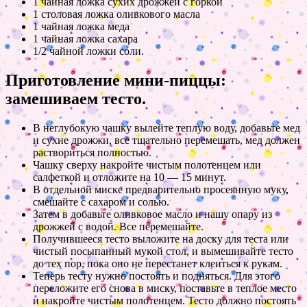
1 чайная ложка сухих дрожжей с горкой
1 столовая ложка оливкового масла
1 чайная ложка меда
1 чайная ложка сахара
1/2 чайной ложки соли.
Приготовление мини-пиццы:
замешиваем тесто.
В неглубокую чашку вылейте теплую воду, добавьте мед
и сухие дрожжи, все тщательно перемешать, мед должен
раствориться полностью.
Чашку сверху накройте чистым полотенцем или
салфеткой и отложите на 10 — 15 минут.
В отдельной миске предварительно просеянную муку,
смешайте с сахаром и солью.
Затем в добавьте оливковое масло и нашу опару из
дрожжей с водой. Все перемешайте.
Получившееся тесто выложите на доску для теста или
чистый посыпанный мукой стол, и вымешивайте тесто
до тех пор, пока оно не перестанет клеиться к рукам.
Теперь тесту нужно постоять и подняться. Для этого
переложите его снова в миску, поставьте в теплое место
и накройте чистым полотенцем. Тесто должно постоять