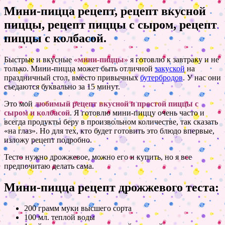
Мини-пицца рецепт, рецепт вкусной
пиццы, рецепт пиццы с сыром, рецепт
пиццы с колбасой.
Быстрые и вкусные
«мини-пиццы»
я готовлю к завтраку и не
только. Мини-пицца может быть отличной
закуской
на
праздничный стол, вместо привычных
бутербродов
. У нас они
съедаются буквально за 15 минут.
Это мой
любимый рецепт вкусной и простой пиццы с
сыром и колбасой
. Я готовлю мини-пиццу очень часто и
всегда продукты беру в произвольном количестве, так сказать
«на глаз». Но для тех, кто будет готовить это блюдо впервые,
изложу рецепт подробно.
Тесто нужно дрожжевое, можно его и купить, но я все
предпочитаю делать сама.
Мини-пицца рецепт дрожжевого теста:
200 грамм муки высшего сорта
100 мл. теплой воды