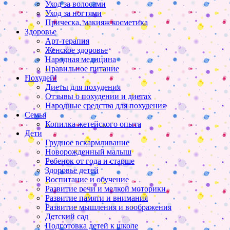
Уход за волосами
Уход за ногтями
Прическа, макияж косметика
Здоровье
Арт-терапия
Женское здоровье
Народная медицина
Правильное питание
Похудей!
Диеты для похудения
Отзывы о похудении и диетах
Народные средства для похудения
Семья
Копилка жетейского опыта
Дети
Грудное вскармливание
Новорожденный малыш
Ребенок от года и старше
Здоровье детей
Воспитание и обучение
Развитие речи и мелкой моторики
Развитие памяти и внимания
Развитие мышления и воображения
Детский сад
Подготовка детей к школе