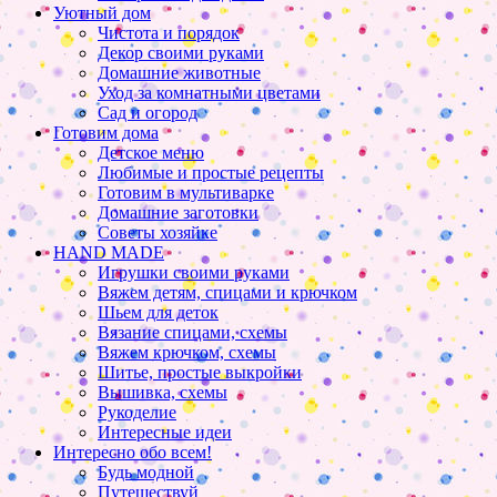
Уютный дом
Чистота и порядок
Декор своими руками
Домашние животные
Уход за комнатными цветами
Сад и огород
Готовим дома
Детское меню
Любимые и простые рецепты
Готовим в мультиварке
Домашние заготовки
Советы хозяйке
HAND MADE
Игрушки своими руками
Вяжем детям, спицами и крючком
Шьем для деток
Вязание спицами, схемы
Вяжем крючком, схемы
Шитье, простые выкройки
Вышивка, схемы
Рукоделие
Интересные идеи
Интересно обо всем!
Будь модной
Путешествуй