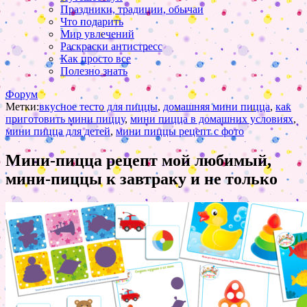
Праздники, традиции, обычаи
Что подарить
Мир увлечений
Раскраски антистресс
Как просто все
Полезно знать
Форум
Метки:
вкусное тесто для пиццы
,
домашняя мини пицца
,
как
приготовить мини пиццу
,
мини пицца в домашних условиях
,
мини пицца для детей
,
мини пиццы рецепт с фото
Мини-пицца рецепт мой любимый,
мини-пиццы к завтраку и не только