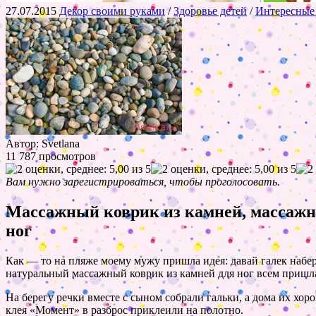
27.07.2015
Декор своими руками
/
Здоровье детей
/
Интересные
Автор: Svetlana
11 787 просмотров
Вам нужно зарегистрироваться, чтобы проголосовать.
Массажный коврик из камней, массажны
ног
Как — то на пляже моему мужу пришла идея: давай галек набер
натуральный массажный коврик из камней для ног всем пришлась
На берегу речки вместе с сыном собрали гальки, а дома их хо
клея «Момент» в разброс приклеили на полотно.