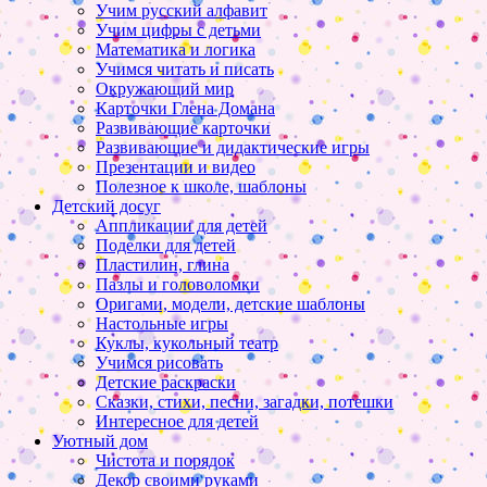
Учим русский алфавит
Учим цифры с детьми
Математика и логика
Учимся читать и писать
Окружающий мир
Карточки Глена Домана
Развивающие карточки
Развивающие и дидактические игры
Презентации и видео
Полезное к школе, шаблоны
Детский досуг
Аппликации для детей
Поделки для детей
Пластилин, глина
Пазлы и головоломки
Оригами, модели, детские шаблоны
Настольные игры
Куклы, кукольный театр
Учимся рисовать
Детские раскраски
Сказки, стихи, песни, загадки, потешки
Интересное для детей
Уютный дом
Чистота и порядок
Декор своими руками