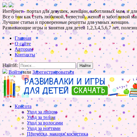
Интернет - портал для девушек, женщин, заботливых мам, и для
Все о том как стать любимой, невестой, женой и заботливой ма
Лучшие статьи и проверенные рецепты для умных женщин.
Развивающие игры и занятия для детей 1,2,3,4,5,6,7 лет, полез
Главная
О сайте
Авторам
Контакты
НайтИ:
Войти
или
Зарегистрироваться
Красота
Уход за лицом
Уход за телом
Уход за волосами
Уход за ногтями
Прическа, макияж косметика