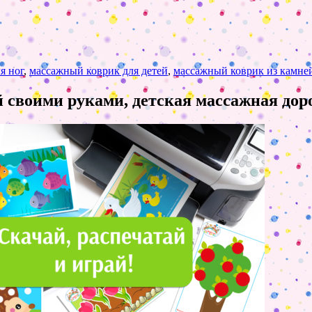
я ног
,
массажный коврик для детей
,
массажный коврик из камне
 своими руками, детская массажная доро