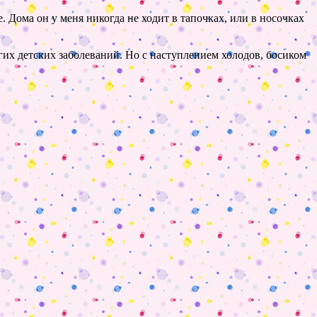
 Дома он у меня никогда не ходит в тапочках, или в носочках
их детских заболеваний. Но с наступлением холодов, босиком