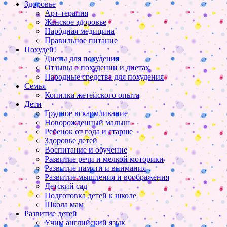
Здоровье
Арт-терапия
Женское здоровье
Народная медицина
Правильное питание
Похудей!
Диеты для похудения
Отзывы о похудении и диетах
Народные средства для похудения
Семья
Копилка жетейского опыта
Дети
Грудное вскармливание
Новорожденный малыш
Ребенок от года и старше
Здоровье детей
Воспитание и обучение
Развитие речи и мелкой моторики
Развитие памяти и внимания
Развитие мышления и воображения
Детский сад
Подготовка детей к школе
Школа мам
Развитие детей
Учим английский язык