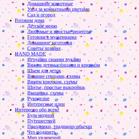
Домашние животные
Уход за комнатными цветами
Сад и огород
Готовим дома
Детское меню
Любимые и простые рецепты
Готовим в мультиварке
Домашние заготовки
Советы хозяйке
HAND MADE
Игрушки своими руками
Вяжем детям, спицами и крючком
Шьем для деток
Вязание спицами, схемы
Вяжем крючком, схемы
Шитье, простые выкройки
Вышивка, схемы
Рукоделие
Интересные идеи
Интересно обо всем!
Будь модной
Путешествуй
Праздники, традиции, обычаи
Что подарить
Мир увлечений