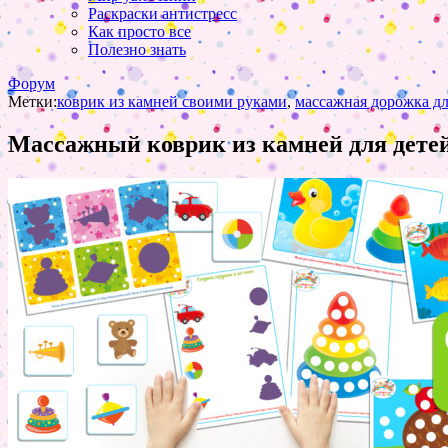
Раскраски антистресс
Как просто все
Полезно знать
Форум
Метки:
коврик из камней своими руками
,
массажная дорожка дл
Массажный коврик из камней для детей