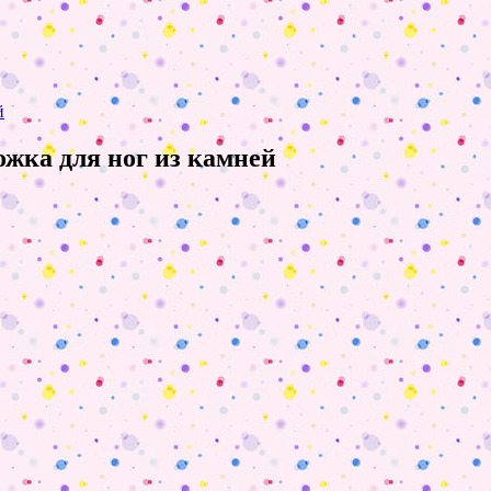
й
жка для ног из камней