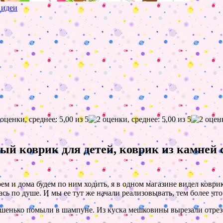
 идеи
й коврик для детей, коврик из камней 
ем и дома будем по ним ходить, я в одном магазине видел коврик
 по душе. И мы ее тут же начали реализовывать, тем более что о
рошенько помыли в шампуне. Из куска мешковины вырезали отрезо