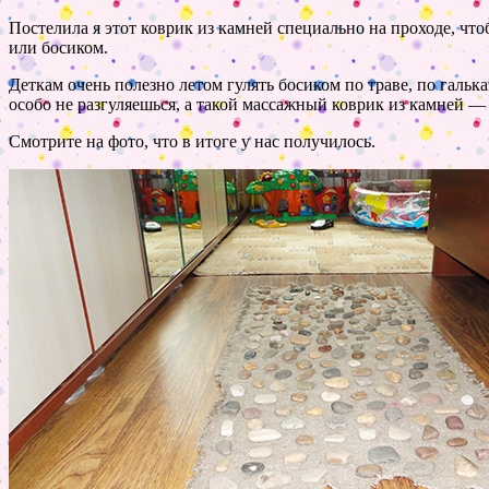
Постелила я этот коврик из камней специально на проходе, что
или босиком.
Деткам очень полезно летом гулять босиком по траве, по галь
особо не разгуляешься, а такой массажный коврик из камней — э
Смотрите на фото, что в итоге у нас получилось.