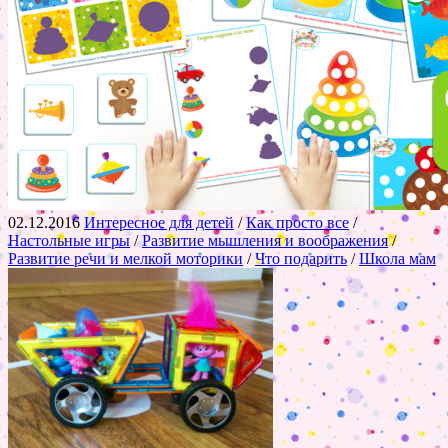
02.12.2016
Интересное для детей
/
Как просто все
/
Настольные игры
/
Развитие мышления и воображения
/
Развитие речи и мелкой моторики
/
Что подарить
/
Школа мам