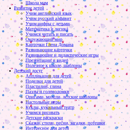
Школа мам
Развитие детей
Учим английский язык
Учим русский алфавит
Учим цифры с детьми
Математика и логика
Учимся читать и писать
Окружающий мир
Карточки Глена Домана
Развивающие карточки
Развивающие и дидактические игры
Презентации и видео
Полезное к школе, шаблоны
Детский досуг
Аппликации для детей
Поделки для детей
Пластилин, глина
Пазлы и головоломки
Оригами, модели, детские шаблоны
Настольные игры
Куклы, кукольный театр
Учимся рисовать
Детские раскраски
Сказки, стихи, песни, загадки, потешки
Интересное для детей