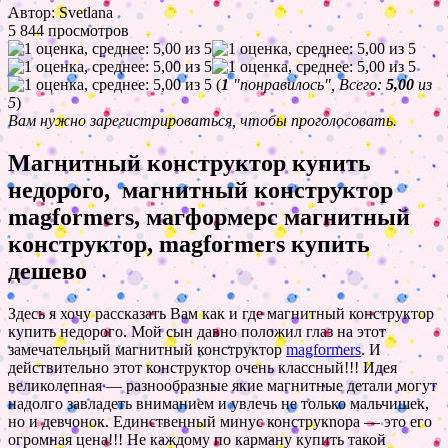
Автор: Svetlana
5 844 просмотров
(
1
"понравилось", Всего:
5,00
из
5
)
Вам нужно зарегистрироваться, чтобы проголосовать.
Магнитный конструктор купить
недорого, магнитный конструктор
magformers, магформерс магнитный
конструктор, magformers купить
дешево
Здесь я хочу рассказать Вам как и где магнитный конструктор
купить недорого. Мой сын давно положил глаз на этот
замечательный магнитный конструктор
magformers
. И
действительно этот конструктор очень классный!!! Идея
великолепная — разнообразные якие магнитные детали могут
надолго завладеть вниманием и увлечь не только мальчишек,
но и девчонок. Единственный минус конструкnора — это его
огромная цена!!! Не каждому по карману купить такой