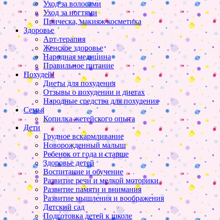
Уход за волосами
Уход за ногтями
Прическа, макияж косметика
Здоровье
Арт-терапия
Женское здоровье
Народная медицина
Правильное питание
Похудей!
Диеты для похудения
Отзывы о похудении и диетах
Народные средства для похудения
Семья
Копилка жетейского опыта
Дети
Грудное вскармливание
Новорожденный малыш
Ребенок от года и старше
Здоровье детей
Воспитание и обучение
Развитие речи и мелкой моторики
Развитие памяти и внимания
Развитие мышления и воображения
Детский сад
Подготовка детей к школе