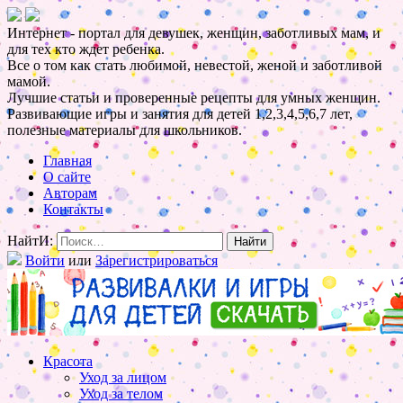
Интернет - портал для девушек, женщин, заботливых мам, и
для тех кто ждет ребенка.
Все о том как стать любимой, невестой, женой и заботливой
мамой.
Лучшие статьи и проверенные рецепты для умных женщин.
Развивающие игры и занятия для детей 1,2,3,4,5,6,7 лет,
полезные материалы для школьников.
Главная
О сайте
Авторам
Контакты
НайтИ:
Войти
или
Зарегистрироваться
Красота
Уход за лицом
Уход за телом