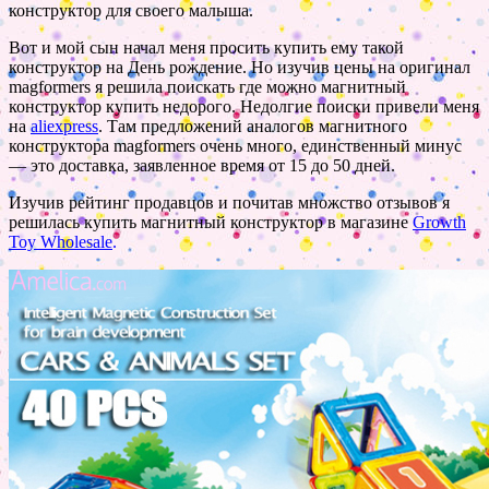
конструктор для своего малыша.
Вот и мой сын начал меня просить купить ему такой
конструктор на День рождение. Но изучив цены на оригинал
magformers я решила поискать где можно магнитный
конструктор купить недорого. Недолгие поиски привели меня
на
aliexpress
. Там предложений аналогов магнитного
конструктора magformers очень много, единственный минус
— это доставка, заявленное время от 15 до 50 дней.
Изучив рейтинг продавцов и почитав множство отзывов я
решилась купить магнитный конструктор в магазине
Growth
Toy Wholesale
.