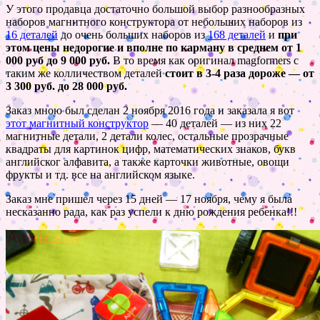
У этого продавца достаточно большой выбор разнообразных
наборов магнитного конструктора от небольших наборов из
16 деталей
до очень больших наборов из
168 деталей
и
при
этом цены недорогие и вполне по карману в среднем от 1
000 руб до 9 000 руб.
В то время как оригинал magformers с
таким же колличеством деталей
стоит в 3-4 раза дороже — от
3 300 руб. до 28 000 руб.
Заказ мною был сделан 2 ноября 2016 года и заказала я вот
этот магнитный конструктор
— 40 деталей — из них 22
магнитные детали, 2 детали колес, остальные прозрачные
квадраты для картинок цифр, математических знаков, букв
английског алфавита, а также карточки животные, овощи
фрукты и тд. все на английском языке.
Заказ мне пришел через 15 дней — 17 ноября, чему я была
несказанно рада, как раз успели к дню рождения ребенка!!!