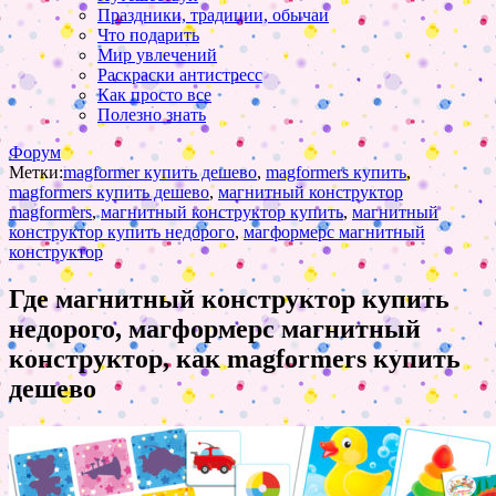
Праздники, традиции, обычаи
Что подарить
Мир увлечений
Раскраски антистресс
Как просто все
Полезно знать
Форум
Метки:
magformer купить дешево
,
magformers купить
,
magformers купить дешево
,
магнитный конструктор
magformers
,
магнитный конструктор купить
,
магнитный
конструктор купить недорого
,
магформерс магнитный
конструктор
Где магнитный конструктор купить
недорого, магформерс магнитный
конструктор, как magformers купить
дешево