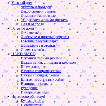
Уютный дом
Чистота и порядок
Декор своими руками
Домашние животные
Уход за комнатными цветами
Сад и огород
Готовим дома
Детское меню
Любимые и простые рецепты
Готовим в мультиварке
Домашние заготовки
Советы хозяйке
HAND MADE
Игрушки своими руками
Вяжем детям, спицами и крючком
Шьем для деток
Вязание спицами, схемы
Вяжем крючком, схемы
Шитье, простые выкройки
Вышивка, схемы
Рукоделие
Интересные идеи
Интересно обо всем!
Будь модной
Путешествуй