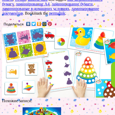
бумагу
,
ламинирование А4
,
ламинирование бумаги
,
ламинирование в домашних условиях
,
ламинирование
документов
. Bookmark the
permalink
.
Поделиться
Похожие записи: