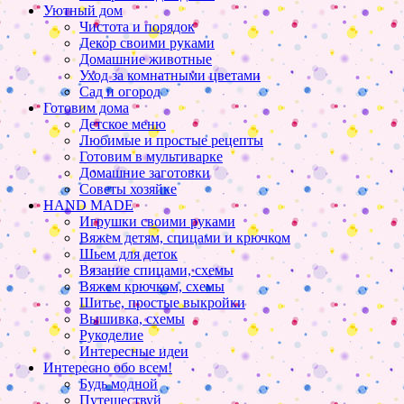
Уютный дом
Чистота и порядок
Декор своими руками
Домашние животные
Уход за комнатными цветами
Сад и огород
Готовим дома
Детское меню
Любимые и простые рецепты
Готовим в мультиварке
Домашние заготовки
Советы хозяйке
HAND MADE
Игрушки своими руками
Вяжем детям, спицами и крючком
Шьем для деток
Вязание спицами, схемы
Вяжем крючком, схемы
Шитье, простые выкройки
Вышивка, схемы
Рукоделие
Интересные идеи
Интересно обо всем!
Будь модной
Путешествуй