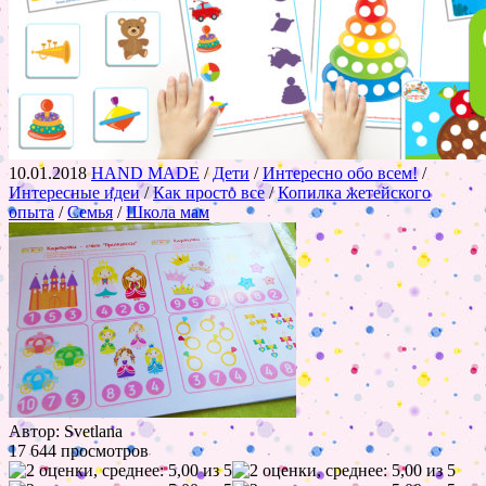
10.01.2018
HAND MADE
/
Дети
/
Интересно обо всем!
/
Интересные идеи
/
Как просто все
/
Копилка жетейского
опыта
/
Семья
/
Школа мам
Автор: Svetlana
17 644 просмотров