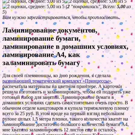
(
2
"понравилось", Всего:
5,00
из
5
)
Вам нужно зарегистрироваться, чтобы проголосовать.
Ламинирование документов,
ламинирование бумаги,
ламинирование в домашних условиях,
ламинирование А4, как
заламинировать бумагу
Для своей племянницы, ко дню рождения, я сделала
развивающий тематический комплект «Принцессы»
,
распечатала материалы на цветном принтере. А карточки
решила изготовить и заламинировать, чтобы ей подарить уже
готовый набор для занятий. Ламинирование бумаги в
домашних условиях сделать самостоятельно очень просто. В
обычном отделе канцтоваров я купила термоклеевую пленку
всего за 25 руб. В этом вроде на первый взгляд небольшом
рулоне целых 1,5 метра пленки, такого количества хватит на
ламинирование достаточно большого количества бумаги А4,
мне хватило заламинировать 12 листов еще и осталось.