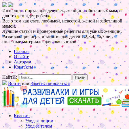
Интернет - портал для девушек, женщин, заботливых мам, и
для тех кто ждет ребенка.
Все о том как стать любимой, невестой, женой и заботливой
мамой.
Лучшие статьи и проверенные рецепты для умных женщин.
Развивающие игры и занятия для детей 1,2,3,4,5,6,7 лет,
полезные материалы для школьников.
Главная
О сайте
Авторам
Контакты
НайтИ:
Войти
или
Зарегистрироваться
Красота
Уход за лицом
Уход за телом