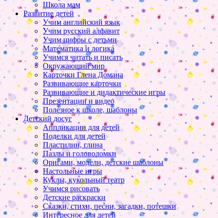
Школа мам
Развитие детей
Учим английский язык
Учим русский алфавит
Учим цифры с детьми
Математика и логика
Учимся читать и писать
Окружающий мир
Карточки Глена Домана
Развивающие карточки
Развивающие и дидактические игры
Презентации и видео
Полезное к школе, шаблоны
Детский досуг
Аппликации для детей
Поделки для детей
Пластилин, глина
Пазлы и головоломки
Оригами, модели, детские шаблоны
Настольные игры
Куклы, кукольный театр
Учимся рисовать
Детские раскраски
Сказки, стихи, песни, загадки, потешки
Интересное для детей