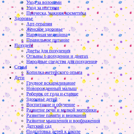
Уход за волосами
Уход за ногтями
Прическа, макияж косметика
Здоровье
Арт-терапия
Женское здоровье
Народная медицина
Правильное питание
Похудей!
Диеты для похудения
Отзывы о похудении и диетах
Народные средства для похудения
Семья
Копилка жетейского опыта
Дети
Грудное вскармливание
Новорожденный малыш
Ребенок от года и старше
Здоровье детей
Воспитание и обучение
Развитие речи и мелкой моторики
Развитие памяти и внимания
Развитие мышления и воображения
Детский сад
Подготовка детей к школе