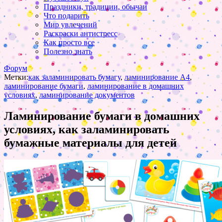
Праздники, традиции, обычаи
Что подарить
Мир увлечений
Раскраски антистресс
Как просто все
Полезно знать
Форум
Метки:
как заламинировать бумагу
,
ламинирование А4
,
ламинирование бумаги
,
ламинирование в домашних
условиях
,
ламинирование документов
Ламинирование бумаги в домашних
условиях, как заламинировать
бумажные материалы для детей