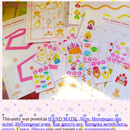
This entry was posted in
HAND MADE
,
Дети
,
Интересно обо
всем!
,
Интересные идеи
,
Как просто все
,
Копилка жетейского
опыта
,
Семья
,
Школа мам
and tagged
как заламинировать