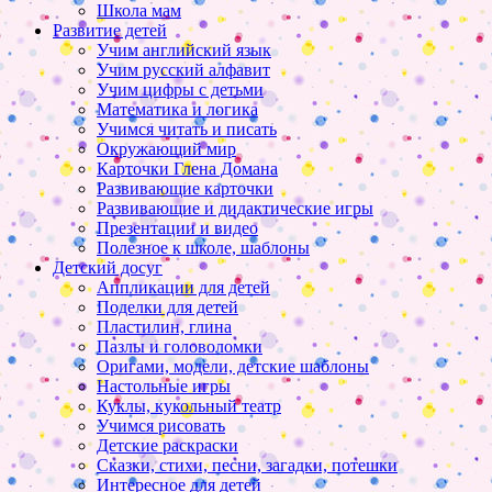
Школа мам
Развитие детей
Учим английский язык
Учим русский алфавит
Учим цифры с детьми
Математика и логика
Учимся читать и писать
Окружающий мир
Карточки Глена Домана
Развивающие карточки
Развивающие и дидактические игры
Презентации и видео
Полезное к школе, шаблоны
Детский досуг
Аппликации для детей
Поделки для детей
Пластилин, глина
Пазлы и головоломки
Оригами, модели, детские шаблоны
Настольные игры
Куклы, кукольный театр
Учимся рисовать
Детские раскраски
Сказки, стихи, песни, загадки, потешки
Интересное для детей