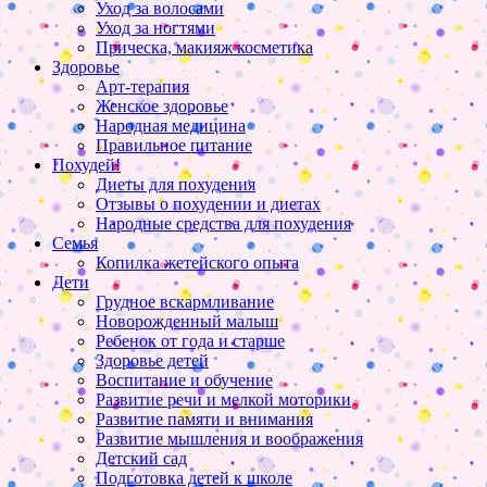
Уход за волосами
Уход за ногтями
Прическа, макияж косметика
Здоровье
Арт-терапия
Женское здоровье
Народная медицина
Правильное питание
Похудей!
Диеты для похудения
Отзывы о похудении и диетах
Народные средства для похудения
Семья
Копилка жетейского опыта
Дети
Грудное вскармливание
Новорожденный малыш
Ребенок от года и старше
Здоровье детей
Воспитание и обучение
Развитие речи и мелкой моторики
Развитие памяти и внимания
Развитие мышления и воображения
Детский сад
Подготовка детей к школе