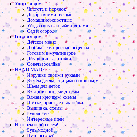
Уютный дом
Чистота и порядок
Декор своими руками
Домашние животные
Уход за комнатными цветами
Сад и огород
Готовим дома
Детское меню
Любимые и простые рецепты
Готовим в мультиварке
Домашние заготовки
Советы хозяйке
HAND MADE
Игрушки своими руками
Вяжем детям, спицами и крючком
Шьем для деток
Вязание спицами, схемы
Вяжем крючком, схемы
Шитье, простые выкройки
Вышивка, схемы
Рукоделие
Интересные идеи
Интересно обо всем!
Будь модной
Путешествуй