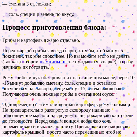
— сметана 3 ст. ложки;
— соль, специи и зелень по вкусу.
Процесс приготовления блюда:
Грибы и картофель я жарю отдельно.
Перед жаркой грибы я всегда варю, хотя бы чтоб минут 5
покипели, так мне спокойнее. Но вы можете этого не делать
(так как в теории
шампиньоны
не нуждаются в варке), а сразу
начинать их готовить.
Режу грибы и лук обжариваю их на сливочном масле, через 10
-15 минут добавляю сметану, соль, специи и оставляю
потушиться на сковороде еще минут 15, затем выключаю.
Получаются очень нежные грибы в сметанном соусе.
Одновременно с этим очищенный картофель режу соломкой.
На предварительно разогретую сковороду наливаю
подсолнечное масло и на среднем огне, обжариваю картофель
до готовности. Перед самым концом добавляю соль,
перемешиваю и выключаю плиту. При жарке я не накрываю
картофель крышкой, просто часто перемешиваю чтоб не