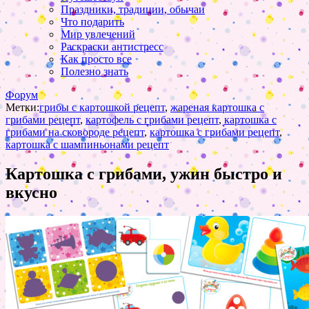
Праздники, традиции, обычаи
Что подарить
Мир увлечений
Раскраски антистресс
Как просто все
Полезно знать
Форум
Метки:
грибы с картошкой рецепт
,
жареная картошка с
грибами рецепт
,
картофель с грибами рецепт
,
картошка с
грибами на сковороде рецепт
,
картошка с грибами рецепт
,
картошка с шампиньонами рецепт
Картошка с грибами, ужин быстро и
вкусно