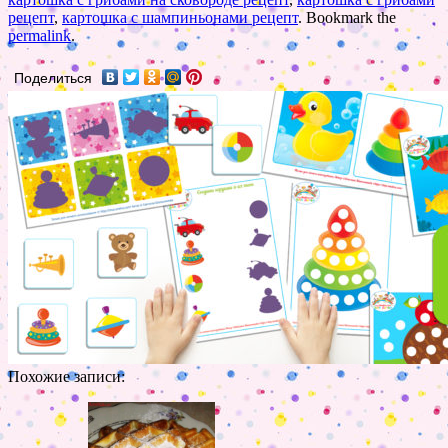
рецепт
,
картошка с шампиньонами рецепт
. Bookmark the
permalink
.
Поделиться
Похожие записи: