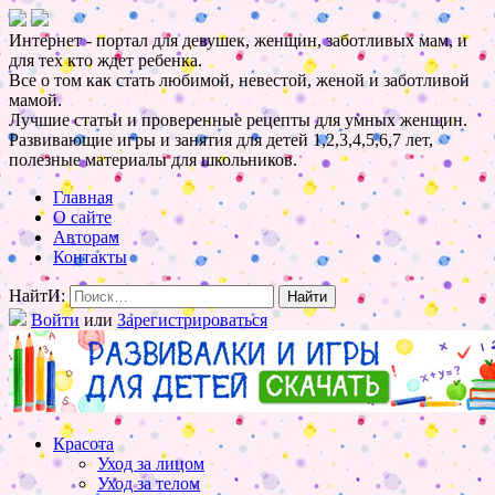
Интернет - портал для девушек, женщин, заботливых мам, и
для тех кто ждет ребенка.
Все о том как стать любимой, невестой, женой и заботливой
мамой.
Лучшие статьи и проверенные рецепты для умных женщин.
Развивающие игры и занятия для детей 1,2,3,4,5,6,7 лет,
полезные материалы для школьников.
Главная
О сайте
Авторам
Контакты
НайтИ:
Войти
или
Зарегистрироваться
Красота
Уход за лицом
Уход за телом