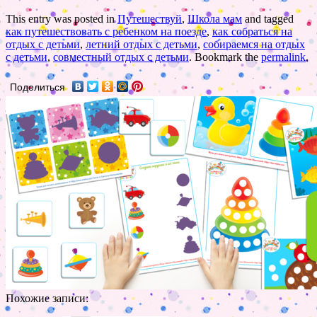
This entry was posted in
Путешествуй
,
Школа мам
and tagged
как путешествовать с ребенком на поезде
,
как собраться на
отдых с детьми
,
летний отдых с детьми
,
собираемся на отдых
с детьми
,
совместный отдых с детьми
. Bookmark the
permalink
.
Поделиться
Похожие записи: