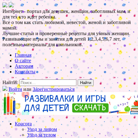
Интернет - портал для девушек, женщин, заботливых мам, и
для тех кто ждет ребенка.
Все о том как стать любимой, невестой, женой и заботливой
мамой.
Лучшие статьи и проверенные рецепты для умных женщин.
Развивающие игры и занятия для детей 1,2,3,4,5,6,7 лет,
полезные материалы для школьников.
Главная
О сайте
Авторам
Контакты
НайтИ:
Войти
или
Зарегистрироваться
Красота
Уход за лицом
Уход за телом