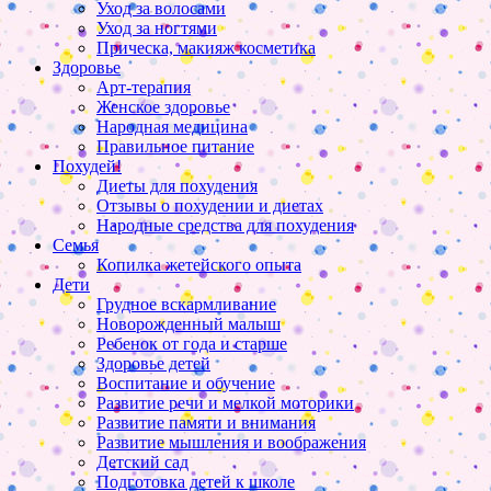
Уход за волосами
Уход за ногтями
Прическа, макияж косметика
Здоровье
Арт-терапия
Женское здоровье
Народная медицина
Правильное питание
Похудей!
Диеты для похудения
Отзывы о похудении и диетах
Народные средства для похудения
Семья
Копилка жетейского опыта
Дети
Грудное вскармливание
Новорожденный малыш
Ребенок от года и старше
Здоровье детей
Воспитание и обучение
Развитие речи и мелкой моторики
Развитие памяти и внимания
Развитие мышления и воображения
Детский сад
Подготовка детей к школе