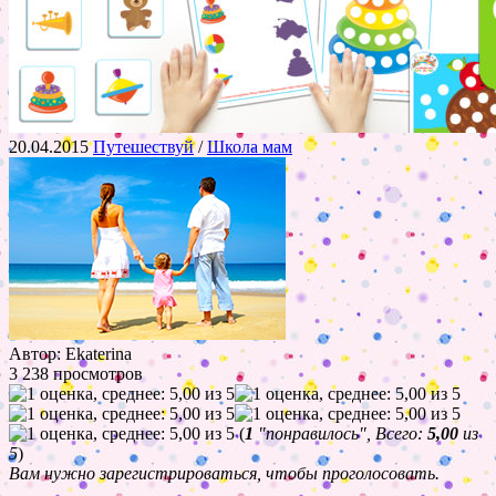
20.04.2015
Путешествуй
/
Школа мам
Автор: Ekaterina
3 238 просмотров
(
1
"понравилось", Всего:
5,00
из
5
)
Вам нужно зарегистрироваться, чтобы проголосовать.