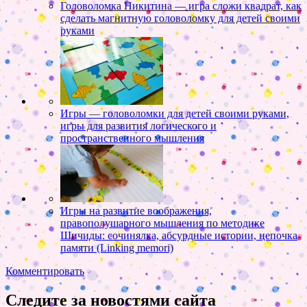
Головоломка Никитина — игра сложи квадрат, как
сделать магнитную головоломку для детей своими
руками
Игры — головоломки для детей своими руками,
игры для развития логического и
пространственного мышления
Игры на развитие воображения,
правополушарного мышления по методике
Шичиды: сочинялка, абсурдные истории, цепочка
памяти (Linking memori)
Комментировать
Следите за новостями сайта