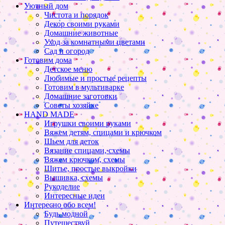
Уютный дом
Чистота и порядок
Декор своими руками
Домашние животные
Уход за комнатными цветами
Сад и огород
Готовим дома
Детское меню
Любимые и простые рецепты
Готовим в мультиварке
Домашние заготовки
Советы хозяйке
HAND MADE
Игрушки своими руками
Вяжем детям, спицами и крючком
Шьем для деток
Вязание спицами, схемы
Вяжем крючком, схемы
Шитье, простые выкройки
Вышивка, схемы
Рукоделие
Интересные идеи
Интересно обо всем!
Будь модной
Путешествуй