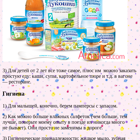
3) Для детей от 2 лет все тоже самое, плюс им можно заказать
простую еду: каши, супы, картофельное пюре и т.д. в вагоне
— ресторане.
Гигиена
1) Для малышей, конечно, берем памперсы с запасом.
2) Как можно больше влажных салфеток (чем больше, тем
лучше, поверьте моему опыту в поезде их никогда много
не бывает). Они просто не заменимы в дороге.
3) Гигиенические принадлежности: жидкое мыло, зубная