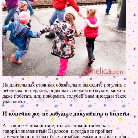
На длительных стоянках обязательно выходите погулять с
ребенком по перрону, подышать свежим воздухом, можно
даже побегать или покормить голубей (нам иногда и такое
удавалось).
И конечно же, не забудьте документы и билеты.
А главное «спокойствие, только спокойствие», как
говорил знаменитый Карлосон, и тогда все пройдет
замечательно и отдых будет незабываемым и для вас и для