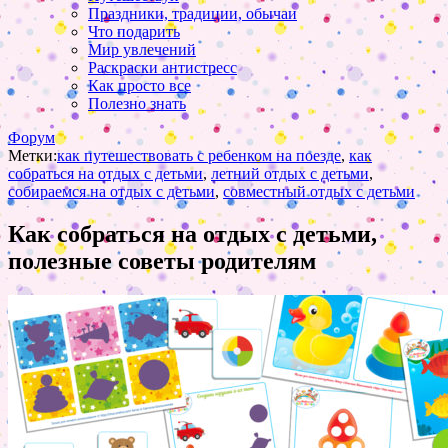
Праздники, традиции, обычаи
Что подарить
Мир увлечений
Раскраски антистресс
Как просто все
Полезно знать
Форум
Метки:
как путешествовать с ребенком на поезде
,
как
собраться на отдых с детьми
,
летний отдых с детьми
,
собираемся на отдых с детьми
,
совместный отдых с детьми
Как собраться на отдых с детьми,
полезные советы родителям