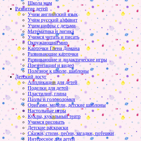
Школа мам
Развитие детей
Учим английский язык
Учим русский алфавит
Учим цифры с детьми
Математика и логика
Учимся читать и писать
Окружающий мир
Карточки Глена Домана
Развивающие карточки
Развивающие и дидактические игры
Презентации и видео
Полезное к школе, шаблоны
Детский досуг
Аппликации для детей
Поделки для детей
Пластилин, глина
Пазлы и головоломки
Оригами, модели, детские шаблоны
Настольные игры
Куклы, кукольный театр
Учимся рисовать
Детские раскраски
Сказки, стихи, песни, загадки, потешки
Интересное для детей