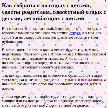
Как собраться на отдых с детьми,
советы родителям, совместный отдых с
детьми, летний отдых с детьми
Вот и настал этот замечательный период времени, когда мы —
взрослые начинаем планировать летний
отпуск
и о том, как
собраться на отдых с детьми, мы хотим поговорить в этой
публикации.
В зависимости от того в каком месяце будет отпуск, у нас
подготовка «стартует» уже в апреле — мае. Сначала выбираем
место, куда мы отправимся отдыхать. А когда пункт
назначения выбран и определились с «местом дислокации»,
начинаем потихоньку готовиться к поездке.
Так как вид транспорта, на котором мы будем добираться до
места отдыха даже не обсуждается —
у нас это всегда поезд
, я
начинаю размышлять о том как обеспечить комфорт детей в
дороге.
Лично мои дети очень любят путешествовать, и не важно на
машине или на поезде. Однако как ребенок перенесет дорогу,
а на поезде это не меньше 2 дней, во многом зависит