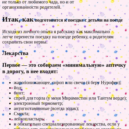
не только от любимого чада, но и от
организованности родителей.
Итак, как
подготовится к поездке с детьми на поезде
Исходя из личного опыта я расскажу как максимально
легче перенести поездку на поезде ребенку, а родителям
сохранить свои нервы.
Лекарства
Первое — это собираем «минимальную» аптечку
в дорогу, в нее входят:
жаропонижающее, сироп или свечи (я беру Нурофен);
йод;
бинт;
спрей для горла (у меня Мирамистин или Тантум верде);
электронный термометр;
антигистаминные (всегда зодак);
Смекта;
лейкопластырь;
и обязательно специализированные лекарства, если у