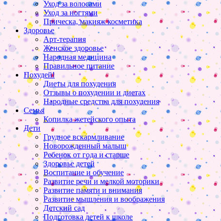
Уход за волосами
Уход за ногтями
Прическа, макияж косметика
Здоровье
Арт-терапия
Женское здоровье
Народная медицина
Правильное питание
Похудей!
Диеты для похудения
Отзывы о похудении и диетах
Народные средства для похудения
Семья
Копилка жетейского опыта
Дети
Грудное вскармливание
Новорожденный малыш
Ребенок от года и старше
Здоровье детей
Воспитание и обучение
Развитие речи и мелкой моторики
Развитие памяти и внимания
Развитие мышления и воображения
Детский сад
Подготовка детей к школе