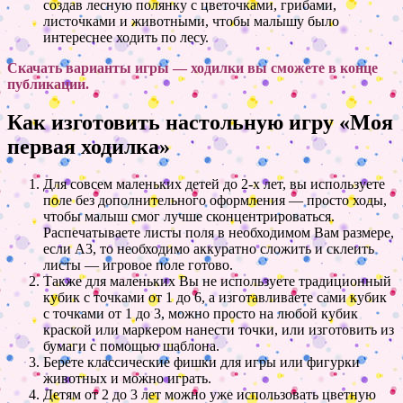
создав лесную полянку с цветочками, грибами,
листочками и животными, чтобы малышу было
интереснее ходить по лесу.
Скачать варианты игры — ходилки вы сможете в конце
публикации.
Как изготовить настольную игру «Моя
первая ходилка»
Для совсем маленьких детей до 2-х лет, вы используете
поле без дополнительного оформления — просто ходы,
чтобы малыш смог лучше сконцентрироваться.
Распечатываете листы поля в необходимом Вам размере,
если А3, то необходимо аккуратно сложить и склеить
листы — игровое поле готово.
Также для маленьких Вы не используете традиционный
кубик с точками от 1 до 6, а изготавливаете сами кубик
с точками от 1 до 3, можно просто на любой кубик
краской или маркером нанести точки, или изготовить из
бумаги с помощью шаблона.
Берете классические фишки для игры или фигурки
животных и можно играть.
Детям от 2 до 3 лет можно уже использовать цветную