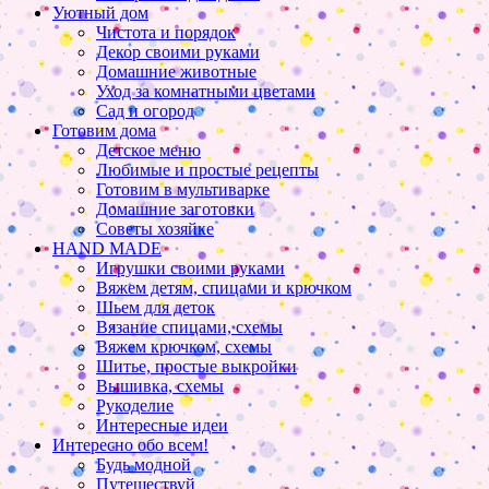
Уютный дом
Чистота и порядок
Декор своими руками
Домашние животные
Уход за комнатными цветами
Сад и огород
Готовим дома
Детское меню
Любимые и простые рецепты
Готовим в мультиварке
Домашние заготовки
Советы хозяйке
HAND MADE
Игрушки своими руками
Вяжем детям, спицами и крючком
Шьем для деток
Вязание спицами, схемы
Вяжем крючком, схемы
Шитье, простые выкройки
Вышивка, схемы
Рукоделие
Интересные идеи
Интересно обо всем!
Будь модной
Путешествуй