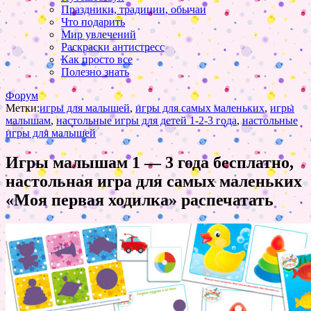
Праздники, традиции, обычаи
Что подарить
Мир увлечений
Раскраски антистресс
Как просто все
Полезно знать
Форум
Метки:
игры для малышей
,
игры для самых маленьких
,
игры
малышам
,
настольные игры для детей 1-2-3 года
,
настольные
игры для малышей
Игры малышам 1 — 3 года бесплатно,
настольная игра для самых маленьких
«Моя первая ходилка» распечатать