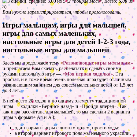
(
3
"понравилось", Всего:
5,00
из
5
)
Вам нужно зарегистрироваться, чтобы проголосовать.
Игры малышам, игры для малышей,
игры для самых маленьких,
настольные игры для детей 1-2-3 года,
настольные игры для малышей
Здесь мы продолжаем тему
«Развивающие игры малышам»
и предлагаем Вам скачать, распечатать и сделать своими
руками настольную игру —
«Моя первая ходилка»
. Эта
простая, и в тоже время очень полезная игра будет отличным
развивающим занятием для совсем маленьких детей от 1,5 лет
до 3 лет.
В ней всего 20 ходов и по одному элементу традиционной
игры — ходилки «Вернись назад» и «Пройди вперед». Так
как игра рассчитана для малышей, то мы сделали 2 варианта
игры в формате А4 и А3:
один вариант игры с чистым полем, просто ходы;
а второй вариант игрового поля мы немного украсили,