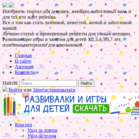
Интернет - портал для девушек, женщин, заботливых мам, и
для тех кто ждет ребенка.
Все о том как стать любимой, невестой, женой и заботливой
мамой.
Лучшие статьи и проверенные рецепты для умных женщин.
Развивающие игры и занятия для детей 1,2,3,4,5,6,7 лет,
полезные материалы для школьников.
Главная
О сайте
Авторам
Контакты
НайтИ:
Войти
или
Зарегистрироваться
Красота
Уход за лицом
Уход за телом