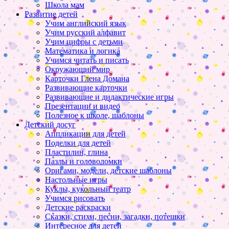
Школа мам
Развитие детей
Учим английский язык
Учим русский алфавит
Учим цифры с детьми
Математика и логика
Учимся читать и писать
Окружающий мир
Карточки Глена Домана
Развивающие карточки
Развивающие и дидактические игры
Презентации и видео
Полезное к школе, шаблоны
Детский досуг
Аппликации для детей
Поделки для детей
Пластилин, глина
Пазлы и головоломки
Оригами, модели, детские шаблоны
Настольные игры
Куклы, кукольный театр
Учимся рисовать
Детские раскраски
Сказки, стихи, песни, загадки, потешки
Интересное для детей