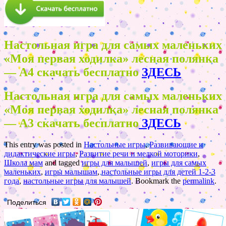
Настольная игра для самых маленьких
«Моя первая ходилка» лесная полянка
— А4 скачать бесплатно
ЗДЕСЬ
Настольная игра для самых маленьких
«Моя первая ходилка» лесная полянка
— А3 скачать бесплатно
ЗДЕСЬ
This entry was posted in
Настольные игры
,
Развивающие и
дидактические игры
,
Развитие речи и мелкой моторики
,
Школа мам
and tagged
игры для малышей
,
игры для самых
маленьких
,
игры малышам
,
настольные игры для детей 1-2-3
года
,
настольные игры для малышей
. Bookmark the
permalink
.
Поделиться