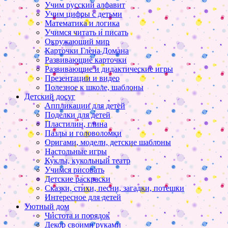
Учим русский алфавит
Учим цифры с детьми
Математика и логика
Учимся читать и писать
Окружающий мир
Карточки Глена Домана
Развивающие карточки
Развивающие и дидактические игры
Презентации и видео
Полезное к школе, шаблоны
Детский досуг
Аппликации для детей
Поделки для детей
Пластилин, глина
Пазлы и головоломки
Оригами, модели, детские шаблоны
Настольные игры
Куклы, кукольный театр
Учимся рисовать
Детские раскраски
Сказки, стихи, песни, загадки, потешки
Интересное для детей
Уютный дом
Чистота и порядок
Декор своими руками