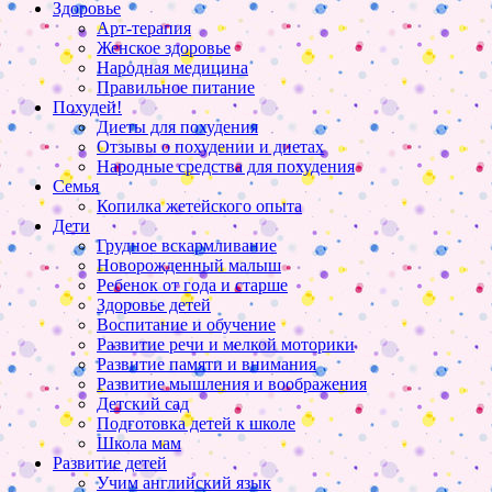
Здоровье
Арт-терапия
Женское здоровье
Народная медицина
Правильное питание
Похудей!
Диеты для похудения
Отзывы о похудении и диетах
Народные средства для похудения
Семья
Копилка жетейского опыта
Дети
Грудное вскармливание
Новорожденный малыш
Ребенок от года и старше
Здоровье детей
Воспитание и обучение
Развитие речи и мелкой моторики
Развитие памяти и внимания
Развитие мышления и воображения
Детский сад
Подготовка детей к школе
Школа мам
Развитие детей
Учим английский язык