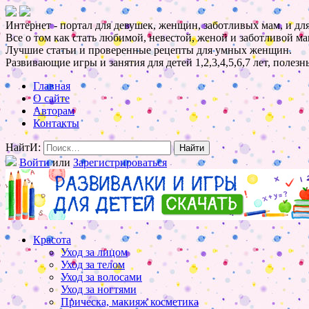
Интернет - портал для девушек, женщин, заботливых мам, и для
Все о том как стать любимой, невестой, женой и заботливой ма
Лучшие статьи и проверенные рецепты для умных женщин.
Развивающие игры и занятия для детей 1,2,3,4,5,6,7 лет, полез
Главная
О сайте
Авторам
Контакты
НайтИ:
Войти
или
Зарегистрироваться
Красота
Уход за лицом
Уход за телом
Уход за волосами
Уход за ногтями
Прическа, макияж косметика