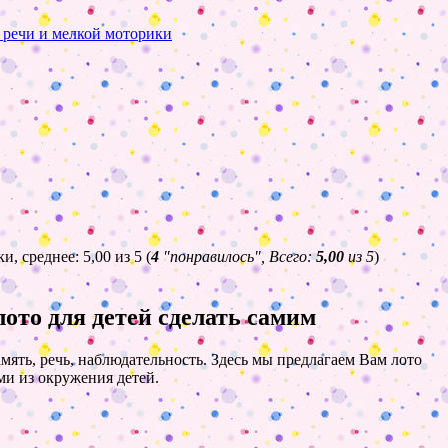
 речи и мелкой моторики
(
4
"понравилось", Всего:
5,00
из 5
)
лото для детей сделать самим
мять, речь, наблюдательность. Здесь мы предлагаем Вам лото
ми из окружения детей.