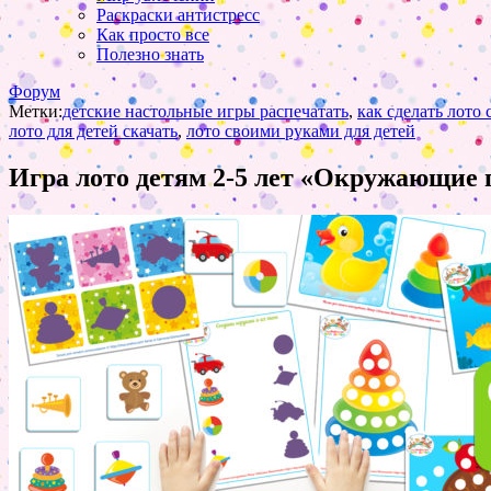
Раскраски антистресс
Как просто все
Полезно знать
Форум
Метки:
детские настольные игры распечатать
,
как сделать лото
лото для детей скачать
,
лото своими руками для детей
Игра лото детям 2-5 лет «Окружающие 