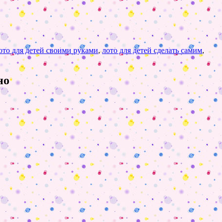
ото для детей своими руками
,
лото для детей сделать самим
,
но