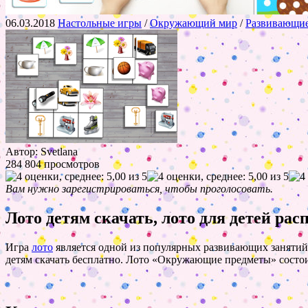
06.03.2018
Настольные игры
/
Окружающий мир
/
Развивающие
Автор: Svetlana
284 804 просмотров
Вам нужно зарегистрироваться, чтобы проголосовать.
Лото детям скачать, лото для детей рас
Игра
лото
является одной из популярных развивающих занятий д
детям скачать бесплатно. Лото «Окружающие предметы» состои