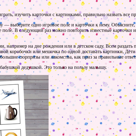
играть, изучить карточки с картинками, правильно назвать все п
зу — выберите одно игровое поле и карточки к нему. Объясните,
 поле. В следующий раз можно повторить известные карточки и п
ми, например на дне рождения или в детском саду. Всем раздать
ивой коробочки или мешочка по одной доставать картинки, Дети 
небольшие сюрпризы или лакомства, как приз за правильные отве
 бабушкой дедушкой. Это только на пользу малышу.