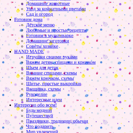
Домашние животные
Уход за комнатными цветами
Сад и огород
Готовим дома
Детское меню
Любимые и простые рецепты
Готовим в мультиварке
Домашние заготовки
Советы хозяйке
HAND MADE
Игрушки своими руками
Вяжем детям, спицами и крючком
Шьем для деток
Вязание спицами, схемы
Вяжем крючком, схемы
Шитье, простые выкройки
Вышивка, схемы
Рукоделие
Интересные идеи
Интересно обо всем!
Будь модной
Путешествуй
Праздники, традиции, обычаи
Что подарить
Мир увлечений