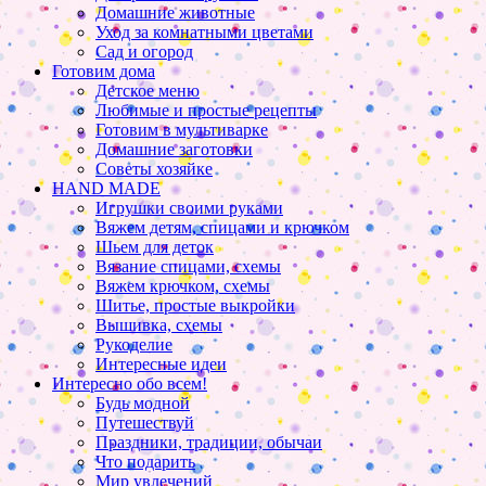
Домашние животные
Уход за комнатными цветами
Сад и огород
Готовим дома
Детское меню
Любимые и простые рецепты
Готовим в мультиварке
Домашние заготовки
Советы хозяйке
HAND MADE
Игрушки своими руками
Вяжем детям, спицами и крючком
Шьем для деток
Вязание спицами, схемы
Вяжем крючком, схемы
Шитье, простые выкройки
Вышивка, схемы
Рукоделие
Интересные идеи
Интересно обо всем!
Будь модной
Путешествуй
Праздники, традиции, обычаи
Что подарить
Мир увлечений