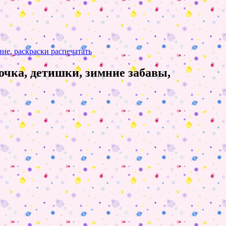
ние
,
раскраски распечатать
очка, детишки, зимние забавы,