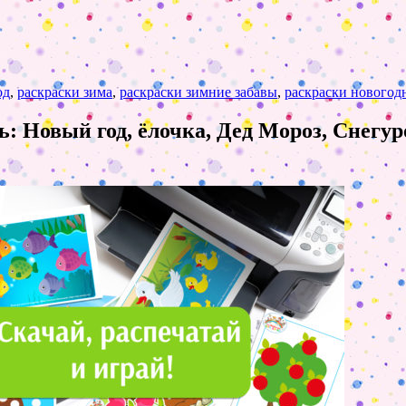
од
,
раскраски зима
,
раскраски зимние забавы
,
раскраски новогод
ь: Новый год, ёлочка, Дед Мороз, Снегур