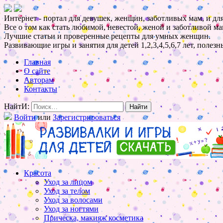
Интернет - портал для девушек, женщин, заботливых мам, и для
Все о том как стать любимой, невестой, женой и заботливой ма
Лучшие статьи и проверенные рецепты для умных женщин.
Развивающие игры и занятия для детей 1,2,3,4,5,6,7 лет, полез
Главная
О сайте
Авторам
Контакты
НайтИ:
Войти
или
Зарегистрироваться
Красота
Уход за лицом
Уход за телом
Уход за волосами
Уход за ногтями
Прическа, макияж косметика