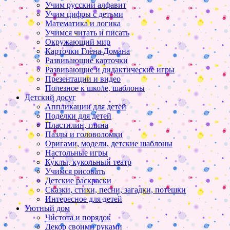
Учим русский алфавит
Учим цифры с детьми
Математика и логика
Учимся читать и писать
Окружающий мир
Карточки Глена Домана
Развивающие карточки
Развивающие и дидактические игры
Презентации и видео
Полезное к школе, шаблоны
Детский досуг
Аппликации для детей
Поделки для детей
Пластилин, глина
Пазлы и головоломки
Оригами, модели, детские шаблоны
Настольные игры
Куклы, кукольный театр
Учимся рисовать
Детские раскраски
Сказки, стихи, песни, загадки, потешки
Интересное для детей
Уютный дом
Чистота и порядок
Декор своими руками