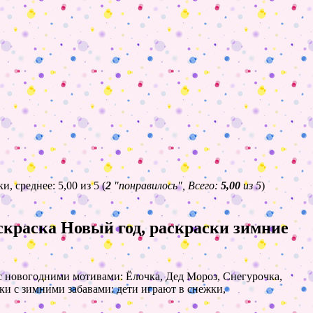
(
2
"понравилось", Всего:
5,00
из 5
)
аскраска Новый год, раскраски зимние
 с новогодними мотивами: Ёлочка, Дед Мороз, Снегурочка,
ки с зимними забавами: дети играют в снежки,