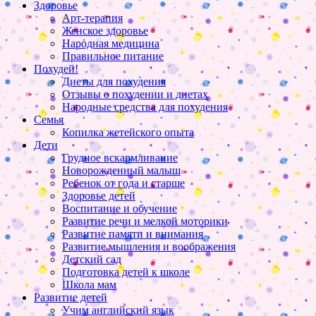
Здоровье
Арт-терапия
Женское здоровье
Народная медицина
Правильное питание
Похудей!
Диеты для похудения
Отзывы о похудении и диетах
Народные средства для похудения
Семья
Копилка жетейского опыта
Дети
Грудное вскармливание
Новорожденный малыш
Ребенок от года и старше
Здоровье детей
Воспитание и обучение
Развитие речи и мелкой моторики
Развитие памяти и внимания
Развитие мышления и воображения
Детский сад
Подготовка детей к школе
Школа мам
Развитие детей
Учим английский язык