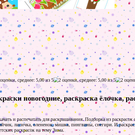
краски новогодние, раскраска ёлочка, р
качать и распечатать для раскрашивания. Подборка из раскрасок
айчик, лисичка, олененок, мишка, пингвины, снегири. И раскрас
детских раскрасок на тему Зима.