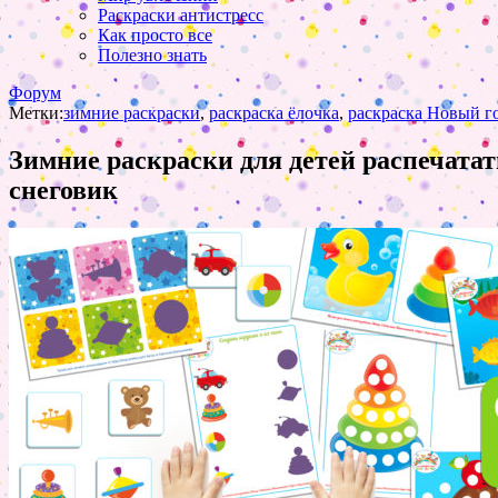
Раскраски антистресс
Как просто все
Полезно знать
Форум
Метки:
зимние раскраски
,
раскраска ёлочка
,
раскраска Новый г
Зимние раскраски для детей распечатат
снеговик