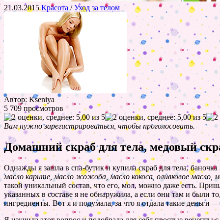
21.03.2015
Красота
/
Уход за телом
Автор: Kseniya
5 709 просмотров
Вам нужно зарегистрироваться, чтобы проголосовать.
Домашний скраб для тела, медовый скра
Однажды я зашла в спа-бутик и купила скраб для тела, баночка 
масло карите, масло жожоба, масло кокоса, оливковое масло, м
такой уникальный состав, что его, мол, можно даже есть. Приш
указанных в составе я не обнаружила, а если они там и были т
ингредиенты. Вот я и подумала, за что я отдала такие деньги —
Я изучила этот вопрос и подобрала для себя простые рецепты 