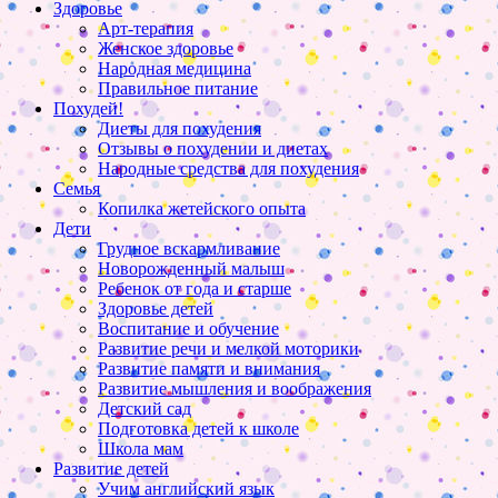
Здоровье
Арт-терапия
Женское здоровье
Народная медицина
Правильное питание
Похудей!
Диеты для похудения
Отзывы о похудении и диетах
Народные средства для похудения
Семья
Копилка жетейского опыта
Дети
Грудное вскармливание
Новорожденный малыш
Ребенок от года и старше
Здоровье детей
Воспитание и обучение
Развитие речи и мелкой моторики
Развитие памяти и внимания
Развитие мышления и воображения
Детский сад
Подготовка детей к школе
Школа мам
Развитие детей
Учим английский язык