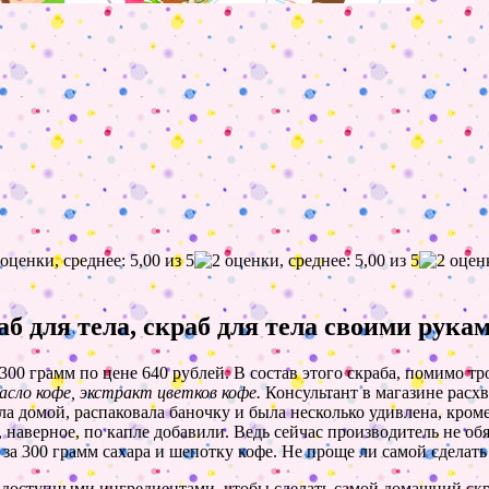
б для тела, скраб для тела своими рука
300 грамм по цене 640 рублей. В состав этого скраба, помимо тр
асло кофе, экстракт цветков кофе.
Консультант в магазине расх
ла домой, распаковала баночку и была несколько удивлена, кром
о, наверное, по капле добавили. Ведь сейчас производитель не о
 за 300 грамм сахара и шепотку кофе. Не проще ли самой сделать
с доступными ингредиентами, чтобы сделать самой домашний скра