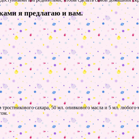
ками я предлагаю и вам.
 тростникового сахара, 50 мл. оливкового масла и 5 мл. любого
том.