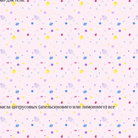
 масла цитрусовых (апельсинового или лимонного) все