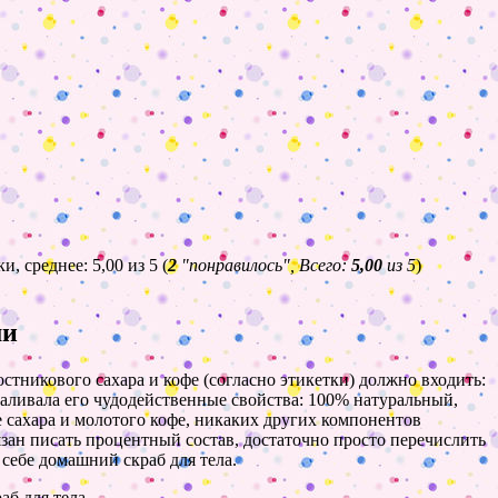
(
2
"понравилось", Всего:
5,00
из 5
)
ми
остникового сахара и кофе (согласно этикетки) должно входить:
валивала его чудодейственные свойства: 100% натуральный,
е сахара и молотого кофе, никаких других компонентов
бязан писать процентный состав, достаточно просто перечислить
 себе домашний скраб для тела.
б для тела.