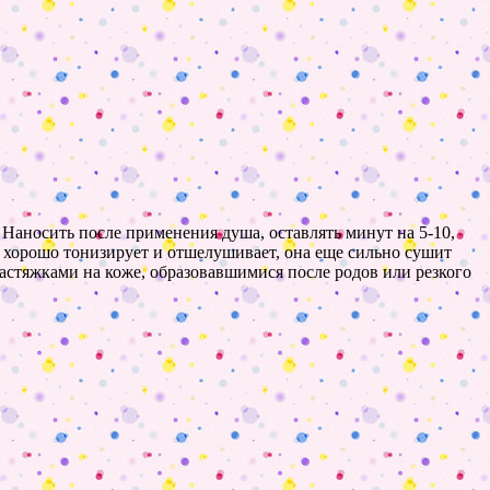
. Наносить после применения душа, оставлять минут на 5-10,
о хорошо тонизирует и отшелушивает, она еще сильно сушит
растяжками на коже, образовавшимися после родов или резкого