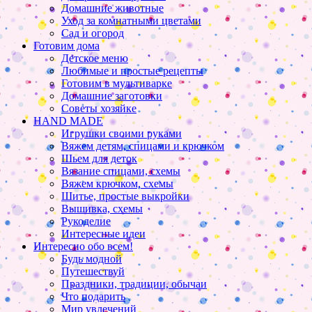
Домашние животные
Уход за комнатными цветами
Сад и огород
Готовим дома
Детское меню
Любимые и простые рецепты
Готовим в мультиварке
Домашние заготовки
Советы хозяйке
HAND MADE
Игрушки своими руками
Вяжем детям, спицами и крючком
Шьем для деток
Вязание спицами, схемы
Вяжем крючком, схемы
Шитье, простые выкройки
Вышивка, схемы
Рукоделие
Интересные идеи
Интересно обо всем!
Будь модной
Путешествуй
Праздники, традиции, обычаи
Что подарить
Мир увлечений