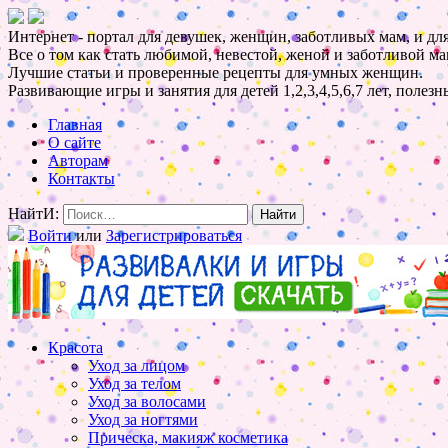
Интернет - портал для девушек, женщин, заботливых мам, и для
Все о том как стать любимой, невестой, женой и заботливой ма
Лучшие статьи и проверенные рецепты для умных женщин.
Развивающие игры и занятия для детей 1,2,3,4,5,6,7 лет, полез
Главная
О сайте
Авторам
Контакты
НайтИ:
Войти
или
Зарегистрироваться
Красота
Уход за лицом
Уход за телом
Уход за волосами
Уход за ногтями
Прическа, макияж косметика