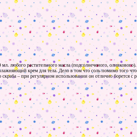
0 мл. любого растительного масла (подсолнеченого, оливкового)
влажняющий крем для тела. Дело в том что соль помимо того чт
о скраба – при регулярном использовании он отлично борется с 