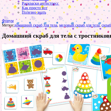
Раскраски антистресс
Как просто все
Полезно знать
Форум
Метки:
домашний скраб для тела
,
медовый скраб для тела
,
скраб
Домашний скраб для тела с тростников