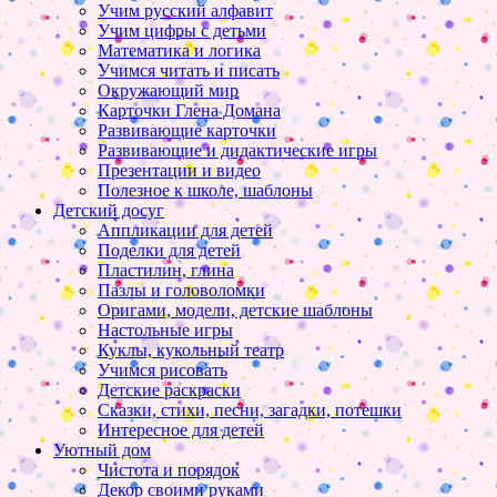
Учим русский алфавит
Учим цифры с детьми
Математика и логика
Учимся читать и писать
Окружающий мир
Карточки Глена Домана
Развивающие карточки
Развивающие и дидактические игры
Презентации и видео
Полезное к школе, шаблоны
Детский досуг
Аппликации для детей
Поделки для детей
Пластилин, глина
Пазлы и головоломки
Оригами, модели, детские шаблоны
Настольные игры
Куклы, кукольный театр
Учимся рисовать
Детские раскраски
Сказки, стихи, песни, загадки, потешки
Интересное для детей
Уютный дом
Чистота и порядок
Декор своими руками