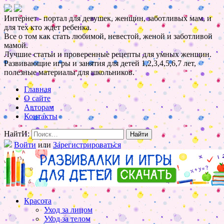
Интернет - портал для девушек, женщин, заботливых мам, и
для тех кто ждет ребенка.
Все о том как стать любимой, невестой, женой и заботливой
мамой.
Лучшие статьи и проверенные рецепты для умных женщин.
Развивающие игры и занятия для детей 1,2,3,4,5,6,7 лет,
полезные материалы для школьников.
Главная
О сайте
Авторам
Контакты
НайтИ:
Войти
или
Зарегистрироваться
Красота
Уход за лицом
Уход за телом