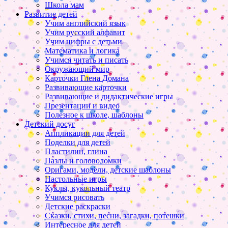
Школа мам
Развитие детей
Учим английский язык
Учим русский алфавит
Учим цифры с детьми
Математика и логика
Учимся читать и писать
Окружающий мир
Карточки Глена Домана
Развивающие карточки
Развивающие и дидактические игры
Презентации и видео
Полезное к школе, шаблоны
Детский досуг
Аппликации для детей
Поделки для детей
Пластилин, глина
Пазлы и головоломки
Оригами, модели, детские шаблоны
Настольные игры
Куклы, кукольный театр
Учимся рисовать
Детские раскраски
Сказки, стихи, песни, загадки, потешки
Интересное для детей