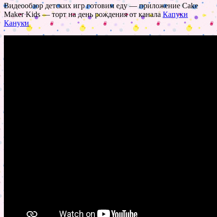
Видеообзор детских игр готовим еду — приложение Cake
Maker Kids — торт на день рождения от канала
Капуки
Кануки