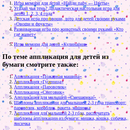
Игра мемори для детей «Найди пару — Цветы»
Угадай чья тень? Дидактическая настольная игра для
детей 1, 2, 3, 4 года
Детская игра про овощи, лото для детей своими руками
«Овощи и фрукты»
Развивающая игра про животных своими руками «Кто
где живет»
Игра мемори для детей «Кулинария»
По теме аппликация для детей из
бумаги смотрите также:
Аппликация «Пожарная машина»
Аппликация «Гусеница»
Аппликация «Паровозик»
Аппликация «Снеговик»
Аппликация для малышей «Смешарики»
Шаблоны аппликации для малышей 2-3 года транспорт:
паровозик, кораблик, ракета, машинка
Аппликация для малышей 2-3 года, распечатать
шаблоны аппликации из бумаги: мишка, кошка, собачка,
лисичка