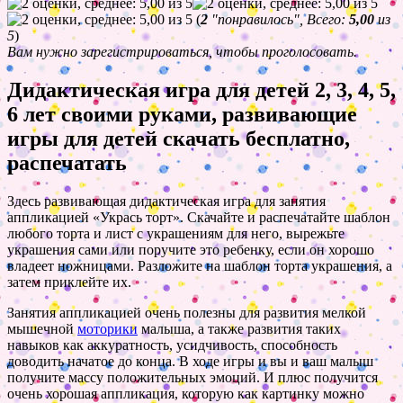
(
2
"понравилось", Всего:
5,00
из
5
)
Вам нужно зарегистрироваться, чтобы проголосовать.
Дидактическая игра для детей 2, 3, 4, 5,
6 лет своими руками, развивающие
игры для детей скачать бесплатно,
распечатать
Здесь развивающая дидактическая игра для занятия
аппликацией «Укрась торт». Скачайте и распечатайте шаблон
любого торта и лист с украшениям для него, вырежьте
украшения сами или поручите это ребенку, если он хорошо
владеет ножницами. Разложите на шаблон торта украшения, а
затем приклейте их.
Занятия аппликацией очень полезны для развития мелкой
мышечной
моторики
малыша, а также развития таких
навыков как аккуратность, усидчивость, способность
доводить начатое до конца. В ходе игры и вы и ваш малыш
получите массу положительных эмоций. И плюс получится
очень хорошая аппликация, которую как картинку можно