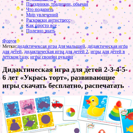
Праздники, традиции, обычаи
Что подарить
Мир увлечений
Раскраски антистресс
Как просто все
Полезно знать
Форум
Метки:
дидактичексая игра для малышей
,
дидактическая игра
для детей
,
дидактическая игра для детей 2
,
игры для детей в
детском саду
,
игры своими руками
Дидактическая игра для детей 2-3-4-5-
6 лет «Укрась торт», развивающие
игры скачать бесплатно, распечатать