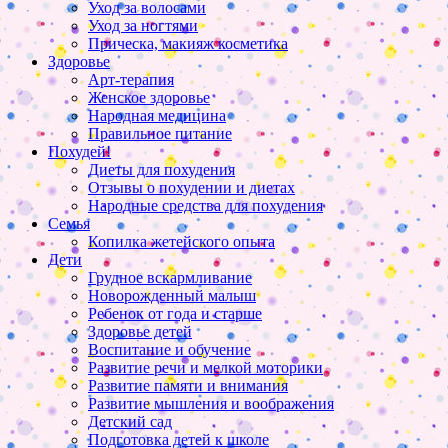
Уход за волосами
Уход за ногтями
Прическа, макияж косметика
Здоровье
Арт-терапия
Женское здоровье
Народная медицина
Правильное питание
Похудей!
Диеты для похудения
Отзывы о похудении и диетах
Народные средства для похудения
Семья
Копилка жетейского опыта
Дети
Грудное вскармливание
Новорожденный малыш
Ребенок от года и старше
Здоровье детей
Воспитание и обучение
Развитие речи и мелкой моторики
Развитие памяти и внимания
Развитие мышления и воображения
Детский сад
Подготовка детей к школе