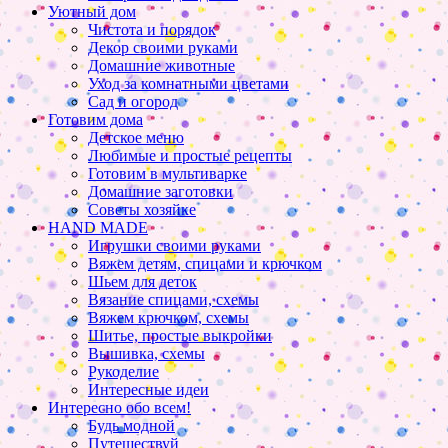
Уютный дом
Чистота и порядок
Декор своими руками
Домашние животные
Уход за комнатными цветами
Сад и огород
Готовим дома
Детское меню
Любимые и простые рецепты
Готовим в мультиварке
Домашние заготовки
Советы хозяйке
HAND MADE
Игрушки своими руками
Вяжем детям, спицами и крючком
Шьем для деток
Вязание спицами, схемы
Вяжем крючком, схемы
Шитье, простые выкройки
Вышивка, схемы
Рукоделие
Интересные идеи
Интересно обо всем!
Будь модной
Путешествуй