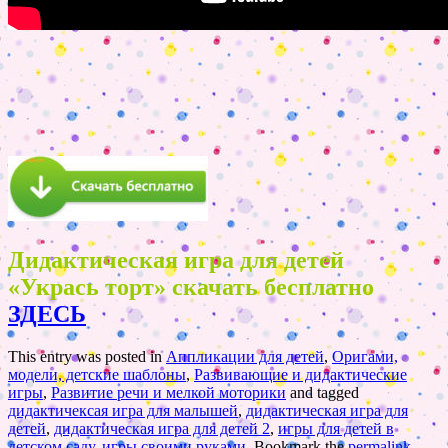
Дидактическая игра для детей
«Укрась торт» скачать бесплатно
ЗДЕСЬ
This entry was posted in
Аппликации для детей
,
Оригами,
модели, детские шаблоны
,
Развивающие и дидактические
игры
,
Развитие речи и мелкой моторики
and tagged
дидактичексая игра для малышей
,
дидактическая игра для
детей
,
дидактическая игра для детей 2
,
игры для детей в
детском саду
,
игры своими руками
. Bookmark the
permalink
.