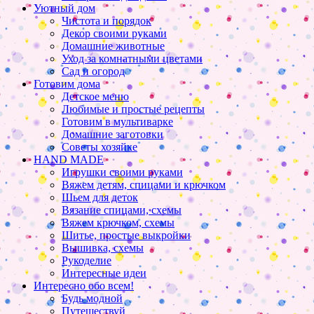
Уютный дом
Чистота и порядок
Декор своими руками
Домашние животные
Уход за комнатными цветами
Сад и огород
Готовим дома
Детское меню
Любимые и простые рецепты
Готовим в мультиварке
Домашние заготовки
Советы хозяйке
HAND MADE
Игрушки своими руками
Вяжем детям, спицами и крючком
Шьем для деток
Вязание спицами, схемы
Вяжем крючком, схемы
Шитье, простые выкройки
Вышивка, схемы
Рукоделие
Интересные идеи
Интересно обо всем!
Будь модной
Путешествуй