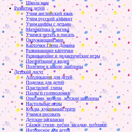
Школа мам
Развитие детей
Учим английский язык
Учим русский алфавит
Учим цифры с детьми
Математика и логика
Учимся читать и писать
Окружающий мир
Карточки Глена Домана
Развивающие карточки
Развивающие и дидактические игры
Презентации и видео
Полезное к школе, шаблоны
Детский досуг
Аппликации для детей
Поделки для детей
Пластилин, глина
Пазлы и головоломки
Оригами, модели, детские шаблоны
Настольные игры
Куклы, кукольный театр
Учимся рисовать
Детские раскраски
Сказки, стихи, песни, загадки, потешки
Интересное для детей