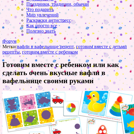
Праздники, традиции, обычаи
Что подарить
Мир увлечений
Раскраски антистресс
Как просто все
Полезно знать
Форум
Метки:
вафли в вафельнице рецепт
,
готовим вместе с детьми
рецепты
,
готовим вместе с ребенком
Готовим вместе с ребенком или как
сделать очень вкусные вафли в
вафельнице своими руками