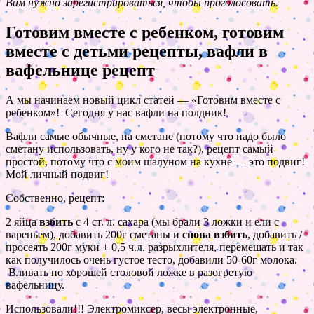
Вам нужно зарегистрироваться, чтобы проголосовать.
Готовим вместе с ребенком, готовим
вместе с детьми рецепты, вафли в
вафельнице рецепт
А мы начинаем новый цикл статей — «Готовим вместе с
ребенком»! Сегодня у нас вафли на полдник!
Вафли самые обычные, на сметане (потому что надо было
сметану использовать, ну у кого не так?), рецепт самый
простой, потому что с моим шалуном на кухне — это подвиг!
Мой личный подвиг!
Собственно, рецепт:
2 яйца
взбить
с 4 ст. л. сахара (мы брали 3 ложки и ели с
вареньем), добавить 200г сметаны и
снова взбить
, добавить /
просеять 200г муки + 0,5 ч.л. разрыхлителя, перемешать и так
как получилось очень густое тесто, добавили 50-60г молока.
Вливать по хорошей столовой ложке в разогретую
вафельницу.
Использовали!!! Электромиксер, весы электронные,