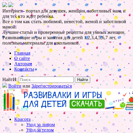
Интернет - портал для девушек, женщин, заботливых мам, и
для тех кто ждет ребенка.
Все о том как стать любимой, невестой, женой и заботливой
мамой.
Лучшие статьи и проверенные рецепты для умных женщин.
Развивающие игры и занятия для детей 1,2,3,4,5,6,7 лет,
полезные материалы для школьников.
Главная
О сайте
Авторам
Контакты
НайтИ:
Войти
или
Зарегистрироваться
Красота
Уход за лицом
Уход за телом