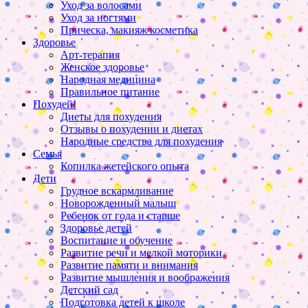
Уход за волосами
Уход за ногтями
Прическа, макияж косметика
Здоровье
Арт-терапия
Женское здоровье
Народная медицина
Правильное питание
Похудей!
Диеты для похудения
Отзывы о похудении и диетах
Народные средства для похудения
Семья
Копилка жетейского опыта
Дети
Грудное вскармливание
Новорожденный малыш
Ребенок от года и старше
Здоровье детей
Воспитание и обучение
Развитие речи и мелкой моторики
Развитие памяти и внимания
Развитие мышления и воображения
Детский сад
Подготовка детей к школе