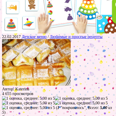
22.02.2017
Детское меню
/
Любимые и простые рецепты
Автор: Katerina
4 655 просмотров
(
1
"понравилось", Всего:
5,00
из
5
)