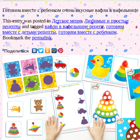
Готовим вместе с ребенком очень вкусные вафли в вафельнице
This entry was posted in
Детское меню
,
Любимые и простые
рецепты
and tagged
вафли в вафельнице рецепт
,
готовим
вместе с детьми рецепты
,
готовим вместе с ребенком
.
Bookmark the
permalink
.
Поделиться