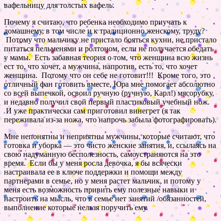
вафельницу для толстых вафель.
Почему я считаю, что ребенка необходимо приучать к
домашнему, в том числе и к традиционно женскому, труду?
Потому что мальчику не пристало бояться кухни, не пристало
питаться пельменями и ролтоном, если не получается обедать
у мамы. Есть забавная теория о том, что женщина всю жизнь
ест то, что хочет, а мужчина, напротив, есть то, что хочет
женщина. Потому что он себе не готовит!!! Кроме того, это
отличный фан готовить вместе, Юра мне помогает абсолютно
со всей выпечкой, освоил ручную (ручную, Карл!) мясорубку,
и недавно получил свой первый пластиковый учебный нож.
И уже практически сам приготовил винегрет (я так
переживала из-за ножа, что напрочь забыла фотографировать).
Мне непонятны и неприятны мужчины, которые считают, что
готовка и уборка — это чисто женские занятия, и, ссылаясь на
свою надуманную бесполезность, самоустраняются на это
время. Если бы у меня росла девочка, я бы всячески
настраивала ее в ключе поддержки и помощи между
партнерами в семье, но у меня растет мальчик, и потому у
меня есть возможность привить ему полезные навыки и
настроить на мысль, что в семье нет занятий /обязанностей,
выполнение которые нельзя поручить ему.