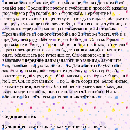
Голова:
вяжите так же, как и туловище, но на один круговой
ряд меньше. Сое­дините голову и туловище в процессе вязания
последнего ряда головы по 5 столбикам. Перейдите на
голубую нить, свяжите цепочку из 5 возд. п. и да­лее обвяжите
по кругу туловище и го­лову ст. 6/н, начиная с низа туловища и
оставив в середине туловища необ-вязанными 4 столбика.
Провязывайте из одного столбика по 2 в тех же места, что и в
предыдущем ряду. Закончите ряд 10 возд. п., 5 из которых
провяжите в 5 возд. п. цепочки, выполните «пико», затем еще
2 раза повторите «пико» (это будет
задняя лапа),
и начните
опять обвязывать все туловище ст. 6/н, одно­временно
вывязывая
передние лапы
(аналогично задним). Закончите
ряд, вывязав вторую заднюю лапу. Для
хво­ста
голубую нить
закрепите на макуш­ке, свяжите цепочку из 25 возд. п., об­
вяжите ее одним рядом ст. 6/н, вы­вязывая из первых 9 возд. п.
по 2 ст. 6/н, из остальных — по 1, нить оборви­те. Белой нитью
свяжите
ушки,
начи­ная с 6 столбиков и уменьшая в каждом
ряду на один столбик, пока не останет­ся 1 столбик. Нить
оборвите. Вышей­те усы и пупок, приклейте нос и глаза.
Сидящий котик
Туловище:
вяжите так же, как у коти­ков с лапками.