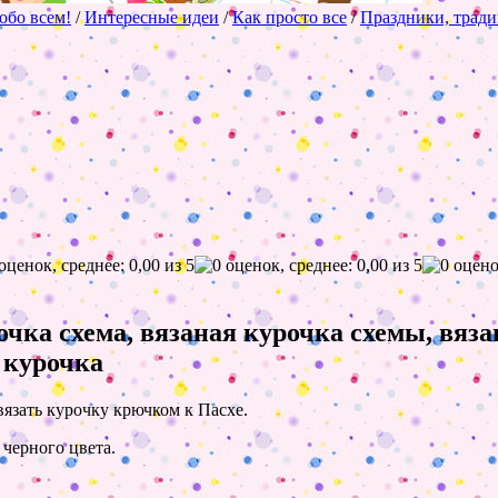
обо всем!
/
Интересные идеи
/
Как просто все
/
Праздники, тради
очка схема, вязаная курочка схемы, вяз
 курочка
вязать курочку крючком к Пасхе.
 черного цвета.