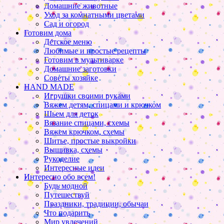
Домашние животные
Уход за комнатными цветами
Сад и огород
Готовим дома
Детское меню
Любимые и простые рецепты
Готовим в мультиварке
Домашние заготовки
Советы хозяйке
HAND MADE
Игрушки своими руками
Вяжем детям, спицами и крючком
Шьем для деток
Вязание спицами, схемы
Вяжем крючком, схемы
Шитье, простые выкройки
Вышивка, схемы
Рукоделие
Интересные идеи
Интересно обо всем!
Будь модной
Путешествуй
Праздники, традиции, обычаи
Что подарить
Мир увлечений