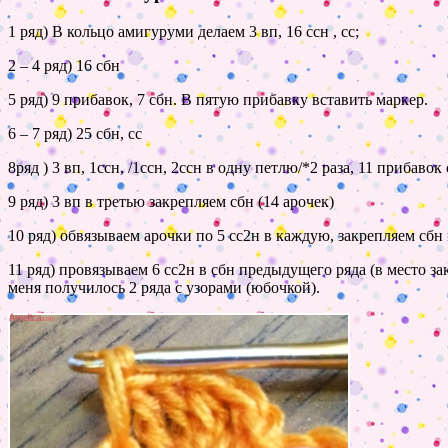
1 ряд) В кольцо амигуруми делаем 3 вп, 16 ссн , сс;
2 – 4 ряд) 16 сбн
5 ряд) 9 прибавок, 7 сбн. В пятую прибавку вставить маркер.
6 – 7 ряд) 25 сбн, сс
8ряд ) 3 вп, 1ссн, /1ссн, 2ссн в одну петлю/*2 раза, 11 прибавок с
9 ряд) 3 вп в третью закрепляем сбн (14 арочек)
10 ряд) обвязываем арочки по 5 сс2н в каждую, закрепляем сбн
11 ряд) провязываем 6 сс2н в сбн предыдущего ряда (в место за
меня получилось 2 ряда с узорами (юбочкой).