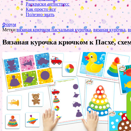
Раскраски антистресс
Как просто все
Полезно знать
Форум
Метки:
вязаная крючком пасхальная курочка
,
вязаная курочка
,
в
Вязаная курочка крючком к Пасхе, схе