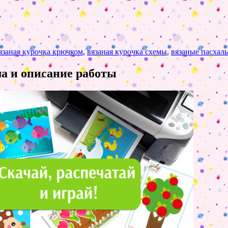
язаная курочка крючком
,
вязаная курочка схемы
,
вязаные пасхал
ма и описание работы