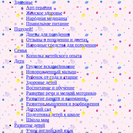
Здоровье
Арт-терапия
Женское здоровье
Народная медицина
Правильное питание
Похудей!
Диеты для похудения
Отзывы о похудении и диетах
Народные средства для похудения
Семья
Копилка жетейского опыта
Дети
Грудное вскармливание
Новорожденный малыш
Ребенок от года и старше
Здоровье детей
Воспитание и обучение
Развитие речи и мелкой моторики
Развитие памяти и внимания
Развитие мышления и воображения
Детский сад
Подготовка детей к школе
Школа мам
Развитие детей
Учим английский язык