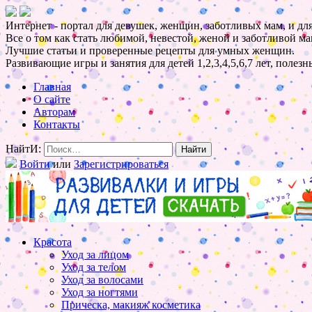
Интернет - портал для девушек, женщин, заботливых мам, и для
Все о том как стать любимой, невестой, женой и заботливой ма
Лучшие статьи и проверенные рецепты для умных женщин.
Развивающие игры и занятия для детей 1,2,3,4,5,6,7 лет, полез
Главная
О сайте
Авторам
Контакты
НайтИ:
Войти
или
Зарегистрироваться
Красота
Уход за лицом
Уход за телом
Уход за волосами
Уход за ногтями
Прическа, макияж косметика