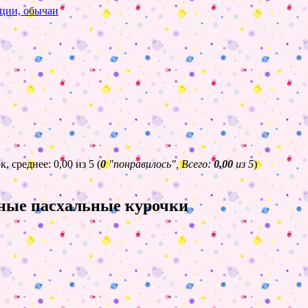
ции, обычаи
(
0
"понравилось", Всего:
0,00
из 5
)
аные пасхальные курочки