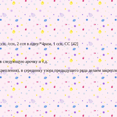
сн, /ссн, 2 ссн в одну/*4раза, 1 ссн, СС [42]
 в следующую арочку и т.д.
крепления), в серединку узора предыдущего ряда делаем закрепле