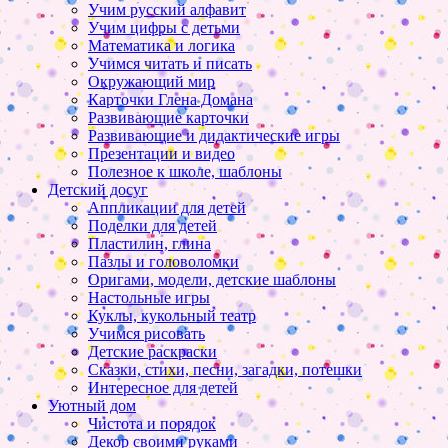
Учим русский алфавит
Учим цифры с детьми
Математика и логика
Учимся читать и писать
Окружающий мир
Карточки Глена Домана
Развивающие карточки
Развивающие и дидактические игры
Презентации и видео
Полезное к школе, шаблоны
Детский досуг
Аппликации для детей
Поделки для детей
Пластилин, глина
Пазлы и головоломки
Оригами, модели, детские шаблоны
Настольные игры
Куклы, кукольный театр
Учимся рисовать
Детские раскраски
Сказки, стихи, песни, загадки, потешки
Интересное для детей
Уютный дом
Чистота и порядок
Декор своими руками