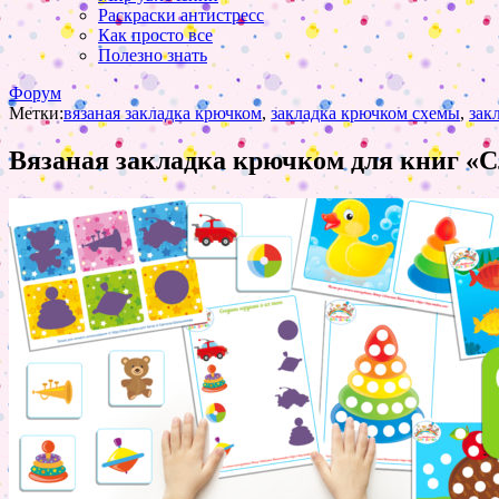
Раскраски антистресс
Как просто все
Полезно знать
Форум
Метки:
вязаная закладка крючком
,
закладка крючком схемы
,
зак
Вязаная закладка крючком для книг «С