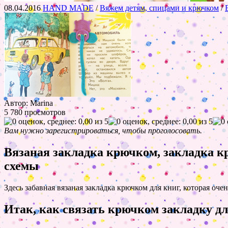
08.04.2016
HAND MADE
/
Вяжем детям, спицами и крючком
/
Автор: Marina
5 780 просмотров
Вам нужно зарегистрироваться, чтобы проголосовать.
Вязаная закладка крючком, закладка к
схемы
Здесь забавная вязаная закладка крючком для книг, которая оч
Итак, как связать крючком закладку д