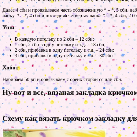
Далее 4 сбн и провязываем часть обозначенную * – *, 5 сбн, н
лапку * – *, 4 сбн и последняя четвертая лапка * – *, 4 сбн, 2 сб
Уши
В каждую петельку по 2 сбн – 12 сбн;
1 сбн, 2 сбн в одну петельку и т.д. – 18 сбн;
2 сбн, прибавка в одну петельку и т.д. – 24 сбн;
3 сбн, прибавка в одну петельку и т.д. – 30 сбн
Хобот
Набираем 50 вп и обвязываем с обеих сторон сс или сбн.
Ну вот и все, вязаная закладка крючко
Схему как вязать крючком закладку для