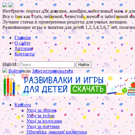
Интернет - портал для девушек, женщин, заботливых мам, и для
Все о том как стать любимой, невестой, женой и заботливой ма
Лучшие статьи и проверенные рецепты для умных женщин.
Развивающие игры и занятия для детей 1,2,3,4,5,6,7 лет, полез
Главная
О сайте
Авторам
Контакты
НайтИ:
Войти
или
Зарегистрироваться
Красота
Уход за лицом
Уход за телом
Уход за волосами
Уход за ногтями
Прическа, макияж косметика