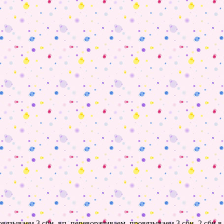
провязываем 3 сбн, вп, переворачиваем, провязываем 3 сбн, 2 сбн