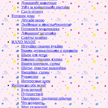
Домашние животные
Уход за комнатными цветами
Сад и огород
Готовим дома
Детское меню
Любимые и простые рецепты
Готовим в мультиварке
Домашние заготовки
Советы хозяйке
HAND MADE
Игрушки своими руками
Вяжем детям, спицами и крючком
Шьем для деток
Вязание спицами, схемы
Вяжем крючком, схемы
Шитье, простые выкройки
Вышивка, схемы
Рукоделие
Интересные идеи
Интересно обо всем!
Будь модной
Путешествуй
Праздники, традиции, обычаи
Что подарить
Мир увлечений