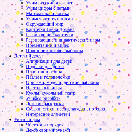
Учим русский алфавит
Учим цифры с детьми
Математика и логика
Учимся читать и писать
Окружающий мир
Карточки Глена Домана
Развивающие карточки
Развивающие и дидактические игры
Презентации и видео
Полезное к школе, шаблоны
Детский досуг
Аппликации для детей
Поделки для детей
Пластилин, глина
Пазлы и головоломки
Оригами, модели, детские шаблоны
Настольные игры
Куклы, кукольный театр
Учимся рисовать
Детские раскраски
Сказки, стихи, песни, загадки, потешки
Интересное для детей
Уютный дом
Чистота и порядок
Декор своими руками