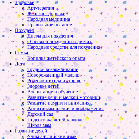
Здоровье
Арт-терапия
Женское здоровье
Народная медицина
Правильное питание
Похудей!
Диеты для похудения
Отзывы о похудении и диетах
Народные средства для похудения
Семья
Копилка жетейского опыта
Дети
Грудное вскармливание
Новорожденный малыш
Ребенок от года и старше
Здоровье детей
Воспитание и обучение
Развитие речи и мелкой моторики
Развитие памяти и внимания
Развитие мышления и воображения
Детский сад
Подготовка детей к школе
Школа мам
Развитие детей
Учим английский язык