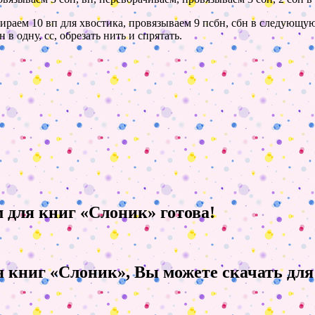
абираем 10 вп для хвостика, провязываем 9 псбн, сбн в следующ
н в одну, сс, обрезать нить и спрятать.
м для книг «Слоник» готова!
 книг «Слоник», Вы можете скачать для 