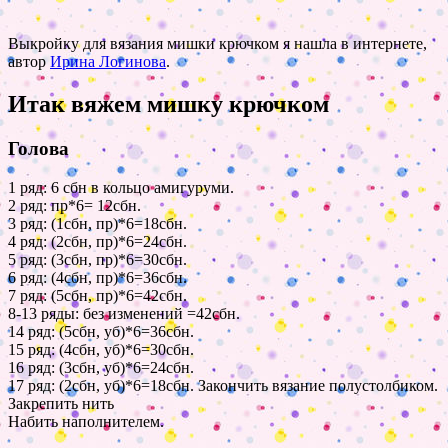
Выкройку для вязания мишки крючком я нашла в интернете,
автор
Ирина Логинова
.
Итак вяжем мишку крючком
Голова
1 ряд: 6 сбн в кольцо амигуруми.
2 ряд: пр*6= 12сбн.
3 ряд: (1сбн, пр)*6=18сбн.
4 ряд: (2сбн, пр)*6=24сбн.
5 ряд: (3сбн, пр)*6=30сбн.
6 ряд: (4сбн, пр)*6=36сбн.
7 ряд: (5сбн, пр)*6=42сбн.
8-13 ряды: без изменений =42сбн.
14 ряд: (5сбн, уб)*6=36сбн.
15 ряд: (4сбн, уб)*6=30сбн.
16 ряд: (3сбн, уб)*6=24сбн.
17 ряд: (2сбн, уб)*6=18сбн. Закончить вязание полустолбиком.
Закрепить нить
Набить наполнителем.