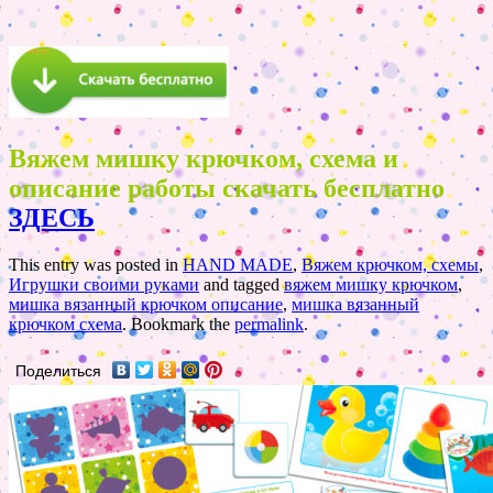
Вяжем мишку крючком, схема и
описание работы скачать бесплатно
ЗДЕСЬ
This entry was posted in
HAND MADE
,
Вяжем крючком, схемы
,
Игрушки своими руками
and tagged
вяжем мишку крючком
,
мишка вязанный крючком описание
,
мишка вязанный
крючком схема
. Bookmark the
permalink
.
Поделиться