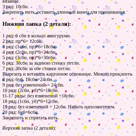
вязание.
3 ряд: 10сбн.
Закрепить нить, оставить длинный конец для пришивания.
Нижняя лапка (2 детали):
1 ряд: 6 сбн в кольцо амигуруми.
2 ряд: пр*6= 12сбн.
3 ряд: (1сбн, пр)*6=18сбн.
4 ряд: (2сбн, пр)*6=24сбн.
5 ряд: (3сбн, пр)*6=30сбн.
6 ряд: 30сбн за заднюю стенку петли.
7 ряд: 30сбн за обе стенки петли.
Вырезать и вставить картонное основание. Можно приклеить.
8 ряд: 6уб, 18сбн=24сбн.
9 ряд: без изменений = 24сбн.
10 ряд: (2сбн, уб)*6=18сбн.
11-17 ряды: без изменений =18сбн.
18 ряд: (1сбн, уб)*6=12сбн.
19 ряд: без изменений = 12сбн. Набить наполнителем.
20 ряд: 6уб=6сбн.
Закрепить и спрятать нить.
Верхняя лапка (2 детали):