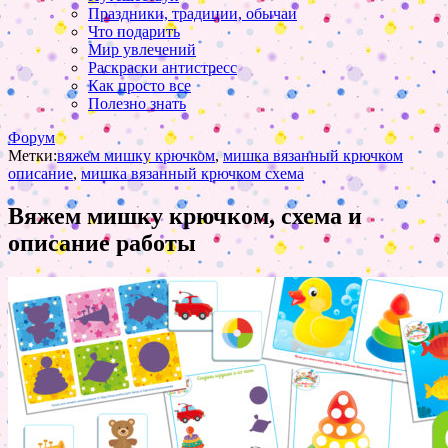
Праздники, традиции, обычаи
Что подарить
Мир увлечений
Раскраски антистресс
Как просто все
Полезно знать
Форум
Метки:
вяжем мишку крючком
,
мишка вязанный крючком
описание
,
мишка вязанный крючком схема
Вяжем мишку крючком, схема и
описание работы