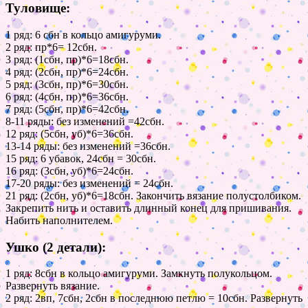
Туловище:
1 ряд: 6 сбн в кольцо амигуруми.
2 ряд: пр*6= 12сбн.
3 ряд: (1сбн, пр)*6=18сбн.
4 ряд: (2сбн, пр)*6=24сбн.
5 ряд: (3сбн, пр)*6=30сбн.
6 ряд: (4сбн, пр)*6=36сбн.
7 ряд: (5сбн, пр)*6=42сбн.
8-11 ряды: без изменений =42сбн.
12 ряд: (5сбн, уб)*6=36сбн.
13-14 ряды: без изменений =36сбн.
15 ряд: 6 убавок, 24сбн = 30сбн.
16 ряд: (3сбн, уб)*6=24сбн.
17-20 ряды: без изменений = 24сбн.
21 ряд: (2сбн, уб)*6=18сбн. Закончить вязание полустолбиком.
Закрепить нить и оставить длинный конец для пришивания.
Набить наполнителем.
Ушко (2 детали):
1 ряд: 8сбн в кольцо амигуруми. Замкнуть полукольцом.
Развернуть вязание.
2 ряд: 2вп, 7сбн, 2сбн в последнюю петлю = 10сбн. Развернуть