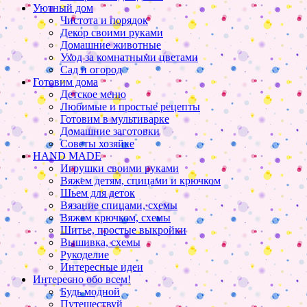
Уютный дом
Чистота и порядок
Декор своими руками
Домашние животные
Уход за комнатными цветами
Сад и огород
Готовим дома
Детское меню
Любимые и простые рецепты
Готовим в мультиварке
Домашние заготовки
Советы хозяйке
HAND MADE
Игрушки своими руками
Вяжем детям, спицами и крючком
Шьем для деток
Вязание спицами, схемы
Вяжем крючком, схемы
Шитье, простые выкройки
Вышивка, схемы
Рукоделие
Интересные идеи
Интересно обо всем!
Будь модной
Путешествуй