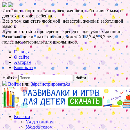
Интернет - портал для девушек, женщин, заботливых мам, и
для тех кто ждет ребенка.
Все о том как стать любимой, невестой, женой и заботливой
мамой.
Лучшие статьи и проверенные рецепты для умных женщин.
Развивающие игры и занятия для детей 1,2,3,4,5,6,7 лет,
полезные материалы для школьников.
Главная
О сайте
Авторам
Контакты
НайтИ:
Войти
или
Зарегистрироваться
Красота
Уход за лицом
Уход за телом