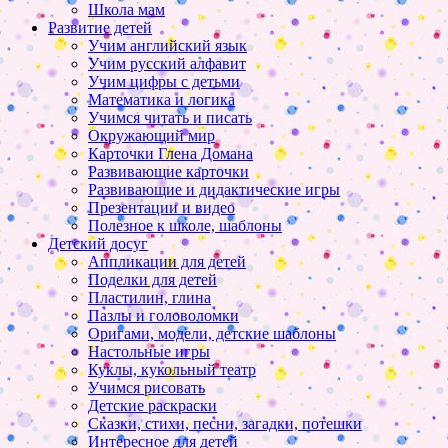
Школа мам
Развитие детей
Учим английский язык
Учим русский алфавит
Учим цифры с детьми
Математика и логика
Учимся читать и писать
Окружающий мир
Карточки Глена Домана
Развивающие карточки
Развивающие и дидактические игры
Презентации и видео
Полезное к школе, шаблоны
Детский досуг
Аппликации для детей
Поделки для детей
Пластилин, глина
Пазлы и головоломки
Оригами, модели, детские шаблоны
Настольные игры
Куклы, кукольный театр
Учимся рисовать
Детские раскраски
Сказки, стихи, песни, загадки, потешки
Интересное для детей