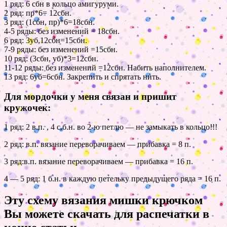
1 ряд: 6 сбн в кольцо амигуруми.
2 ряд: пр*6= 12сбн.
3 ряд: (1сбн, пр)*6=18сбн.
4-5 ряды: без изменений = 18сбн.
6 ряд: 3уб,12сбн=15сбн.
7-9 ряды: без изменений =15сбн.
10 ряд: (3сбн, уб)*3=12сбн.
11-12 ряды: без изменений =12сбн. Набить наполнителем.
13 ряд: 6уб=6сбн. Закрепить и спрятать нить.
Для мордочки у меня связан и пришит
кружочек:
1 ряд: 2 в.п. , 4 с.б.н. во 2-ю петлю — не замыкать в кольцо!!!
2 ряд: в.п. вязание переворачиваем — прибавка = 8 п.
3 ряд:в.п. вязание переворачиваем — прибавка = 16 п.
4 — 5 ряд: 1 б.н. в каждую петельку предыдущего ряда = 16 п.
Эту схему вязания мишки крючком
Вы можете скачать для распечатки в