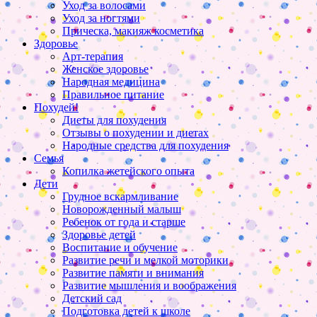
Уход за волосами
Уход за ногтями
Прическа, макияж косметика
Здоровье
Арт-терапия
Женское здоровье
Народная медицина
Правильное питание
Похудей!
Диеты для похудения
Отзывы о похудении и диетах
Народные средства для похудения
Семья
Копилка жетейского опыта
Дети
Грудное вскармливание
Новорожденный малыш
Ребенок от года и старше
Здоровье детей
Воспитание и обучение
Развитие речи и мелкой моторики
Развитие памяти и внимания
Развитие мышления и воображения
Детский сад
Подготовка детей к школе