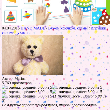
04.04.2016
HAND MADE
/
Вяжем крючком, схемы
/
Игрушки
своими руками
Автор: Marina
5 769 просмотров
(
1
"понравилось", Всего:
5,00
из
5
)
Вам нужно зарегистрироваться, чтобы проголосовать.